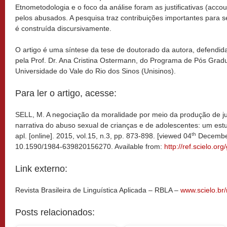
Etnometodologia e o foco da análise foram as justificativas (acco
pelos abusados. A pesquisa traz contribuições importantes para
é construída discursivamente.
O artigo é uma síntese da tese de doutorado da autora, defendid
pela Prof. Dr. Ana Cristina Ostermann, do Programa de Pós Gradu
Universidade do Vale do Rio dos Sinos (Unisinos).
Para ler o artigo, acesse:
SELL, M. A negociação da moralidade por meio da produção de jus
narrativa do abuso sexual de crianças e de adolescentes: um estud
th
apl. [online]. 2015, vol.15, n.3, pp. 873-898. [viewed 04
December
10.1590/1984-639820156270. Available from:
http://ref.scielo.org
Link externo:
Revista Brasileira de Linguística Aplicada – RBLA –
www.scielo.br/
Posts relacionados: