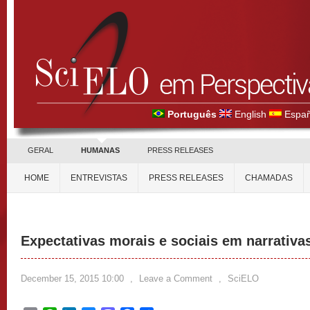
Português
English
Españ
GERAL
HUMANAS
PRESS RELEASES
HOME
ENTREVISTAS
PRESS RELEASES
CHAMADAS
Expectativas morais e sociais em narrativa
December 15, 2015 10:00
,
Leave a Comment
,
SciELO