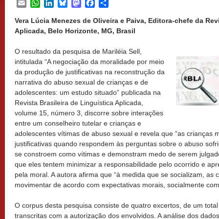
Email
WhatsApp
LinkedIn
Bluesky
Mastodon
Facebook
Share
Vera Lúcia Menezes de Oliveira e Paiva, Editora-chefe da Revi
Aplicada, Belo Horizonte, MG, Brasil
O resultado da pesquisa de Mariléia Sell,
intitulada “A negociação da moralidade por meio
da produção de justificativas na reconstrução da
narrativa do abuso sexual de crianças e de
adolescentes: um estudo situado” publicada na
Revista Brasileira de Linguística Aplicada,
volume 15, número 3, discorre sobre interações
entre um conselheiro tutelar e crianças e
adolescentes vítimas de abuso sexual e revela que “as crianças 
justificativas quando respondem às perguntas sobre o abuso sofri
se constroem como vítimas e demonstram medo de serem julgado
que eles tentem minimizar a responsabilidade pelo ocorrido e apre
pela moral. A autora afirma que “à medida que se socializam, as
movimentar de acordo com expectativas morais, socialmente comp
O corpus desta pesquisa consiste de quatro excertos, de um total
transcritas com a autorização dos envolvidos. A análise dos dados