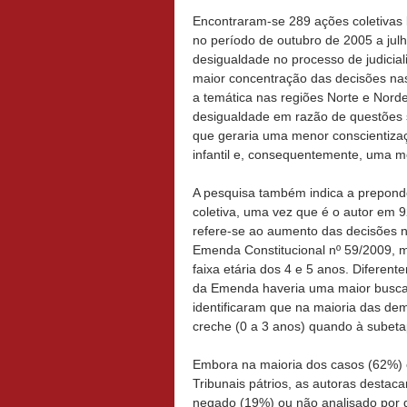
Encontraram-se 289 ações coletivas 
no período de outubro de 2005 a jul
desigualdade no processo de judicial
maior concentração das decisões na
a temática nas regiões Norte e Nordes
desigualdade em razão de questões 
que geraria uma menor conscientizaç
infantil e, consequentemente, uma me
A pesquisa também indica a preponde
coletiva, uma vez que é o autor em
refere-se ao aumento das decisões n
Emenda Constitucional nº 59/2009, me
faixa etária dos 4 e 5 anos. Diferen
da Emenda haveria uma maior busca 
identificaram que na maioria das de
creche (0 a 3 anos) quando à subeta
Embora na maioria dos casos (62%) o 
Tribunais pátrios, as autoras destaca
negado (19%) ou não analisado por 