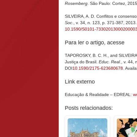
Rosemberg
. São Paulo: Cortez, 2015
SILVEIRA, A. D. Conflitos e consensos
Soc
., v. 34, n. 123, p. 371-387, 20
10.1590/S0101-7330201300020000
Para ler o artigo, acesse
TAPOROSKY, B. C. H., and SILVEIRA, A
Justiça do Brasil.
Educ. Real
., v. 44
DOI
10.1590/2175-623680678
. Avail
Link externo
Educação & Realidade – EDREAL:
ww
Posts relacionados: