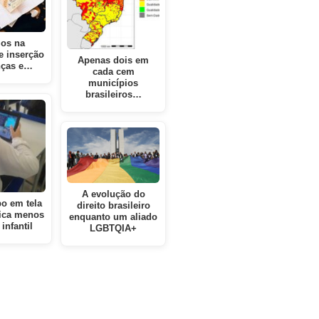
ios na
e inserção
Apenas dois em
nças e…
cada cem
municípios
brasileiros…
A evolução do
o em tela
direito brasileiro
fica menos
enquanto um aliado
infantil
LGBTQIA+