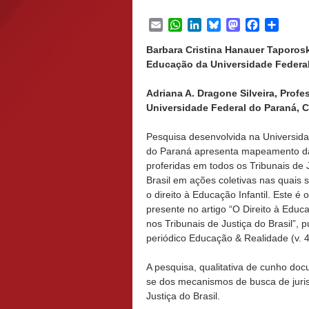
Email
WhatsApp
LinkedIn
Bluesky
Mastodon
Facebook
Share
Barbara Cristina Hanauer Taporo
Educação da Universidade Federal 
Adriana A. Dragone Silveira, Pro
Universidade Federal do Paraná, Cu
Pesquisa desenvolvida na Universid
do Paraná apresenta mapeamento d
proferidas em todos os Tribunais de 
Brasil em ações coletivas nas quais 
o direito à Educação Infantil. Este é 
presente no artigo “O Direito à Educa
nos Tribunais de Justiça do Brasil”, 
periódico Educação & Realidade (v. 44
A pesquisa, qualitativa de cunho docu
se dos mecanismos de busca de jurisp
Justiça do Brasil.