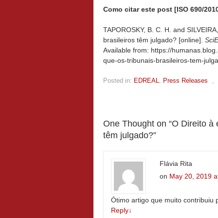
Como citar este post [ISO 690/2010
TAPOROSKY, B. C. H. and SILVEIRA, A.
brasileiros têm julgado? [online].
Sci
Available from: https://humanas.blog.
que-os-tribunais-brasileiros-tem-julg
Posted in:
EDREAL
,
Press Releases
,
One Thought on “
O Direito à 
têm julgado?
”
Flávia Rita
on
May 20, 2019 a
Ótimo artigo que muito contribuiu
Reply
↓