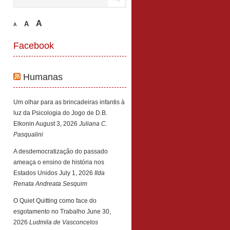
A
A
A
Facebook
Humanas
Um olhar para as brincadeiras infantis à
luz da Psicologia do Jogo de D.B.
Elkonin
August 3, 2026
Juliana C.
Pasqualini
A desdemocratização do passado
ameaça o ensino de história nos
Estados Unidos
July 1, 2026
Ilda
Renata Andreata Sesquim
O Quiet Quitting como face do
esgotamento no Trabalho
June 30,
2026
Ludmila de Vasconcelos