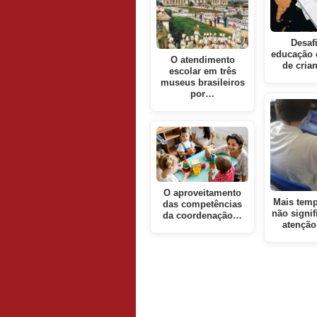
Desaf
educação 
O atendimento
de cria
escolar em três
museus brasileiros
por…
O aproveitamento
Mais temp
das competências
não signi
da coordenação…
atenção 