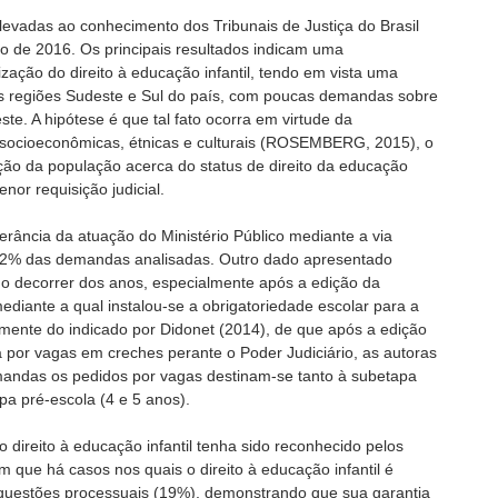
levadas ao conhecimento dos Tribunais de Justiça do Brasil
ho de 2016. Os principais resultados indicam uma
ização do direito à educação infantil, tendo em vista uma
s regiões Sudeste e Sul do país, com poucas demandas sobre
te. A hipótese é que tal fato ocorra em virtude da
socioeconômicas, étnicas e culturais (ROSEMBERG, 2015), o
ão da população acerca do status de direito da educação
nor requisição judicial.
rância da atuação do Ministério Público mediante a via
 92% das demandas analisadas. Outro dado apresentado
o decorrer dos anos, especialmente após a edição da
diante a qual instalou-se a obrigatoriedade escolar para a
temente do indicado por Didonet (2014), de que após a edição
por vagas em creches perante o Poder Judiciário, as autoras
mandas os pedidos por vagas destinam-se tanto à subetapa
pa pré-escola (4 e 5 anos).
direito à educação infantil tenha sido reconhecido pelos
m que há casos nos quais o direito à educação infantil é
questões processuais (19%), demonstrando que sua garantia