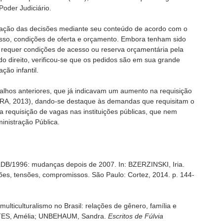
oder Judiciário.
ficação das decisões mediante seu conteúdo de acordo com o
sso, condições de oferta e orçamento. Embora tenham sido
requer condições de acesso ou reserva orçamentária pela
do direito, verificou-se que os pedidos são em sua grande
ção infantil.
alhos anteriores, que já indicavam um aumento na requisição
VEIRA, 2013), dando-se destaque às demandas que requisitam o
a requisição de vagas nas instituições públicas, que nem
inistração Pública.
LDB/1996: mudanças depois de 2007. In: BZERZINSKI, Iria.
ções, tensões, compromissos. São Paulo: Cortez, 2014. p. 144-
ticulturalismo no Brasil: relações de gênero, família e
 ARTES, Amélia; UNBEHAUM, Sandra.
Escritos de Fúlvia