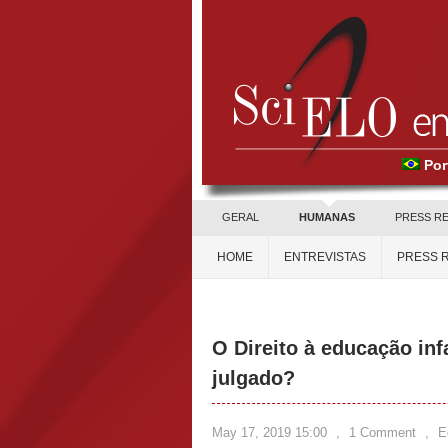
Por
GERAL
HUMANAS
PRESS R
HOME
ENTREVISTAS
PRESS 
O Direito à educação infa
julgado?
May 17, 2019 15:00
,
1 Comment
,
E