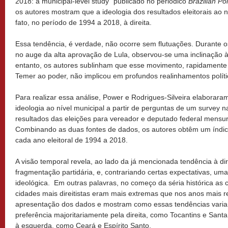
2018: a municipal-level study” publicado no periódico
Brazilian Po
os autores mostram que a ideologia dos resultados eleitorais ao ní
fato, no período de 1994 a 2018, à direita.
Essa tendência, é verdade, não ocorre sem flutuações. Durante o
no auge da alta aprovação de Lula, observou-se uma inclinação à
entanto, os autores sublinham que esse movimento, rapidamente 
Temer ao poder, não implicou em profundos realinhamentos políti
Para realizar essa análise, Power e Rodrigues-Silveira elaboraram
ideologia ao nível municipal a partir de perguntas de um survey 
resultados das eleições para vereador e deputado federal mensu
Combinando as duas fontes de dados, os autores obtêm um índice
cada ano eleitoral de 1994 a 2018.
A visão temporal revela, ao lado da já mencionada tendência à d
fragmentação partidária, e, contrariando certas expectativas, um
ideológica. Em outras palavras, no começo da séria histórica as 
cidades mais direitistas eram mais extremas que nos anos mais 
apresentação dos dados e mostram como essas tendências varia
preferência majoritariamente pela direita, como Tocantins e Santa
à esquerda, como Ceará e Espírito Santo.