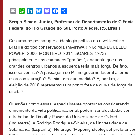
Email
WhatsApp
LinkedIn
Bluesky
Mastodon
Facebook
Share
Sergio Simoni Junior, Professor do Departamento de Ciência 
Federal do Rio Grande do Sul, Porto Alegre, RS, Brasil
Costuma-se pensar que a ideologia política do nível local no
Brasil é do tipo conservadora (MAINWARING; MENEGUELLO;
POWER, 2000; MONTERO, 2014; SOARES, 1973),
principalmente nos chamados “grotões”, enquanto que nos
grandes centros urbanos a esquerda teria mais força. De fato,
isso se verifica? A passagem do PT no governo federal alterou
essa configuração? Se sim, em que medida? E, por fim, a
eleição de 2018 representou um ponto fora da curva de força da
direita?
Questões como essas, especialmente oportunas considerando
o momento da vida política nacional, podem ser elucidadas com
o trabalho de Timothy Power, da Universidade de Oxford
(Inglaterra), e Rodrigo Rodrigues-Silveira, da Universidade de
Salamanca (Espanha). No artigo “Mapping ideological preferences 