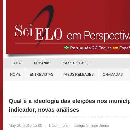
Português
English
Españ
GERAL
HUMANAS
PRESS RELEASES
HOME
ENTREVISTAS
PRESS RELEASES
CHAMADAS
Qual é a ideologia das eleições nos municí
indicador, novas análises
May 20, 2019 15:00
,
1 Comment
,
Sergio Simoni Junior