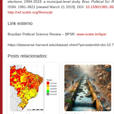
elections, 1994-2018: a municipal-level study.
Bras. Political Sci. 
ISSN: 1981-3821 [viewed March 21 2019]. DOI:
10.1590/1981-3
http://ref.scielo.org/9mmzqh
Link externo
Brazilian Political Science Review – BPSR:
www.scielo.br/bpsr
https://dataverse.harvard.edu/dataset.xhtml?persistentId=doi:1
Posts relacionados: