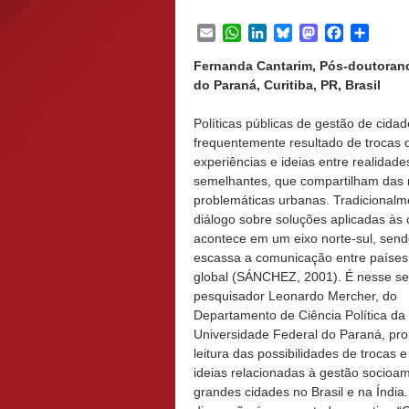
Email
WhatsApp
LinkedIn
Bluesky
Mastodon
Facebook
Share
Fernanda Cantarim, Pós-doutorand
do Paraná, Curitiba, PR, Brasil
Políticas públicas de gestão de cida
frequentemente resultado de trocas 
experiências e ideias entre realidade
semelhantes, que compartilham da
problemáticas urbanas. Tradicionalm
diálogo sobre soluções aplicadas às
acontece em um eixo norte-sul, send
escassa a comunicação entre países
global (SÁNCHEZ, 2001). É nesse se
pesquisador Leonardo Mercher, do
Departamento de Ciência Política da
Universidade Federal do Paraná, pr
leitura das possibilidades de trocas e
ideias relacionadas à gestão socioam
grandes cidades no Brasil e na Índia