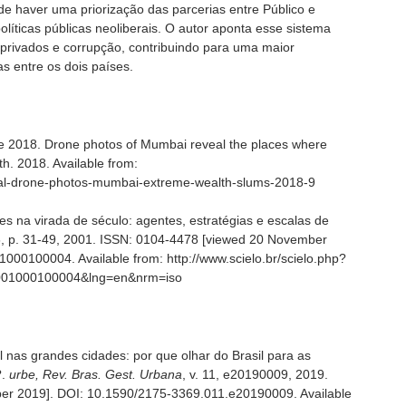
de haver uma priorização das parcerias entre Público e
políticas públicas neoliberais. O autor aponta esse sistema
 privados e corrupção, contribuindo para uma maior
as entre os dois países.
 2018. Drone photos of Mumbai reveal the places where
h. 2018. Available from:
rial-drone-photos-mumbai-extreme-wealth-slums-2018-9
s na virada de século: agentes, estratégias e escalas de
16, p. 31-49, 2001. ISSN: 0104-4478 [viewed 20 November
00100004. Available from: http://www.scielo.br/scielo.php?
82001000100004&lng=en&nrm=iso
as grandes cidades: por que olhar do Brasil para as
?.
urbe, Rev. Bras. Gest. Urbana
, v. 11, e20190009, 2019.
r 2019]. DOI: 10.1590/2175-3369.011.e20190009. Available