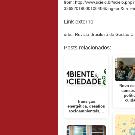
from: http://www.scielo.br/scielo.php
33692019000100406&lng=en&nrm=i
Link externo
urbe. Revista Brasileira de Gestão 
Posts relacionados:
Novo ce
constr
políti
cuid
Transição
energética, desafios
socioambientais,…