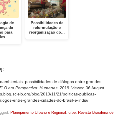
ogia de
Possibilidades de
ança de
reformulação e
ão para
reorganização do…
des…
]:
oambientais: possibilidades de diálogos entre grandes
ELO em Perspectiva: Humanas
, 2019 [viewed
06 August
s.blog.scielo.org/blog/2019/11/21/politicas-publicas-
alogos-entre-grandes-cidades-do-brasil-e-india/
gged:
Planejamento Urbano e Regional
,
urbe. Revista Brasileira de