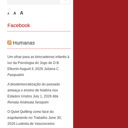
A
A
A
Facebook
Humanas
Um olhar para as brincadeiras infantis à
luz da Psicologia do Jogo de D.B.
Elkonin
August 3, 2026
Juliana C.
Pasqualini
A desdemocratização do passado
ameaça o ensino de história nos
Estados Unidos
July 1, 2026
Ilda
Renata Andreata Sesquim
O Quiet Quitting como face do
esgotamento no Trabalho
June 30,
2026
Ludmila de Vasconcelos