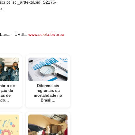
?script=sci_arttext&pid=S2175-
so
Urbana – URBE:
www.scielo.br/urbe
nário de
Diferenciais
ução de
regionais da
cas de
mortalidade no
ado…
Brasil…