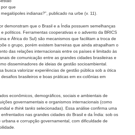
Gestão
 por que
as megalópoles indianas?”, publicado na urbe (v. 11).
tor demonstram que o Brasil e a Índia possuem semelhanças
s e políticos. Ferramentas cooperativas e o advento da BRICS
hina e África do Sul) são mecanismos que facilitam a troca de
põe o grupo, porém existem barreiras que ainda atrapalham o
mento das relações internacionais entre os países é limitado às
canais de comunicação entre as grandes cidades brasileiras e
mo disseminadores de ideias de gestão socioambiental.
a busca valorizar experiências de gestão pública sob a ótica
s desafios brasileiros e boas práticas em ex-colônias em
ados econômicos, demográficos, sociais e ambientais de
tuições governamentais e organismos internacionais (como
ndial e
think tanks
selecionadas). Essa análise confirma uma
nfrentados nas grandes cidades do Brasil e da Índia: sob os
de urbana e corrupção governamental, com dificuldade de
ilidade.