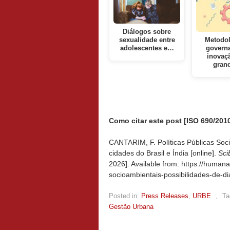
Diálogos sobre
sexualidade entre
Metodol
adolescentes e…
govern
inovaç
gran
Como citar este post [ISO 690/2010
CANTARIM, F. Políticas Públicas Soci
cidades do Brasil e Índia [online].
Sci
2026]. Available from: https://humana
socioambientais-possibilidades-de-di
Posted in:
Press Releases
,
URBE
,
Ta
Gestão Urbana