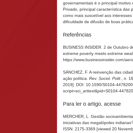
governamentais é o principal motivo 
Privado, principal característica das 
como mais suscetível aos interesses
dificuldade de difusão de boas prátic
Referências
BUSINESS INSIDER. 2 de Outubro de
extreme poverty meets extreme wealt
https://www.businessinsider.com/ae
SÁNCHEZ, F. A reinvenção das cidade
ação política.
Rev. Sociol. Polit
., n. 
2019]. DOI: 10.1590/S0104-447820010
script=sci_arttext&pid=S0104-447
Para ler o artigo, acesse
MERCHER, L. Gestão socioambiental n
iniciativas das megalópoles indianas
ISSN: 2175-3369 [viewed 20 Novembe