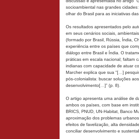
discussão é apresentada no artigo “
socioambiental nas grandes cidades:
olhar do Brasil para as iniciativas d
Os resultados apresentados pelo au
em seus cenários sociais, ambientai
(formado por Brasil, Rússia, Índia, C
experiência entre os países que com
diálogo entre Brasil e Índia. O trata
práticas em escala nacional; faltam 
indianas com capacidade de atuar co
Marcher explica que sua “[…] pesquis
pós-colonialista: buscar soluções ao
desenvolvimento[…]” (p. 8).
O artigo apresenta uma análise de d
ambos os países, com base em insti
BRICS, PNUD, UN-Habitat, Banco Mu
aproximação dos problemas urbanos e
efeitos de favelização, alta densida
conciliar desenvolvimento e sustentab