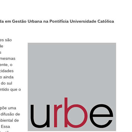
a em Gestão Urbana na Pontifícia Universidade Católica
des são
de
s
s mesmas
ente, o
 cidades
o ainda
 do sul
ntido que o
opõe uma
 difusão de
biental de
. Essa