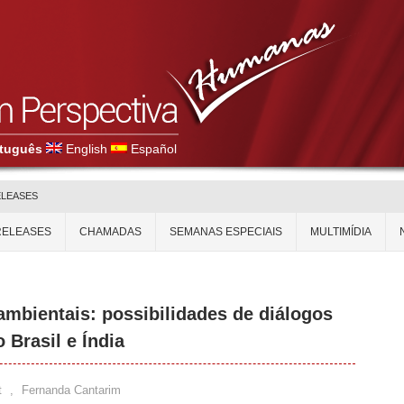
tuguês
English
Español
ELEASES
RELEASES
CHAMADAS
SEMANAS ESPECIAIS
MULTIMÍDIA
ambientais: possibilidades de diálogos
 Brasil e Índia
t
,
Fernanda Cantarim