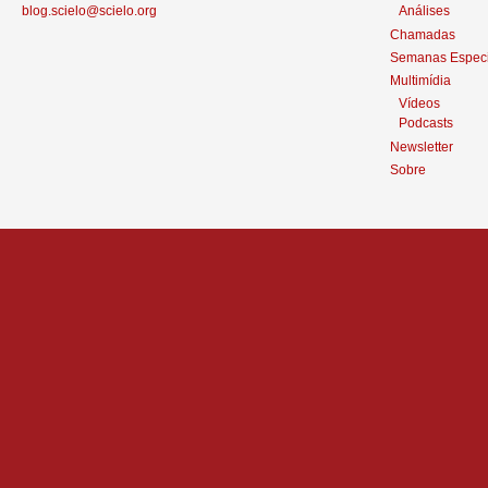
blog.scielo@scielo.org
Análises
Chamadas
Semanas Especi
Multimídia
Vídeos
Podcasts
Newsletter
Sobre