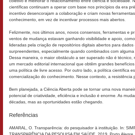
coletivo e melhorar o relacionamento entre ciência e sociedade. No
científicas continuam a operar com base nos princípios da era pr
incentivo desencorajam a colaboração e criam novas ferramentas d
conhecimento, em vez de incentivar processos mais abertos.
Felizmente, nos últimos anos, novos consensos, ferramentas e pr
ventos de mudança estavam ganhando visibilidade e apoio, como 
lideradas pela criação de repositórios digitais abertos para dados
surpreendentes, especialmente quando combinados com alguma f
Dessa maneira, o maior obstáculo a ser superado não é técnico, m
um mercado editorial internacional que obtêm grandes benefícios 
uma política de livre acesso. Por outro lado, a política científica e
comercialização do conhecimento. Nesse contexto, a resistência po
Bem planejada, a Ciência Aberta pode se tornar uma nova maneir
potencial de criatividade, eficiência e inclusão é enorme. As muda
décadas, mas as oportunidades estão chegando.
Referências
AMARAL, O. Transparência: do pesquisador à instituição. In:
TRANSPARÊNCIA DA PESQUISA EM SAÚDE, 2019, Porto Alegre. I