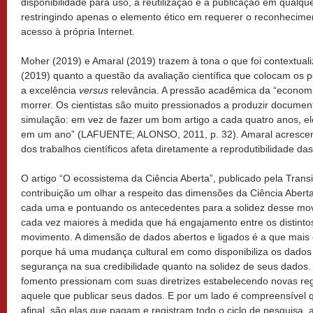
disponibilidade para uso, a reutilização e a publicação em qualq
restringindo apenas o elemento ético em requerer o reconhecimen
acesso à própria Internet.
Moher (2019) e Amaral (2019) trazem à tona o que foi contextualiz
(2019) quanto a questão da avaliação científica que colocam os 
a excelência
versus
relevância. A pressão acadêmica da “economi
morrer. Os cientistas são muito pressionados a produzir documen
simulação: em vez de fazer um bom artigo a cada quatro anos, e
em um ano” (LAFUENTE; ALONSO, 2011, p. 32). Amaral acrescent
dos trabalhos científicos afeta diretamente a reprodutibilidade da
O artigo “O ecossistema da Ciência Aberta”, publicado pela Trans
contribuição um olhar a respeito das dimensões da Ciência Abert
cada uma e pontuando os antecedentes para a solidez desse mo
cada vez maiores à medida que há engajamento entre os distintos
movimento. A dimensão de dados abertos e ligados é a que mais c
porque há uma mudança cultural em como disponibiliza os dados c
segurança na sua credibilidade quanto na solidez de seus dados. 
fomento pressionam com suas diretrizes estabelecendo novas regr
aquele que publicar seus dados. E por um lado é compreensível qu
afinal, são elas que pagam e registram todo o ciclo de pesquisa, 