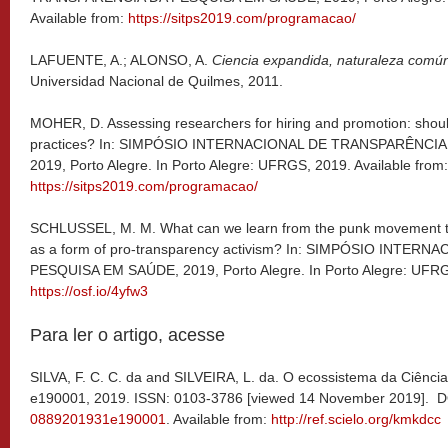
Available from:
https://sitps2019.com/programacao/
LAFUENTE, A.; ALONSO, A.
Ciencia expandida, naturaleza común
Universidad Nacional de Quilmes, 2011.
MOHER, D. Assessing researchers for hiring and promotion: shoul
practices? In: SIMPÓSIO INTERNACIONAL DE TRANSPARÊNCI
2019, Porto Alegre. In Porto Alegre: UFRGS, 2019. Available from:
https://sitps2019.com/programacao/
SCHLUSSEL, M. M. What can we learn from the punk movement to
as a form of pro-transparency activism? In: SIMPÓSIO INTE
PESQUISA EM SAÚDE, 2019, Porto Alegre. In Porto Alegre: UFRGS
https://osf.io/4yfw3
Para ler o artigo, acesse
SILVA, F. C. C. da and SILVEIRA, L. da. O ecossistema da Ciênci
e190001, 2019. ISSN: 0103-3786 [viewed 14 November 2019]. 
0889201931e190001
. Available from:
http://ref.scielo.org/kmkdcc