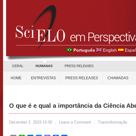
Português
English
Españ
GERAL
HUMANAS
PRESS RELEASES
HOME
ENTREVISTAS
PRESS RELEASES
CHAMADAS
O que é e qual a importância da Ciência Ab
December 2, 2019 15:00
,
Leave a Comment
,
Transinformação