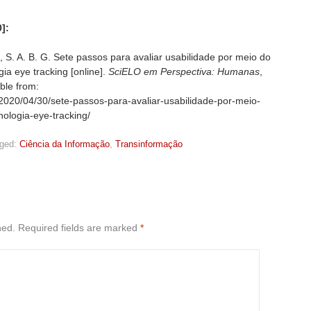
]:
 A. B. G. Sete passos para avaliar usabilidade por meio do
ia eye tracking [online].
SciELO em Perspectiva: Humanas
,
ble from:
/2020/04/30/sete-passos-para-avaliar-usabilidade-por-meio-
ologia-eye-tracking/
ged:
Ciência da Informação
,
Transinformação
hed.
Required fields are marked
*