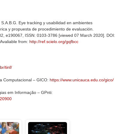
A.B.G. Eye tracking y usabilidad en ambientes
eórica y propuesta de procedimiento de evaluación.
. 32, e190067, ISSN: 0103-3786 [viewed 07 March 2020]. DOI:
 Avaliable from:
http://ref.scielo.org/gqfbcc
r/tinf/
cia Computacional – GICO:
https://www.unicauca.edu.co/gico/
ias em Informação – GPnti:
/20900