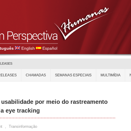
tuguês
English
Español
ELEASES
RELEASES
CHAMADAS
SEMANAS ESPECIAIS
MULTIMÍDIA
r usabilidade por meio do rastreamento
a eye tracking
nt
,
Transinformação