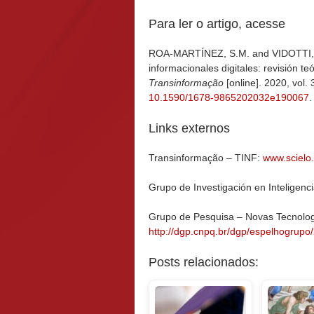
Para ler o artigo, acesse
ROA-MARTÍNEZ, S.M. and VIDOTTI, S.
informacionales digitales: revisión t
Transinformação
[online]. 2020, vol
10.1590/1678-9865202032e190067
.
Links externos
Transinformação – TINF:
www.scielo.b
Grupo de Investigación en Inteligen
Grupo de Pesquisa – Novas Tecnolog
http://dgp.cnpq.br/dgp/espelhogrupo
Posts relacionados: