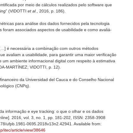
ntificada por meio de cálculos realizados pelo software que
ing
” (VIDOTTI
et al
., 2016, p. 186).
étricas para análise dos dados fornecidos pela tecnologia
s foram associados aspectos de usabilidade e como avaliá-
 “[…] é necessária a combinação com outros métodos
ue avaliam a usabilidade, para garantir uma maior verificação
 um ambiente informacional digital com respeito à estimativa
ROA-MARTÍNEZ; VIDOTTI, p. 12).
 financeiro da Universidad del Cauca e do Conselho Nacional
nológico (CNPq).
 da informação e eye tracking: o que o olhar e os dados
nline]. 2016, vol. 3, no. 1, pp. 181-202, ISSN: 2358-3908
478/ufpb.1981-0695.2018v13n2.42941. Available from:
hp/itec/article/view/38646