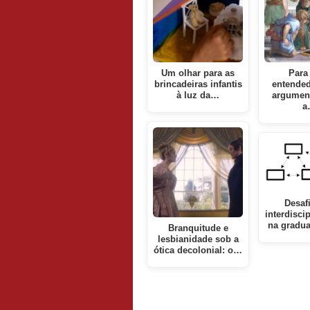
Um olhar para as
Para
brincadeiras infantis
entended
à luz da…
argument
a
Desaf
interdisci
na gradu
Branquitude e
lesbianidade sob a
ótica decolonial: o…