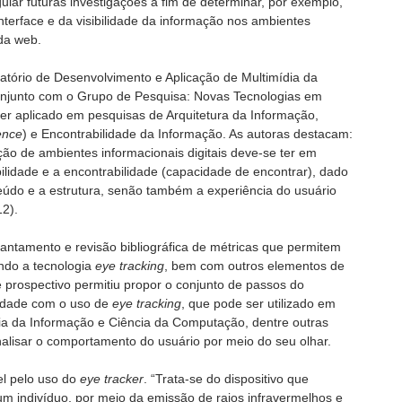
iar futuras investigações a fim de determinar, por exemplo,
interface e da visibilidade da informação nos ambientes
 da web.
atório de Desenvolvimento e Aplicação de Multimídia da
njunto com o Grupo de Pesquisa: Novas Tecnologias em
er aplicado em pesquisas de Arquitetura da Informação,
ence
) e Encontrabilidade da Informação. As autoras destacam:
ação de ambientes informacionais digitais deve-se ter em
bilidade e a encontrabilidade (capacidade de encontrar), dado
údo e a estrutura, senão também a experiência do usuário
2).
vantamento e revisão bibliográfica de métricas que permitem
ando a tecnologia
eye tracking
, bem com outros elementos de
 prospectivo permitiu propor o conjunto de passos do
lidade com o uso de
eye tracking
, que pode ser utilizado em
cia da Informação e Ciência da Computação, dentre outras
lisar o comportamento do usuário por meio do seu olhar.
l pelo uso do
eye tracker
. “Trata-se do dispositivo que
 um indivíduo, por meio da emissão de raios infravermelhos e