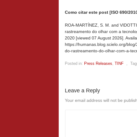
Como citar este post [ISO 690/2010
ROA-MARTÍNEZ, S. M. and VIDOTTI, S.
rastreamento do olhar com a tecnolog
2020 [viewed
07 August 2026]. Availa
https://humanas.blog.scielo.org/blog
do-rastreamento-do-olhar-com-a-tecn
Posted in:
Press Releases
,
TINF
,
Tag
Leave a Reply
Your email address will not be publis