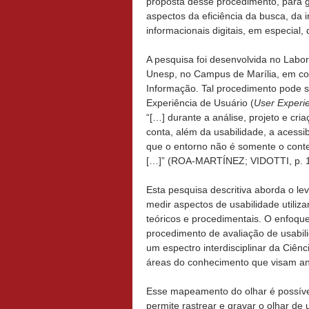
proposta desse procedimento, para gu
aspectos da eficiência da busca, da 
informacionais digitais, em especial,
A pesquisa foi desenvolvida no Labor
Unesp, no Campus de Marília, em co
Informação. Tal procedimento pode s
Experiência de Usuário (
User Experi
“[…] durante a análise, projeto e cri
conta, além da usabilidade, a acessi
que o entorno não é somente o conte
[…]” (ROA-MARTÍNEZ; VIDOTTI, p. 1
Esta pesquisa descritiva aborda o le
medir aspectos de usabilidade utiliz
teóricos e procedimentais. O enfoque
procedimento de avaliação de usabi
um espectro interdisciplinar da Ciên
áreas do conhecimento que visam ana
Esse mapeamento do olhar é possíve
permite rastrear e gravar o olhar de