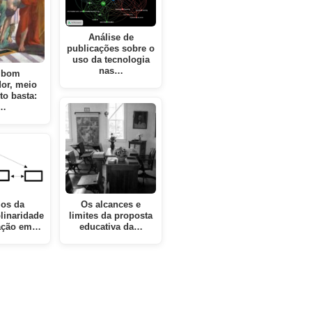
Análise de
publicações sobre o
uso da tecnologia
nas…
 bom
or, meio
o basta:
…
ios da
Os alcances e
plinaridade
limites da proposta
ação em…
educativa da…