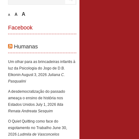
A
A
A
Facebook
Humanas
Um olhar para as brincadeiras infantis à
luz da Psicologia do Jogo de D.B.
Elkonin
August 3, 2026
Juliana C.
Pasqualini
A desdemocratização do passado
ameaça o ensino de história nos
Estados Unidos
July 1, 2026
Ilda
Renata Andreata Sesquim
O Quiet Quitting como face do
esgotamento no Trabalho
June 30,
2026
Ludmila de Vasconcelos