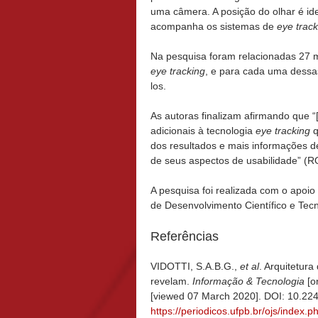
uma câmera. A posição do olhar é ide
acompanha os sistemas de
eye track
Na pesquisa foram relacionadas 27 m
eye tracking
, e para cada uma dessa
los.
As autoras finalizam afirmando que
adicionais à tecnologia
eye tracking
q
dos resultados e mais informações de
de seus aspectos de usabilidade” (
A pesquisa foi realizada com o apoio
de Desenvolvimento Científico e Tec
Referências
VIDOTTI, S.A.B.G.,
et al
. Arquitetura
revelam.
Informação & Tecnologia
[o
[viewed 07 March 2020]. DOI: 10.22
https://periodicos.ufpb.br/ojs/index.p