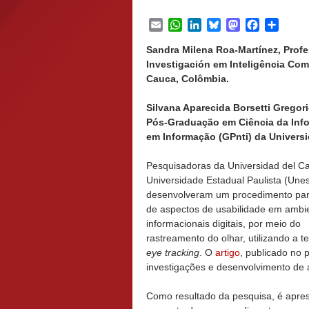
Email
WhatsApp
LinkedIn
Bluesky
Mastodon
Facebook
Share
Sandra Milena Roa-Martínez, Prof
Investigación em Inteligência Co
Cauca, Colômbia.
Silvana Aparecida Borsetti Gregor
Pós-Graduação em Ciência da Info
em Informação (GPnti) da Universida
Pesquisadoras da Universidad del C
Universidade Estadual Paulista (Une
desenvolveram um procedimento par
de aspectos de usabilidade em ambi
informacionais digitais, por meio do
rastreamento do olhar, utilizando a t
eye tracking
. O
artigo
, publicado no 
investigações e desenvolvimento de a
Como resultado da pesquisa, é apre