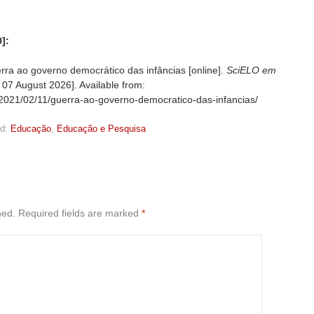
]:
a ao governo democrático das infâncias [online].
SciELO em
d
07 August 2026]. Available from:
g/2021/02/11/guerra-ao-governo-democratico-das-infancias/
d:
Educação
,
Educação e Pesquisa
hed.
Required fields are marked
*