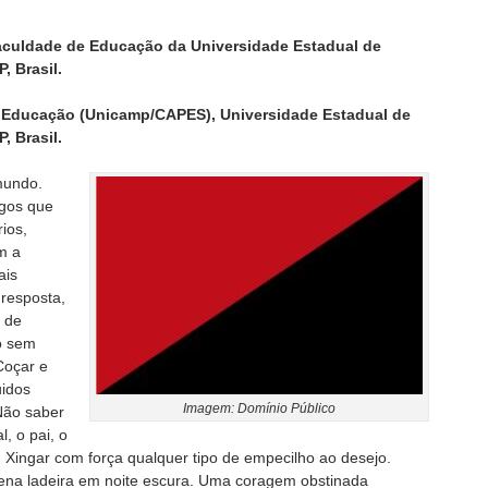
a Faculdade de Educação da Universidade Estadual de
 Brasil.
m Educação (Unicamp/CAPES), Universidade Estadual de
 Brasil.
mundo.
igos que
rios,
m a
ais
resposta,
e de
io sem
Coçar e
uidos
Imagem: Domínio Público
Não saber
, o pai, o
o. Xingar com força qualquer tipo de empecilho ao desejo.
plena ladeira em noite escura. Uma coragem obstinada