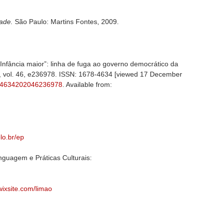
ade.
São Paulo: Martins Fontes, 2009.
fância maior”: linha de fuga ao governo democrático da
20, vol. 46, e236978. ISSN: 1678-4634 [viewed 17 December
78-4634202046236978
. Available from:
lo.br/ep
guagem e Práticas Culturais:
wixsite.com/limao