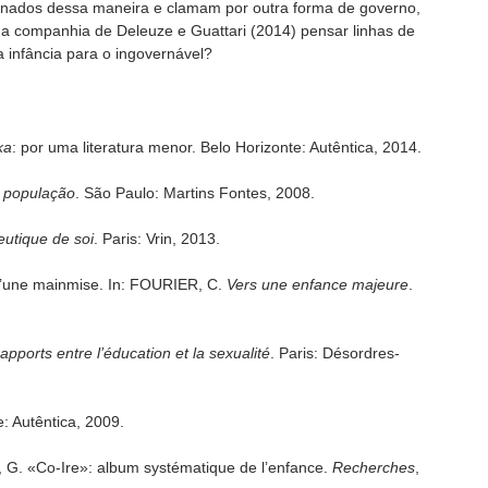
nados dessa maneira e clamam por outra forma de governo,
a companhia de Deleuze e Guattari (2014) pensar linhas de
 infância para o ingovernável?
ka
: por uma literatura menor. Belo Horizonte: Autêntica, 2014.
, população
. São Paulo: Martins Fontes, 2008.
eutique de soi
. Paris: Vrin, 2013.
’une mainmise. In: FOURIER, C.
Vers une enfance majeure
.
apports entre l’éducation et la sexualité
. Paris: Désordres-
e: Autêntica, 2009.
«Co-Ire»: album systématique de l’enfance.
Recherches
,