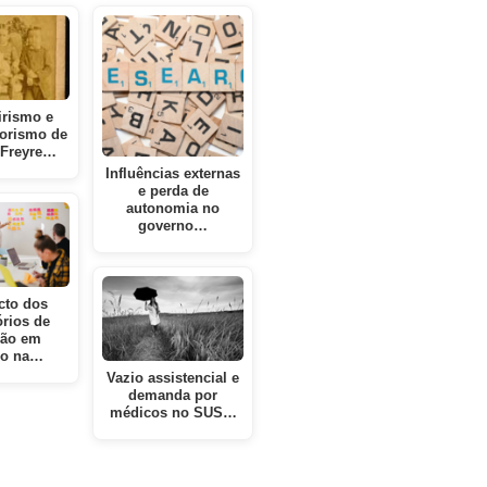
irismo e
orismo de
 Freyre…
Influências externas
e perda de
autonomia no
governo…
cto dos
órios de
ção em
no na…
Vazio assistencial e
demanda por
médicos no SUS…