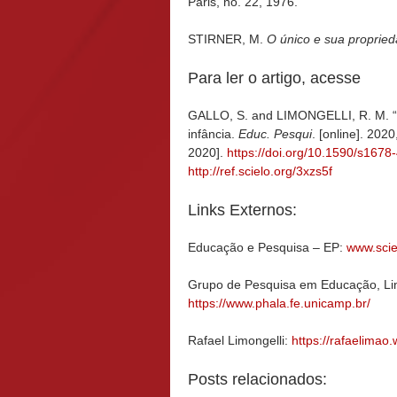
Paris, no. 22, 1976.
STIRNER, M.
O único e sua propried
Para ler o artigo, acesse
GALLO, S. and LIMONGELLI, R. M. “In
infância.
Educ. Pesqui
. [online]. 20
2020].
https://doi.org/10.1590/s16
http://ref.scielo.org/3xzs5f
Links Externos:
Educação e Pesquisa – EP:
www.scie
Grupo de Pesquisa em Educação, Lin
https://www.phala.fe.unicamp.br/
Rafael Limongelli:
https://rafaelimao.
Posts relacionados: