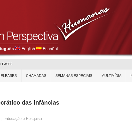
tuguês
English
Español
ELEASES
RELEASES
CHAMADAS
SEMANAS ESPECIAIS
MULTIMÍDIA
rático das infâncias
,
Educação e Pesquisa