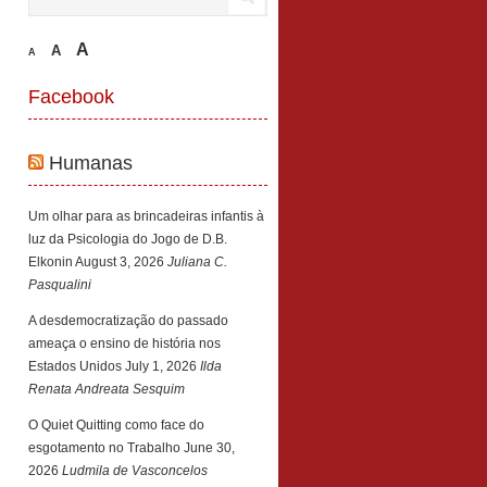
A
A
A
Facebook
Humanas
Um olhar para as brincadeiras infantis à
luz da Psicologia do Jogo de D.B.
Elkonin
August 3, 2026
Juliana C.
Pasqualini
A desdemocratização do passado
ameaça o ensino de história nos
Estados Unidos
July 1, 2026
Ilda
Renata Andreata Sesquim
O Quiet Quitting como face do
esgotamento no Trabalho
June 30,
2026
Ludmila de Vasconcelos