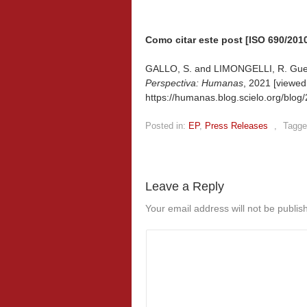
Como citar este post [ISO 690/2010
GALLO, S. and LIMONGELLI, R. Guerr
Perspectiva: Humanas
, 2021 [viewe
https://humanas.blog.scielo.org/blo
Posted in:
EP
,
Press Releases
,
Tagge
Leave a Reply
Your email address will not be publis