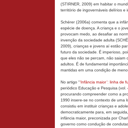
(STIRNER, 2009) em habitar o mundo.
território de ingovernáveis delírios e
Schérer (2006a) comenta que a inf
espécie de doença. A criança e o jo
provocam medo, ao desafiar as norma
invenção da sociedade adulta (
2009), crianças e jovens aí estão pa
futuro da sociedade. É imperioso, po
que eles não se percam, não saiam 
adultos. É de fundamental importânci
mantidas em uma condição de meno
No artigo “
‘Infância maior’: linha de
periódico Educação e Pesquisa (vol. 
procurando compreender como a pro
1990 insere-se no contexto de uma 
consistiu em instituir crianças e ado
democraticamente para, em seguida, 
infância maior, preconizada por Char
governo como condução de condutas 