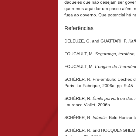
daqueles que não desejam ser gover
queremos aqui dar um passo além: n
fuga ao governo. Que potencial há na
Referências
DELEUZE, G. and GUATTARI, F.
Kaf
FOUCAULT, M.
Segurança, território
FOUCAULT, M.
L’origine de l’hermén
SCHÉRER, R. Pré-ambule: L’échec d
Paris: La Fabrique, 2006a. pp. 9-45.
SCHÉRER, R.
Émile perverti ou des r
Laurence Viallet, 2006b.
SCHÉRER, R.
Infantis
. Belo Horizont
SCHÉRER, R. and HOCQUENGHEM, G. 