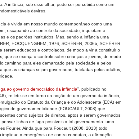
 A infância, sob esse olhar, pode ser percebida como um
 indomesticáveis devires.
ância é vivida em nosso mundo contemporâneo como uma
vem, escapando ao controle da sociedade, inquietam e
s e os padrões instituídos. Mas, sendo a infância uma
SCHÉRER; HOCQUENGHEM, 1976; SCHÉRER, 2006b; SCHÉRER,
ra serem educados e controlados, de modo a vir a constituir o
is, que se exerça o controle sobre crianças e jovens, de modo
do caminho para eles demarcado pela sociedade e pelos
a que as crianças sejam governadas, tuteladas pelos adultos,
ridade.
 fuga ao governo democrático da infância
”, publicado no
46), reflete-se em torno da noção de um governo da infância,
mulgação do Estatuto da Criança e do Adolescente (ECA) em
lógica de governamentalidade (FOUCAULT, 2008) que
lescentes como sujeitos de direitos, aptos a serem governados
pensar linhas de fuga possíveis a tal governamento: uma
les Fourier. Ainda que para Foucault (2008, 2013) todo
implique a emergência de contra condutas, a afirmação