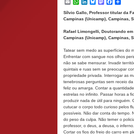
Email
WhatsApp
LinkedIn
Bluesky
Mastodon
Facebook
Share
Sílvio Gallo, Professor titular d
Campinas (Unicamp), Campinas, SP,
Rafael Limongelli, Doutorando e
Campinas (Unicamp), Campinas, SP,
Tatear sem medo as superfícies do 
Enfrentar com sangue nos olhos per
não se sabe mensurar. Invadir territó
quintais e ruas sem se preocupar co
propriedade privada. Interrogar as m
tenebrosas perguntas sem receio da 
feliz ou amarga. Contar a quantidad
estrelas no infinito. Passar horas a f
produzir nada de útil para ninguém. 
cutucar o corpo todo curioso pelos fl
possíveis. Não dar conta do tempo. 
do peso da culpa. Não temer o policial
professor, o deus, a deusa, o infern
Cortar os fios do freio do carro em 