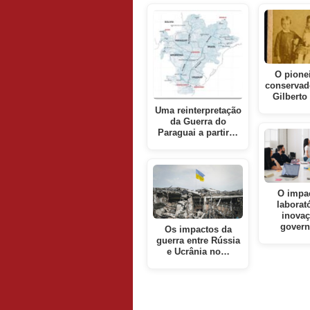
O pione
conservad
Gilberto
Uma reinterpretação
da Guerra do
Paraguai a partir…
O impa
laborat
inova
gover
Os impactos da
guerra entre Rússia
e Ucrânia no…