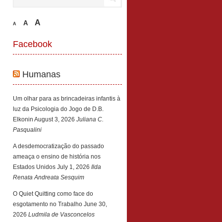
A
A
A
Facebook
Humanas
Um olhar para as brincadeiras infantis à
luz da Psicologia do Jogo de D.B.
Elkonin
August 3, 2026
Juliana C.
Pasqualini
A desdemocratização do passado
ameaça o ensino de história nos
Estados Unidos
July 1, 2026
Ilda
Renata Andreata Sesquim
O Quiet Quitting como face do
esgotamento no Trabalho
June 30,
2026
Ludmila de Vasconcelos