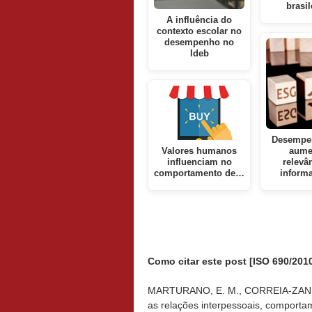
brasi
A influência do
contexto escolar no
desempenho no
Ideb
Desempe
Valores humanos
aume
influenciam no
relevâ
comportamento de…
inform
Como citar este post [ISO 690/2010
MARTURANO, E. M., CORREIA-ZANINI, 
as relações interpessoais, comporta