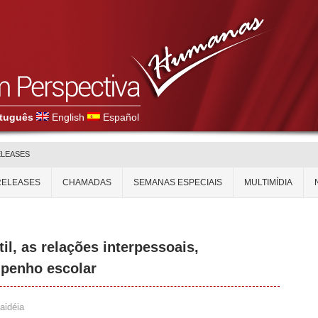
tuguês
English
Español
ELEASES
RELEASES
CHAMADAS
SEMANAS ESPECIAIS
MULTIMÍDIA
il, as relações interpessoais,
penho escolar
aidéia