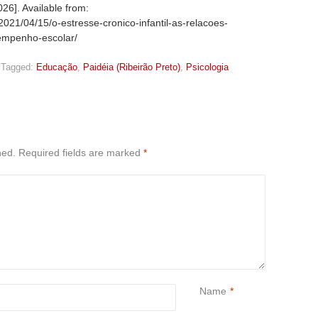
26]. Available from:
2021/04/15/o-estresse-cronico-infantil-as-relacoes-
empenho-escolar/
Tagged:
Educação
,
Paidéia (Ribeirão Preto)
,
Psicologia
hed.
Required fields are marked
*
Name
*