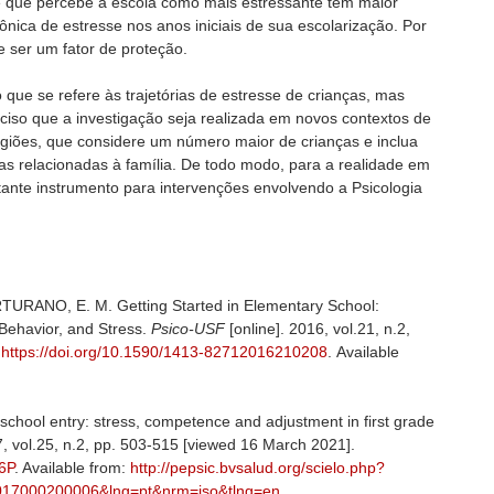
 que percebe a escola como mais estressante tem maior
rônica de estresse nos anos iniciais de sua escolarização. Por
e ser um fator de proteção.
 que se refere às trajetórias de estresse de crianças, mas
iso que a investigação seja realizada em novos contextos de
egiões, que considere um número maior de crianças e inclua
as relacionadas à família. De todo modo, para a realidade em
tante instrumento para intervenções envolvendo a Psicologia
URANO, E. M. Getting Started in Elementary School:
Behavior, and Stress.
Psico-USF
[online]. 2016, vol.21, n.2,
.
https://doi.org/10.1590/1413-82712016210208
. Available
chool entry: stress, competence and adjustment in first grade
7, vol.25, n.2, pp. 503-515 [viewed 16 March 2021].
6P
. Available from:
http://pepsic.bvsalud.org/scielo.php?
2017000200006&lng=pt&nrm=iso&tlng=en