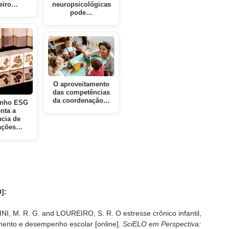
leiro…
neuropsicológicas
pode…
O aproveitamento
das competências
da coordenação…
nho ESG
nta a
ncia de
ações…
]:
M. R. G. and LOUREIRO, S. R. O estresse crônico infantil,
mento e desempenho escolar [online].
SciELO em Perspectiva: