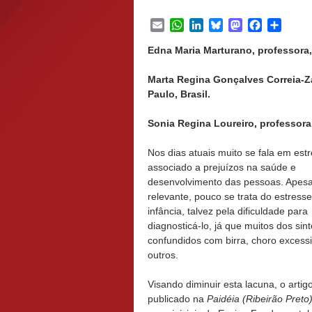
Email
WhatsApp
LinkedIn
Bluesky
Mastodon
Facebook
Share
Edna Maria Marturano, professora,
Marta Regina Gonçalves Correia-Za
Paulo, Brasil.
Sonia Regina Loureiro, professora,
Nos dias atuais muito se fala em est
associado a prejuízos na saúde e
desenvolvimento das pessoas. Apesa
relevante, pouco se trata do estress
infância, talvez pela dificuldade para
diagnosticá-lo, já que muitos dos si
confundidos com birra, choro excessi
outros.
Visando diminuir esta lacuna, o artigo
publicado na
Paidéia (Ribeirão Preto)