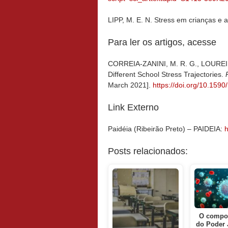
LIPP, M. E. N. Stress em crianças e 
Para ler os artigos, acesse
CORREIA-ZANINI, M. R. G., LOUREIR
Different School Stress Trajectories.
P
March 2021].
https://doi.org/10.15
Link Externo
Paidéia (Ribeirão Preto) – PAIDEIA:
h
Posts relacionados:
O compo
do Poder 