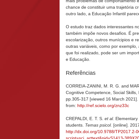
mais problemas de comportamento e
chance de constituir uma trajetória c
outro lado, a Educação Infantil parec
O estudo traz dados interessantes no
também impõe novos desafios. É prec
escolarização, outros munícipios e r
outras variáveis, como por exemplo, 
que foi realizado, pode ser um impor
e Educação.
Referências
CORREIA-ZANINI, M. R. G. and MART
Cognitive Competence, Social Skills, 
pp.305-317 [viewed 16 March 2021]
from:
http://ref.scielo.org/znz33c
CREPALDI, E. T. S.
et al.
Elementary s
students.
Temas psicol.
[online]. 201
http://dx.doi.org/10.9788/TP2017.2-0
script=sci_arttext&pid=S1413-389X