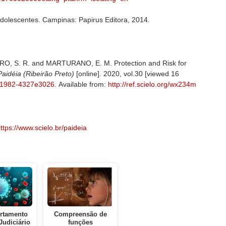
adolescentes. Campinas: Papirus Editora, 2014.
O, S. R. and MARTURANO, E. M. Protection and Risk for
aidéia (Ribeirão Preto)
[online]. 2020, vol.30 [viewed 16
90/1982-4327e3026
. Available from:
http://ref.scielo.org/wx234m
ttps://www.scielo.br/paideia
rtamento
Compreensão de
Judiciário
funções