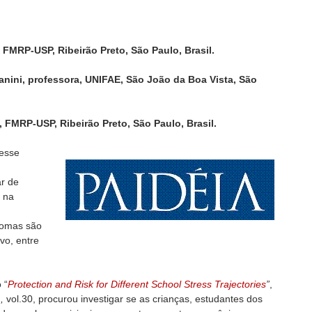
 FMRP-USP, Ribeirão Preto, São Paulo, Brasil.
nini, professora, UNIFAE, São João da Boa Vista, São
 FMRP-USP, Ribeirão Preto, São Paulo, Brasil.
resse
r de
e na
ntomas são
vo, entre
 “
Protection and Risk for Different School Stress Trajectories
”
,
,
vol.30, procurou investigar se as crianças, estudantes dos