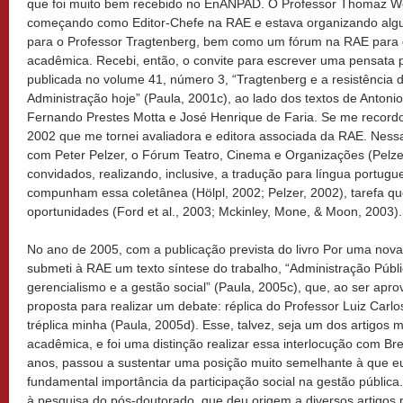
que foi muito bem recebido no EnANPAD. O Professor Thomaz Wo
começando como Editor-Chefe na RAE e estava organizando a
para o Professor Tragtenberg, bem como um fórum na RAE para di
acadêmica. Recebi, então, o convite para escrever uma pensata
publicada no volume 41, número 3, “Tragtenberg e a resistência d
Administração hoje” (Paula, 2001c), ao lado dos textos de Anton
Fernando Prestes Motta e José Henrique de Faria. Se me recordo 
2002 que me tornei avaliadora e editora associada da RAE. Nessa
com Peter Pelzer, o Fórum Teatro, Cinema e Organizações (Pelze
convidados, realizando, inclusive, a tradução para língua portugu
compunham essa coletânea (Hölpl, 2002; Pelzer, 2002), tarefa que
oportunidades (Ford et al., 2003; Mckinley, Mone, & Moon, 2003).
No ano de 2005, com a publicação prevista do livro Por uma nova
submeti à RAE um texto síntese do trabalho, “Administração Públic
gerencialismo e a gestão social” (Paula, 2005c), que, ao ser a
proposta para realizar um debate: réplica do Professor Luiz Carlo
tréplica minha (Paula, 2005d). Esse, talvez, seja um dos artigos 
acadêmica, e foi uma distinção realizar essa interlocução com Br
anos, passou a sustentar uma posição muito semelhante à que e
fundamental importância da participação social na gestão pública
à pesquisa do pós-doutorado, que deu origem a diversos artigos 