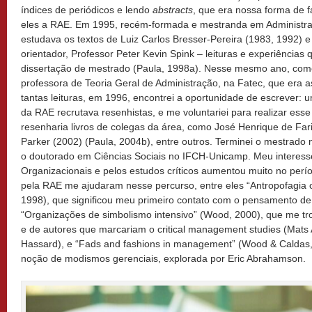
índices de periódicos e lendo
abstracts
, que era nossa forma de f
eles a RAE. Em 1995, recém-formada e mestranda em Administr
estudava os textos de Luiz Carlos Bresser-Pereira (1983, 1992)
orientador, Professor Peter Kevin Spink – leituras e experiênci
dissertação de mestrado (Paula, 1998a). Nesse mesmo ano, com
professora de Teoria Geral de Administração, na Fatec, que era
tantas leituras, em 1996, encontrei a oportunidade de escrever:
da RAE recrutava resenhistas, e me voluntariei para realizar ess
resenharia livros de colegas da área, como José Henrique de Fari
Parker (2002) (Paula, 2004b), entre outros. Terminei o mestrado
o doutorado em Ciências Sociais no IFCH-Unicamp. Meu interes
Organizacionais e pelos estudos críticos aumentou muito no perío
pela RAE me ajudaram nesse percurso, entre eles “Antropofagia 
1998), que significou meu primeiro contato com o pensamento de
“Organizações de simbolismo intensivo” (Wood, 2000), que me tr
e de autores que marcariam o critical management studies (Mats 
Hassard), e “Fads and fashions in management” (Wood & Caldas,
noção de modismos gerenciais, explorada por Eric Abrahamson.