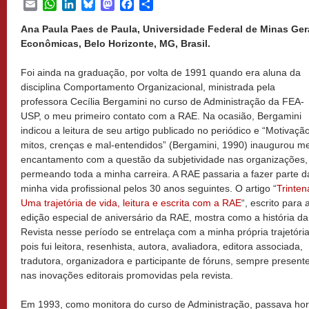
Email
WhatsApp
LinkedIn
Bluesky
Mastodon
Facebook
Share
Ana Paula Paes de Paula, Universidade Federal de Minas Ger
Econômicas, Belo Horizonte, MG, Brasil.
Foi ainda na graduação, por volta de 1991 quando era aluna da
disciplina Comportamento Organizacional, ministrada pela
professora Cecília Bergamini no curso de Administração da FEA-
USP, o meu primeiro contato com a RAE. Na ocasião, Bergamini
indicou a leitura de seu artigo publicado no periódico e “Motivação
mitos, crenças e mal-entendidos” (Bergamini, 1990) inaugurou m
encantamento com a questão da subjetividade nas organizações,
permeando toda a minha carreira. A RAE passaria a fazer parte d
minha vida profissional pelos 30 anos seguintes. O artigo “
Trinten
Uma trajetória de vida, leitura e escrita com a RAE
“, escrito para 
edição especial de aniversário da RAE, mostra como a história da
Revista nesse período se entrelaça com a minha própria trajetória
pois fui leitora, resenhista, autora, avaliadora, editora associada,
tradutora, organizadora e participante de fóruns, sempre present
nas inovações editorais promovidas pela revista.
Em 1993, como monitora do curso de Administração, passava hor