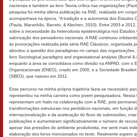
nacionais e também ao livro Teoria crítica nas organizações (Paul
pesquisa foi minha última publicação na RAE, realizada em conj
acompanhava na época, “A tradição e a autonomia dos Estudos Org
(Paula, Maranhão, Barreto, & Klechen, 2010). Entre 2003 e 2012
sobre a necessidade da heterodoxia epistemológica nos Estudos O
valorização dos pensadores nacionais. A RAE continuou orbitando 
às provocações realizada pela série RAE Clássicos, organizada p
abordou a questão dos paradigmas no campo das organizações, qu
livro Sociological paradigms and organisational analysis (Burrel &
enquanto a área se consolidava como divisão na ANPAD, com o E
Organizacionais (ENEO), criado em 2000, e a Sociedade Brasilei
(SBEO), que nasceu em 2011.
Esse percurso na minha própria trajetória fazia-se necessário 
representou na minha carreira como jovem pesquisadora. Nessa t
representam um hiato na colaboração com a RAE, pois permanec
transformações estruturais nos periódicos nacionais, em função 
internacionalização e da aceleração do fluxo de submissões, cria
publicações e aumentaram significativamente o número de recusa
apesar das pressões do ambiente produtivista, me senti mais est
elaboração dos livros mencionados no texto. Realmente espero