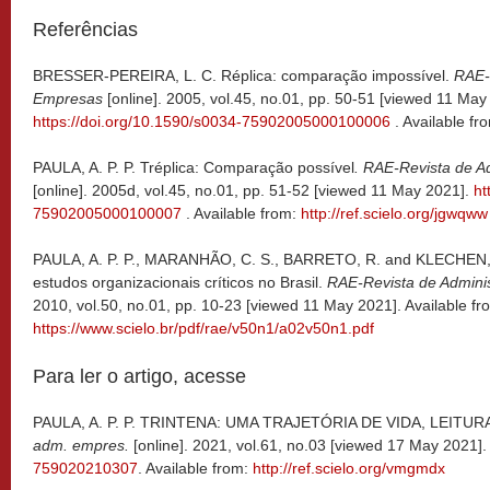
Referências
BRESSER-PEREIRA, L. C. Réplica: comparação impossível.
RAE-
Empresas
[online]. 2005, vol.45, no.01, pp. 50-51 [viewed 11 May
https://doi.org/10.1590/s0034-75902005000100006
. Available fr
PAULA, A. P. P. Tréplica: Comparação possível
. RAE-Revista de A
[online]. 2005d, vol.45, no.01, pp. 51-52 [viewed 11 May 2021].
ht
75902005000100007
. Available from:
http://ref.scielo.org/jgwqww
PAULA, A. P. P., MARANHÃO, C. S., BARRETO, R. and KLECHEN, C
estudos organizacionais críticos no Brasil.
RAE-Revista de Admini
2010, vol.50, no.01, pp. 10-23 [viewed 11 May 2021]. Available fr
https://www.scielo.br/pdf/rae/v50n1/a02v50n1.pdf
Para ler o artigo, acesse
PAULA, A. P. P.
TRINTENA: UMA TRAJETÓRIA DE VIDA, LEITURA
adm. empres.
[online]. 2021, vol.61, no.03 [viewed 17 May 2021]
759020210307
. Available from:
http://ref.scielo.org/vmgmdx