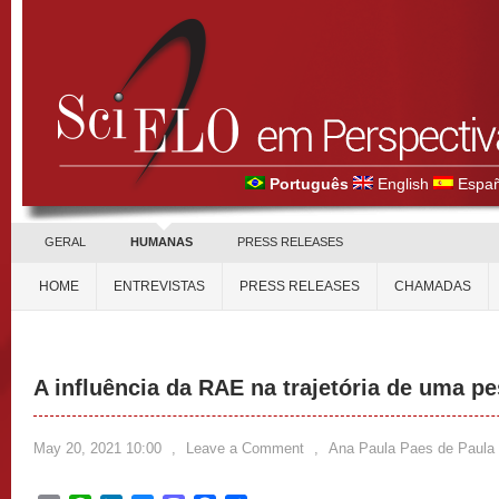
Português
English
Españ
GERAL
HUMANAS
PRESS RELEASES
HOME
ENTREVISTAS
PRESS RELEASES
CHAMADAS
A influência da RAE na trajetória de uma p
May 20, 2021 10:00
,
Leave a Comment
,
Ana Paula Paes de Paula