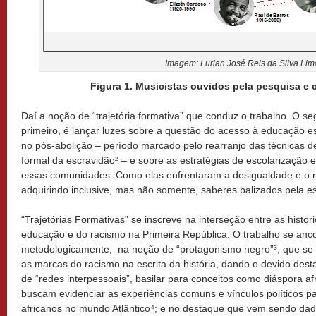
Imagem: Lurian José Reis da Silva Lim
Figura 1. Musicistas ouvidos pela pesquisa e c
Daí a noção de “trajetória formativa” que conduz o trabalho. O se
primeiro, é lançar luzes sobre a questão do acesso à educação 
no pós-abolição – período marcado pelo rearranjo das técnicas d
formal da escravidão² – e sobre as estratégias de escolarização
essas comunidades. Como elas enfrentaram a desigualdade e o r
adquirindo inclusive, mas não somente, saberes balizados pela e
“Trajetórias Formativas” se inscreve na interseção entre as histor
educação e do racismo na Primeira República. O trabalho se anco
metodologicamente, na noção de “protagonismo negro”³, que se
as marcas do racismo na escrita da história, dando o devido des
de “redes interpessoais”, basilar para conceitos como diáspora af
buscam evidenciar as experiências comuns e vínculos políticos p
africanos no mundo Atlântico⁴; e no destaque que vem sendo da