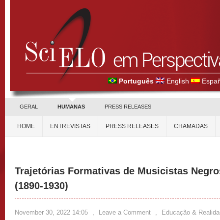
Português
English
Españ
GERAL
HUMANAS
PRESS RELEASES
HOME
ENTREVISTAS
PRESS RELEASES
CHAMADAS
Trajetórias Formativas de Musicistas Negr
(1890-1930)
November 30, 2022 14:05
,
Leave a Comment
,
Educação & Realida