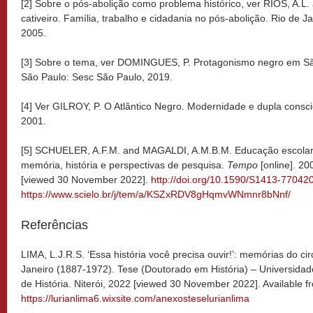
[2] Sobre o pós-abolição como problema histórico, ver RIOS, A.
cativeiro. Família, trabalho e cidadania no pós-abolição. Rio de Jan
2005.
[3] Sobre o tema, ver DOMINGUES, P. Protagonismo negro em São P
São Paulo: Sesc São Paulo, 2019.
[4] Ver GILROY, P. O Atlântico Negro. Modernidade e dupla consci
2001.
[5] SCHUELER, A.F.M. and MAGALDI, A.M.B.M. Educação escolar 
memória, história e perspectivas de pesquisa.
Tempo
[online]. 20
[viewed 30 November 2022].
http://doi.org/10.1590/S1413-7704
https://www.scielo.br/j/tem/a/KSZxRDV8gHqmvWNmnr8bNnf/
Referências
LIMA, L.J.R.S. ‘Essa história você precisa ouvir!’: memórias do ci
Janeiro (1887-1972). Tese (Doutorado em História) – Universidade
de História. Niterói, 2022 [viewed 30 November 2022]. Available f
https://lurianlima6.wixsite.com/anexosteselurianlima