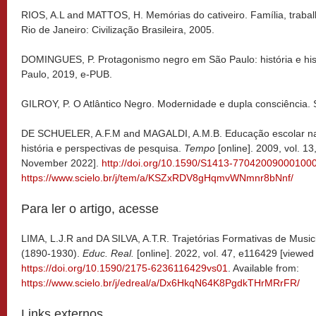
RIOS, A.L and MATTOS, H. Memórias do cativeiro. Família, trabal
Rio de Janeiro: Civilização Brasileira, 2005.
DOMINGUES, P. Protagonismo negro em São Paulo: história e hist
Paulo, 2019, e-PUB.
GILROY, P. O Atlântico Negro. Modernidade e dupla consciência. 
DE SCHUELER, A.F.M and MAGALDI, A.M.B. Educação escolar na 
história e perspectivas de pesquisa.
Tempo
[online]. 2009, vol. 13
November 2022].
http://doi.org/10.1590/S1413-77042009000100
https://www.scielo.br/j/tem/a/KSZxRDV8gHqmvWNmnr8bNnf/
Para ler o artigo, acesse
LIMA, L.J.R and DA SILVA, A.T.R. Trajetórias Formativas de Musi
(1890-1930).
Educ. Real.
[online]. 2022, vol. 47, e116429 [viewe
https://doi.org/10.1590/2175-6236116429vs01
. Available from:
https://www.scielo.br/j/edreal/a/Dx6HkqN64K8PgdkTHrMRrFR/
Links externos