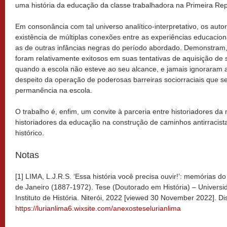
uma história da educação da classe trabalhadora na Primeira Rep
Em consonância com tal universo analítico-interpretativo, os au
existência de múltiplas conexões entre as experiências educacio
as de outras infâncias negras do período abordado. Demonstram, a
foram relativamente exitosos em suas tentativas de aquisição d
quando a escola não esteve ao seu alcance, e jamais ignoraram a
despeito da operação de poderosas barreiras sociorraciais que 
permanência na escola.
O trabalho é, enfim, um convite à parceria entre historiadores d
historiadores da educação na construção de caminhos antirracis
histórico.
Notas
[1] LIMA, L.J.R.S. ‘Essa história você precisa ouvir!’: memórias d
de Janeiro (1887-1972). Tese (Doutorado em História) – Univers
Instituto de História. Niterói, 2022 [viewed 30 November 2022]. D
https://lurianlima6.wixsite.com/anexosteselurianlima