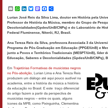
Email
WhatsApp
LinkedIn
Bluesky
Mastodon
Facebook
Share
Lurian José Reis da Silva Lima, doutor em História pela Uni
Professor de História da Música, membro do Grupo de Pesqu
Decolonialidades(Gpdes/UnB/CNPq) e do Laboratório de Hist
Federal Fluminense, Niterói, RJ, Brasil.
Ana Tereza Reis da Silva, professora Associada 3 da Universi
Programa de Pós-Graduação em Educação (PPGE/UnB) e Mes
junto a Povos e Territórios Tradicionais (MESPT/UnB), líder
Educação, Saberes e Decolonialidades (Gpdes/UnB/CNPq), Bras
Em
Trajetórias Formativas de musicistas negros
no Pós-abolição
, Lurian Lima e Ana Tereza Reis
produzem um diálogo até aqui pouco audível na
academia, entre a história da música a história
da educação no Brasil. E este traço diferencial
do artigo fazem a partir da perspectiva de
musicistas negros – entre os quais, alguns
ícones da MPB, como Pixinguinha, Clementina