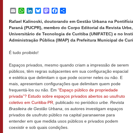
Email
WhatsApp
LinkedIn
Bluesky
Mastodon
Facebook
Share
Rafael Kalinoski, doutorando em Gestão Urbana na Pontifíci
Paraná (PUCPR), membro do Corpo Editorial da Revista Urbe,
Universitário de Tecnologia de Curitiba (UNIFATEC) e no Inst
Administração Pública (IMAP) da Prefeitura Municipal de Curiti
É tudo proibido!
Espaços privados, mesmo quando criam a impressão de serem
públicos, têm regras subjacentes em sua configuração espacial
e estética que delimitam o que pode ocorrer neles ou não. E
mais, apresentam configurações que delimitam quem pode
frequentá-los ou não. Em
“Espaço público de propriedade
privada”? Estudo sobre espaços privados abertos ao usufruto
coletivo em Curitiba-PR
, publicado no periódico
urbe. Revista
Brasileira de Gestão Urbana
, os autores investigam espaços
privados de usufruto público na capital paranaense para
entender em que medida usos públicos e privados podem
coexistir e sob quais condições.