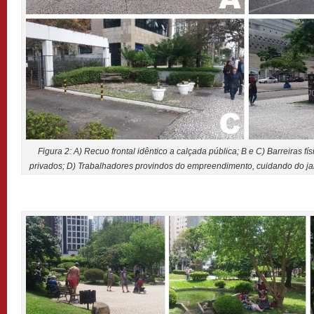
Figura 2: A) Recuo frontal idêntico a calçada pública; B e C) Barreiras 
privados; D) Trabalhadores provindos do empreendimento, cuidando do jar