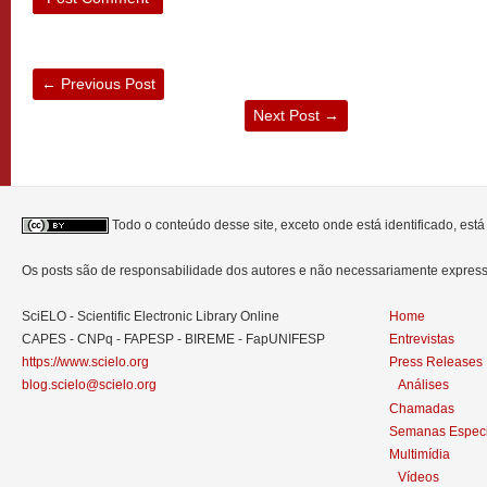
←
Previous Post
Next Post
→
Todo o conteúdo desse site, exceto onde está identificado, est
Os posts são de responsabilidade dos autores e não necessariamente expre
SciELO - Scientific Electronic Library Online
Home
CAPES - CNPq - FAPESP - BIREME - FapUNIFESP
Entrevistas
https://www.scielo.org
Press Releases
blog.scielo@scielo.org
Análises
Chamadas
Semanas Especi
Multimídia
Vídeos