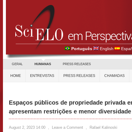
Português
English
Españ
GERAL
HUMANAS
PRESS RELEASES
HOME
ENTREVISTAS
PRESS RELEASES
CHAMADAS
Espaços públicos de propriedade privada e
apresentam restrições e menor diversidade
August 2, 2023 14:00
,
Leave a Comment
,
Rafael Kalinoski