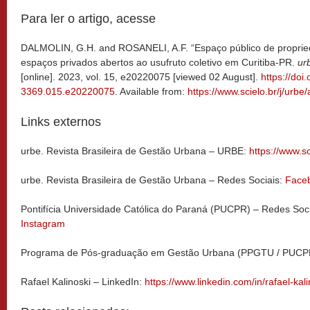
Para ler o artigo, acesse
DALMOLIN, G.H. and ROSANELI, A.F. “Espaço público de proprie
espaços privados abertos ao usufruto coletivo em Curitiba-PR.
ur
[online]. 2023, vol. 15, e20220075 [viewed 02 August].
https://doi
3369.015.e20220075
. Available from:
https://www.scielo.br/j/u
Links externos
urbe. Revista Brasileira de Gestão Urbana – URBE:
https://www.sc
urbe. Revista Brasileira de Gestão Urbana – Redes Sociais:
Face
Pontifícia Universidade Católica do Paraná (PUCPR) – Redes Soc
Instagram
Programa de Pós-graduação em Gestão Urbana (PPGTU / PUCP
Rafael Kalinoski – LinkedIn:
https://www.linkedin.com/in/rafael-kali