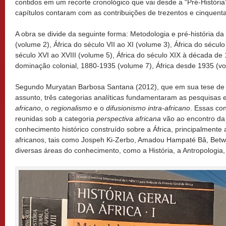
contidos em um recorte cronológico que vai desde a “Pré-História” 
capítulos contaram com as contribuições de trezentos e cinquenta
A obra se divide da seguinte forma: Metodologia e pré-história da 
(volume 2), África do século VII ao XI (volume 3), África do século
século XVI ao XVIII (volume 5), África do século XIX à década de 
dominação colonial, 1880-1935 (volume 7), África desde 1935 (vo
Segundo Muryatan Barbosa Santana (2012), que em sua tese de 
assunto, três categorias analíticas fundamentaram as pesquisas e
africano
, o
regionalismo
e o
difusionismo intra-africano
. Essas co
reunidas sob a categoria
perspectiva africana
vão ao encontro da
conhecimento histórico construído sobre a África, principalmente a 
africanos, tais como Jospeh Ki-Zerbo, Amadou Hampaté Bâ, Betwel
diversas áreas do conhecimento, como a História, a Antropologia