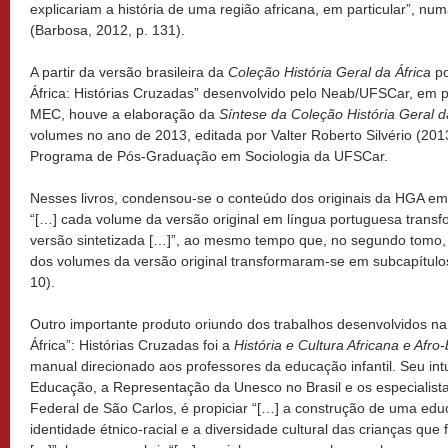
explicariam a história de uma região africana, em particular”, nu
(Barbosa, 2012, p. 131).
A partir da versão brasileira da
Coleção História Geral da África
po
África: Histórias Cruzadas” desenvolvido pelo Neab/UFSCar, e
MEC, houve a elaboração da
Síntese da Coleção História Geral d
volumes no ano de 2013, editada por Valter Roberto Silvério (20
Programa de Pós-
Graduação em Sociologia da UFSCar.
Nesses livros,
condensou-se o conteúdo dos originais da HGA em
“[…] cada volume da versão original em língua portuguesa trans
versão sintetizada […]”, ao mesmo tempo que, no segundo tomo, 
dos volumes da versão original transformaram-se em subcapítulos o
10).
Outro importante produto oriundo dos trabalhos desenvolvidos n
África”: Histórias Cruzadas foi a
História e Cultura Africana e Afro-
manual direcionado aos professores da educação infantil. Seu intu
Educação, a Representação da Unesco no Brasil e os especialist
Federal de São Carlos, é propiciar “[…] a construção de uma edu
identidade étnico-racial e a diversidade cultural das crianças que