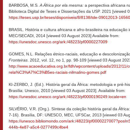
BARBOSA, M.S.
A África por ela mesma:
a perspectiva africana na 
Biblioteca Digital de Teses e Dissertações da USP. 2021 [viewed 0
https://teses.usp.br/teses/disponiveis/8/8138/tde-09012013-16560
BRASIL. História e cultura africana e afro-brasileira na educação inf
MEC/SECADI, 2014 [viewed 03 August 2023] Available from:
https://unesdoc.unesco.org/ark:/48223/pf0000227009
GOMES, N.L. Relações étnico-raciais, educação e descolonização
Fronteiras
. 2012, vol.
12, no 1, pp. 98-109 [viewed 03 August 2023
http://www.acaoeducativa.org.br/fdh/wpcontent/uploads/2012/11
rela%C3%A7%C3%B5es-raciais-nilmalino-gomes.pdf
KI-ZERBO, J. (Ed.). História geral da África: metodologia e pré-his
Brasília: Unesco, 2010 [viewed 03 August 2023]. Available from:
https://unesdoc.unesco.org/ark:/48223/pf0000190249.locale=en
SILVÉRIO, V.R. (Org.). Síntese da coleção história geral da África:
7-16). Brasília, DF: UNESCO, MEC, UFSCar, 2013 [viewed 03 Augu
https://unesco.bibliomondo.com/ark:/48223/pf0000227007?posIn
444b-4e87-a5c4-0277499c4be4