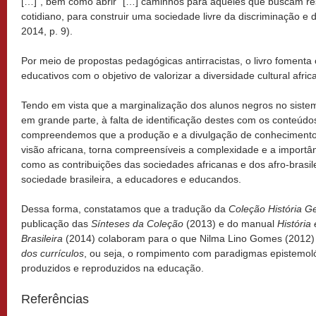
[…]”, bem como abrir “[…] caminhos para aqueles que buscam re
cotidiano, para construir uma sociedade livre da discriminação e do
2014, p. 9).
Por meio de propostas pedagógicas antirracistas, o livro fomenta
educativos com o objetivo de valorizar a diversidade cultural africa
Tendo em vista que a marginalização dos alunos negros no sistem
em grande parte, à falta de identificação destes com os conteúdos
compreendemos que a produção e a divulgação de conhecimentos c
visão africana, torna compreensíveis a complexidade e a importân
como as contribuições das sociedades africanas e dos afro-brasil
sociedade brasileira, a educadores e educandos.
Dessa forma, constatamos que a
tradução da
Coleção História Ge
publicação das
Sínteses da Coleção
(2013) e do manual
História 
Brasileira
(2014)
colaboram para o que Nilma Lino Gomes (2012
dos currículos
,
ou seja, o rompimento com paradigmas epistemológ
produzidos e reproduzidos na educação.
Referências