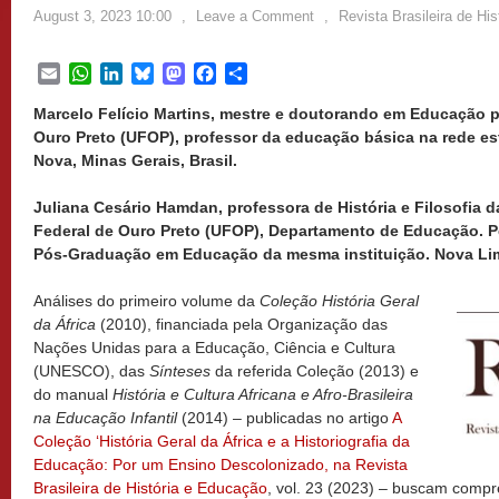
August 3, 2023 10:00
,
Leave a Comment
,
Revista Brasileira de Hi
Email
WhatsApp
LinkedIn
Bluesky
Mastodon
Facebook
Share
Marcelo Felício Martins, mestre e doutorando em Educação p
Ouro Preto (UFOP), professor da educação básica na rede es
Nova, Minas Gerais, Brasil.
Juliana Cesário Hamdan, professora de História e Filosofia
Federal de Ouro Preto (UFOP), Departamento de Educação. 
Pós-Graduação em Educação da mesma instituição. Nova Lima
Análises do primeiro volume da
Coleção História Geral
da África
(2010), financiada pela Organização das
Nações Unidas para a Educação, Ciência e Cultura
(UNESCO), das
Sínteses
da referida Coleção (2013) e
do manual
História e Cultura Africana e Afro-Brasileira
na Educação Infantil
(2014) – publicadas no artigo
A
Coleção ‘História Geral da África e a Historiografia da
Educação: Por um Ensino Descolonizado, na Revista
Brasileira de História e Educação
, vol. 23 (2023) – buscam compr