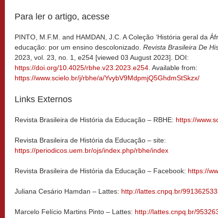
Para ler o artigo, acesse
PINTO, M.F.M. and HAMDAN, J.C. A Coleção ‘História geral da Áfric
educação: por um ensino descolonizado.
Revista Brasileira De H
2023, vol. 23, no. 1, e254 [viewed 03 August 2023]. DOI:
https://doi.org/10.4025/rbhe.v23.2023.e254
. Available from:
https://www.scielo.br/j/rbhe/a/YvybV9MdpmjQ5GhdmStSkzx/
Links Externos
Revista Brasileira de História da Educação – RBHE:
https://www.sc
Revista Brasileira de História da Educação – site:
https://periodicos.uem.br/ojs/index.php/rbhe/index
Revista Brasileira de História da Educação – Facebook:
https://
Juliana Cesário Hamdan – Lattes:
http://lattes.cnpq.br/9913625
Marcelo Felício Martins Pinto – Lattes:
http://lattes.cnpq.br/953