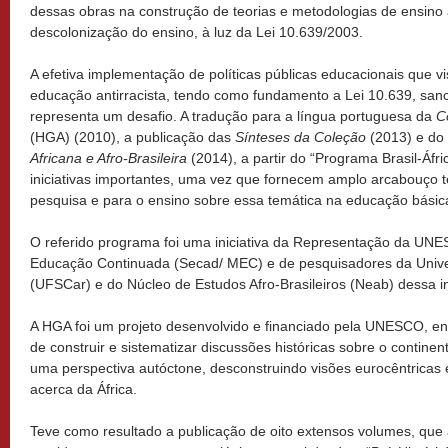
dessas obras na construção de teorias e metodologias de ensino an
descolonização do ensino, à luz da Lei 10.639/2003.
A efetiva implementação de políticas públicas educacionais que 
educação antirracista, tendo como fundamento a Lei 10.639, san
representa um desafio. A tradução para a língua portuguesa da
C
(HGA) (2010), a publicação das
Sínteses da Coleção
(2013) e do
Africana e Afro-Brasileira
(2014), a partir do “Programa Brasil-Áfri
iniciativas importantes, uma vez que fornecem amplo arcabouço t
pesquisa e para o ensino sobre essa temática na educação básic
O referido programa foi uma iniciativa da Representação da UNES
Educação Continuada (Secad/ MEC) e de pesquisadores da Unive
(UFSCar) e do Núcleo de Estudos Afro-Brasileiros (Neab) dessa in
A HGA foi um projeto desenvolvido e financiado pela UNESCO, en
de construir e sistematizar discussões históricas sobre o continent
uma perspectiva autóctone, desconstruindo visões eurocêntricas e
acerca da África.
Teve como resultado a publicação de oito extensos volumes, qu