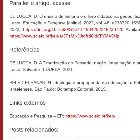
Para ler o artigo, acesse
DE LUCCA, D. O ensino de história e o livro didático na geopolít
Leste
.
Educação e Pesquisa
[online]. 2022, vol. 48, e238720, I
2022].
https://doi.org/10.1590/S1678-4634202248238720
. Availa
https://www.scielo.br/j/ep/a/3PzMjxJJtqfrdGdcTYMX9Hp
.
Referências
DE LUCCA, D. A Timorização do Passado: nação, imaginação e pr
Leste. Salvador: EDUFBA, 2021.
PELED-ELHANAN, N. Ideologia e propaganda na educação: a Pales
israelenses. São Paulo: Boitempo Editorial, 2019.
Links externos
Educação e Pesquisa – EP:
https://www.scielo.br/j/ep/
Posts relacionados: