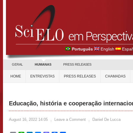
Português
English
Españ
GERAL
HUMANAS
PRESS RELEASES
HOME
ENTREVISTAS
PRESS RELEASES
CHAMADAS
Educação, história e cooperação internaci
August 16, 2022 14:05
,
Leave a Comment
,
Daniel De Lucca