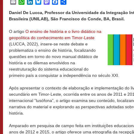
Email
WhatsApp
LinkedIn
Bluesky
Mastodon
Facebook
Share
Daniel De Lucca, Professor da Universidade da Integração In
Brasileira (UNILAB), São Francisco do Conde, BA, Brasil.
O artigo
O ensino de história e o livro didático na
geopolítica do conhecimento em Timor-Leste
(LUCCA, 2022), insere-se neste debate e
problematiza o ensino de história, focalizando
questões em torno do novo manual didático de
história e os dilemas envolvidos na
reestruturação do sistema educacional do
primeiro país a conquistar a independência no século XXI.
Após apresentar o contexto de elaboração e implementação do livr
secundário em Timor-Leste, ocorrida entre os anos de 2011 e 20
internacional “lusófona”, o artigo examina seu conteúdo, localiza
narrativa do material e explorando as perspectivas adotadas sobre
história.
Amparado em pesquisa de campo feita em instituições educacionai
anos de 2012 e 2015, o artigo oferece uma etnografia da recepçã