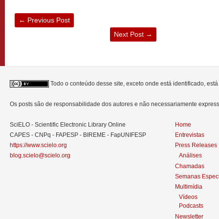
←
Previous Post
Next Post
→
Todo o conteúdo desse site, exceto onde está identificado, est
Os posts são de responsabilidade dos autores e não necessariamente expre
SciELO - Scientific Electronic Library Online
Home
CAPES - CNPq - FAPESP - BIREME - FapUNIFESP
Entrevistas
https://www.scielo.org
Press Releases
blog.scielo@scielo.org
Análises
Chamadas
Semanas Especi
Multimídia
Vídeos
Podcasts
Newsletter