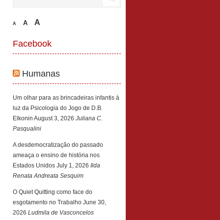
A
A
A
Facebook
Humanas
Um olhar para as brincadeiras infantis à
luz da Psicologia do Jogo de D.B.
Elkonin
August 3, 2026
Juliana C.
Pasqualini
A desdemocratização do passado
ameaça o ensino de história nos
Estados Unidos
July 1, 2026
Ilda
Renata Andreata Sesquim
O Quiet Quitting como face do
esgotamento no Trabalho
June 30,
2026
Ludmila de Vasconcelos