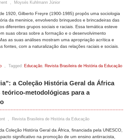
ment
,
Moysés Kuhlmann Júnior
de 1920, Gilberto Freyre (1900-1985) propôs uma sociologia
ória da meninice, envolvendo brinquedos e brincadeiras das
os diferentes grupos sociais e raciais. Essa temática esteve
em suas obras sobre a formação e o desenvolvimento
 Mas as suas análises mostram uma apropriação acrítica e
as fontes, com a naturalização das relações raciais e sociais.
o
,
Tagged:
Educação
,
Revista Brasileira de História da Educação
ia”: a Coleção História Geral da África
teórico-metodológicas para a
no
ent
,
Revista Brasileira de História da Educação
da Coleção História Geral da África, financiada pela UNESCO,
acto significativo na promoção de um ensino antirracista,