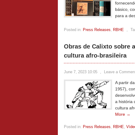
fornecend
básico, co
para a des
Posted in:
Press Releases
,
RBHE
,
Ta
Obras de Calixto sobre a
cultura afro-brasileira
June 7, 2023 10:05
,
Leave a Commen
A partir d
1957), co
desenvolv
a históri
cultura af
More →
Posted in:
Press Releases
,
RBHE
,
Víde