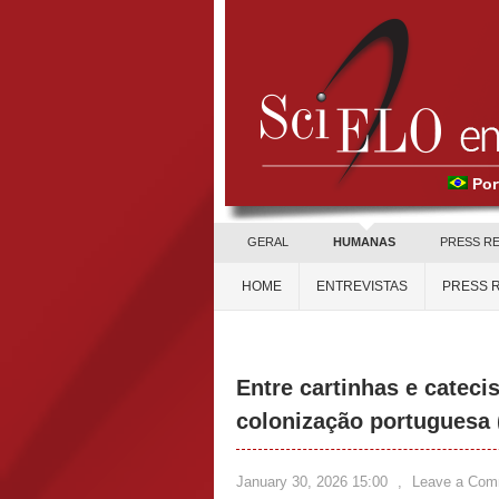
Por
GERAL
HUMANAS
PRESS R
HOME
ENTREVISTAS
PRESS 
Entre cartinhas e cateci
colonização portuguesa 
January 30, 2026 15:00
,
Leave a Com