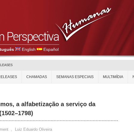
tuguês
English
Español
ELEASES
RELEASES
CHAMADAS
SEMANAS ESPECIAIS
MULTIMÍDIA
smos, a alfabetização a serviço da
(1502–1798)
ment
,
Luiz Eduardo Oliveira