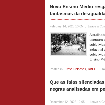
Novo Ensino Médio resg
fantasmas da desiguald
February 14, 2023 10:05
,
Leave a Co
A oralida
estrutura
subjetivid
industrial
subjetivi
Ensino Mé
Posted in:
Press Releases
,
RBHE
,
Ta
Que as falas silenciada
negras analisadas em pe
December 12, 2022 10:05
,
Leave a C