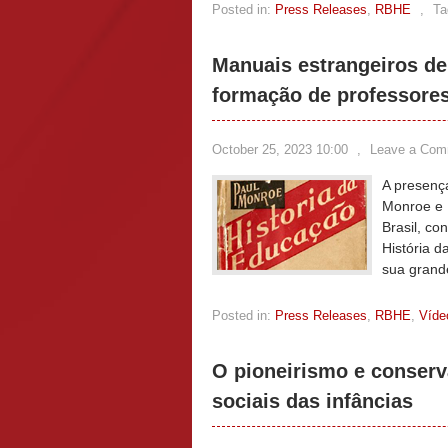
Posted in:
Press Releases
,
RBHE
,
Ta
Manuais estrangeiros de
formação de professores
October 25, 2023 10:00
,
Leave a Com
A presenç
Monroe e 
Brasil, co
História 
sua grand
Posted in:
Press Releases
,
RBHE
,
Víde
O pioneirismo e conserv
sociais das infâncias