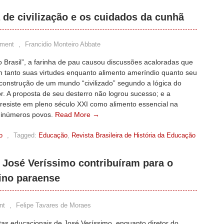
de civilização e os cuidados da cunhã
ment
,
Francidio Monteiro Abbate
 Brasil”, a farinha de pau causou discussões acaloradas que
 tanto suas virtudes enquanto alimento ameríndio quanto seu
construção de um mundo “civilizado” segundo a lógica do
r. A proposta de seu desterro não logrou sucesso; e a
resiste em pleno século XXI como alimento essencial na
e inúmeros povos.
Read More →
o
,
Tagged:
Educação
,
Revista Brasileira de História da Educação
 José Veríssimo contribuíram para o
ino paraense
nt
,
Felipe Tavares de Moraes
tas educacionais de José Veríssimo, enquanto diretor do