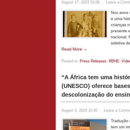
August 17, 2023 10:00
,
Leave a Com
Nos anos 
e uma hist
crianças n
presente 
nacional.
seletiva d
Read More →
Posted in:
Press Releases
,
RBHE
,
Víde
“A África tem uma histór
(UNESCO) oferece bases 
descolonização do ensi
August 3, 2023 10:00
,
Leave a Comm
Tradução 
tem um imp