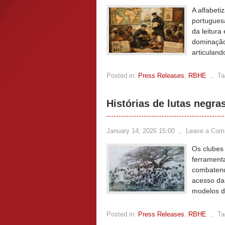
A alfabeti
portugues
da leitur
dominação 
articuland
Posted in:
Press Releases
,
RBHE
,
Ta
Histórias de lutas negra
January 14, 2026 15:00
,
Leave a Com
Os clubes 
ferrament
combatend
acesso da
modelos de
Posted in:
Press Releases
,
RBHE
,
Ta