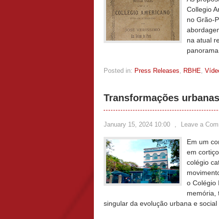
Collegio 
no Grão-P
abordagem
na atual 
panorama 
Posted in:
Press Releases
,
RBHE
,
Víde
Transformações urbanas
January 15, 2024 10:00
,
Leave a Com
Em um con
em cortiç
colégio c
movimento
o Colégio
memória, t
singular da evolução urbana e social