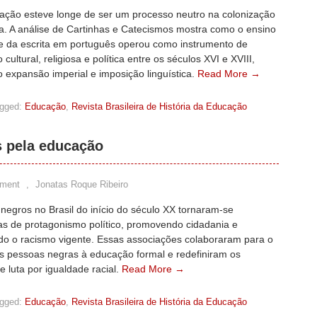
zação esteve longe de ser um processo neutro na colonização
a. A análise de Cartinhas e Catecismos mostra como o ensino
a e da escrita em português operou como instrumento de
cultural, religiosa e política entre os séculos XVI e XVIII,
o expansão imperial e imposição linguística.
Read More →
gged:
Educação
,
Revista Brasileira de História da Educação
s pela educação
ment
,
Jonatas Roque Ribeiro
negros no Brasil do início do século XX tornaram-se
as de protagonismo político, promovendo cidadania e
o o racismo vigente. Essas associações colaboraram para o
s pessoas negras à educação formal e redefiniram os
 luta por igualdade racial.
Read More →
gged:
Educação
,
Revista Brasileira de História da Educação