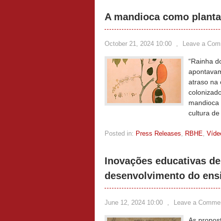
A mandioca como planta 
October 21, 2024 10:00
,
Leave a Com
“Rainha do
apontavam
atraso na 
colonizado
mandioca 
cultura d
Posted in:
Press Releases
,
RBHE
,
Víde
Inovações educativas de
desenvolvimento do ens
June 12, 2024 10:00
,
Leave a Comme
As propos