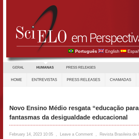
Português
English
Españ
GERAL
HUMANAS
PRESS RELEASES
HOME
ENTREVISTAS
PRESS RELEASES
CHAMADAS
Novo Ensino Médio resgata “educação para
fantasmas da desigualdade educacional
February 14, 2023 10:05
,
Leave a Comment
,
Revista Brasileira de