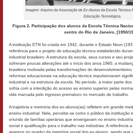
Imagem: Arquivo da Associação de Ex-Alunos da Escola Técnica N
Educação Tecnológica.
Figura 2. Participação dos alunos da Escola Técnica Nacion
centro do Rio de Janeiro, [1950/19
A instituição ETN foi criada em 1942, durante o Estado Novo (19
referência para o projeto de educação técnica estabelecido dura
industrial brasileiro. A estrutura da escola, seus cursos e seu proj
sofreram poucas alterações até o início dos anos 1960; a mudanç
brasileira motivada pelas transformações do desenvolvimentismo
reformas educacionais na educação técnica impulsionaram signifi
industrial e na estrutura da escola. No período, a maior parte do
sofria com a interdição do acesso ao ensino superior pelas normas 
vida marcada pelo ingresso prematuro no mercado de trabalho.
A trajetória e memória dos ex-alunos(as) refletem em grande med
ensino industrial. Nela, percebe-se como o público da instituição
oriundo de famílias operárias que enxergavam no ensino industr
social e qualificação para o trabalho nas indústrias. A referência 
aparece no quadro da memória social dos ex-alunos, sendo que a