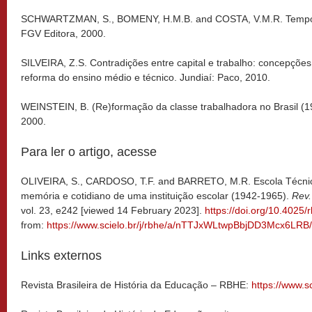
SCHWARTZMAN, S., BOMENY, H.M.B. and COSTA, V.M.R. Tempos
FGV Editora, 2000.
SILVEIRA, Z.S. Contradições entre capital e trabalho: concepçõe
reforma do ensino médio e técnico. Jundiaí: Paco, 2010.
WEINSTEIN, B. (Re)formação da classe trabalhadora no Brasil (1
2000.
Para ler o artigo, acesse
OLIVEIRA, S., CARDOSO, T.F. and BARRETO, M.R. Escola Técnica 
memória e cotidiano de uma instituição escolar (1942-1965).
Rev.
vol. 23, e242 [viewed 14 February 2023].
https://doi.org/10.4025
from:
https://www.scielo.br/j/rbhe/a/nTTJxWLtwpBbjDD3Mcx6LRB/
Links externos
Revista Brasileira de História da Educação – RBHE:
https://www.sc