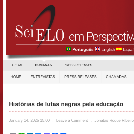
Português
English
Españ
GERAL
HUMANAS
PRESS RELEASES
HOME
ENTREVISTAS
PRESS RELEASES
CHAMADAS
Histórias de lutas negras pela educação
January 14, 2026 15:00
,
Leave a Comment
,
Jonatas Roque Ribeiro