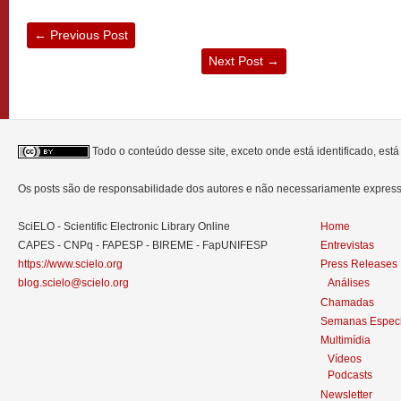
←
Previous Post
Next Post
→
Todo o conteúdo desse site, exceto onde está identificado, est
Os posts são de responsabilidade dos autores e não necessariamente expre
SciELO - Scientific Electronic Library Online
Home
CAPES - CNPq - FAPESP - BIREME - FapUNIFESP
Entrevistas
https://www.scielo.org
Press Releases
blog.scielo@scielo.org
Análises
Chamadas
Semanas Especi
Multimídia
Vídeos
Podcasts
Newsletter