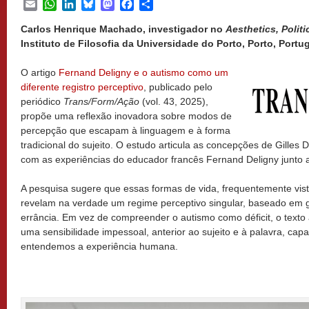
Email
WhatsApp
LinkedIn
Bluesky
Mastodon
Facebook
Share
Carlos Henrique Machado, investigador no
Aesthetics, Poli
Instituto de Filosofia da Universidade do Porto, Porto, Portug
O artigo
Fernand Deligny e o autismo como um
diferente registro perceptivo
, publicado pelo
periódico
Trans/Form/Ação
(vol. 43, 2025),
propõe uma reflexão inovadora sobre modos de
percepção que escapam à linguagem e à forma
tradicional do sujeito. O estudo articula as concepções de Gilles
com as experiências do educador francês Fernand Deligny junto a 
A pesquisa sugere que essas formas de vida, frequentemente vis
revelam na verdade um regime perceptivo singular, baseado em ge
errância. Em vez de compreender o autismo como déficit, o texto 
uma sensibilidade impessoal, anterior ao sujeito e à palavra, ca
entendemos a experiência humana.