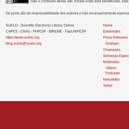
Todo o conteúdo desse site, exceto onde está identificado, est
Os posts são de responsabilidade dos autores e não necessariamente expre
SciELO - Scientific Electronic Library Online
Home
CAPES - CNPq - FAPESP - BIREME - FapUNIFESP
Entrevistas
https://www.scielo.org
Press Releases
blog.scielo@scielo.org
Análises
Chamadas
Semanas Especi
Multimídia
Vídeos
Podcasts
Newsletter
Sobre