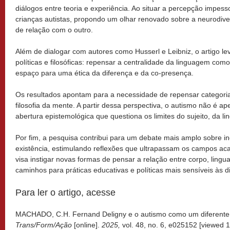
diálogos entre teoria e experiência. Ao situar a percepção impess
crianças autistas, propondo um olhar renovado sobre a neurodiver
de relação com o outro.
Além de dialogar com autores como Husserl e Leibniz, o artigo lev
políticas e filosóficas: repensar a centralidade da linguagem como
espaço para uma ética da diferença e da co-presença.
Os resultados apontam para a necessidade de repensar categorias
filosofia da mente. A partir dessa perspectiva, o autismo não é a
abertura epistemológica que questiona os limites do sujeito, da 
Por fim, a pesquisa contribui para um debate mais amplo sobre i
existência, estimulando reflexões que ultrapassam os campos aca
visa instigar novas formas de pensar a relação entre corpo, lin
caminhos para práticas educativas e políticas mais sensíveis às d
Para ler o artigo, acesse
MACHADO, C.H. Fernand Deligny e o autismo como um diferente r
Trans/Form/Ação
[online].
2025,
vol. 48, no. 6, e025152 [viewed