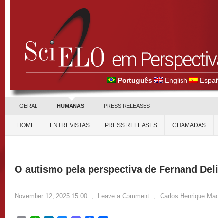
Português
English
Españ
GERAL
HUMANAS
PRESS RELEASES
HOME
ENTREVISTAS
PRESS RELEASES
CHAMADAS
O autismo pela perspectiva de Fernand Del
November 12, 2025 15:00
,
Leave a Comment
,
Carlos Henrique Ma