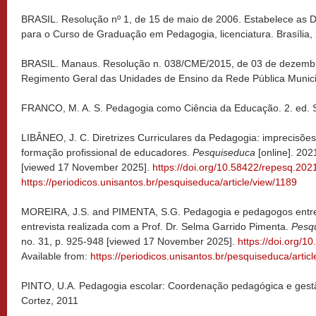
BRASIL. Resolução nº 1, de 15 de maio de 2006. Estabelece as Di
para o Curso de Graduação em Pedagogia, licenciatura. Brasília,
BRASIL. Manaus. Resolução n. 038/CME/2015, de 03 de dezembr
Regimento Geral das Unidades de Ensino da Rede Pública Munic
FRANCO, M. A. S. Pedagogia como Ciência da Educação. 2. ed. S
LIBÂNEO, J. C. Diretrizes Curriculares da Pedagogia: imprecisões
formação profissional de educadores.
Pesquiseduca
[online]. 202
[viewed 17 November 2025].
https://doi.org/10.58422/repesq.202
https://periodicos.unisantos.br/pesquiseduca/article/view/1189
MOREIRA, J.S. and PIMENTA, S.G. Pedagogia e pedagogos entre i
entrevista realizada com a Prof. Dr. Selma Garrido Pimenta.
Pesq
no. 31, p. 925-948 [viewed 17 November 2025].
https://doi.org/
Available from:
https://periodicos.unisantos.br/pesquiseduca/artic
PINTO, U.A. Pedagogia escolar: Coordenação pedagógica e gestã
Cortez, 2011