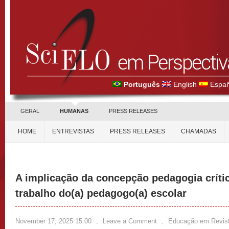
Português
English
Españ
GERAL
HUMANAS
PRESS RELEASES
HOME
ENTREVISTAS
PRESS RELEASES
CHAMADAS
A implicação da concepção pedagogia crític
trabalho do(a) pedagogo(a) escolar
November 17, 2025 15:00
,
Leave a Comment
,
Educação em Revis