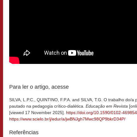
Para ler o artigo, acesse
SILVA, L.P.C., QUINTINO, F.P.A. and SILVA, T.G. O trabalho do/a
pautado na pedagogia crítico-dialética.
Educação em Revista
[onl
[viewed 17 November 2025].
https://doi.org/10.1590/0102-46985
https://www.scielo.br/j/edur/a/jwBNJgh7Mwc98QP9bkrD34P/
Referências