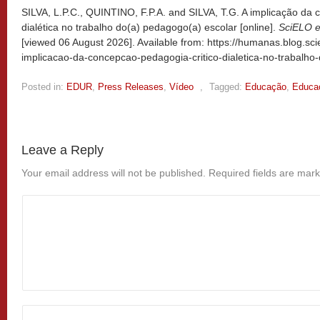
SILVA, L.P.C., QUINTINO, F.P.A. and SILVA, T.G. A implicação da 
dialética no trabalho do(a) pedagogo(a) escolar [online].
SciELO 
[viewed
06 August 2026]. Available from: https://humanas.blog.sci
implicacao-da-concepcao-pedagogia-critico-dialetica-no-trabalh
Posted in:
EDUR
,
Press Releases
,
Vídeo
,
Tagged:
Educação
,
Educa
Leave a Reply
Your email address will not be published.
Required fields are mar