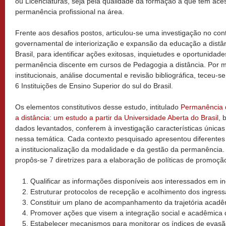
ou Licenciaturas, seja pela qualidade da formação a que têm aces
permanência profissional na área.
Frente aos desafios postos, articulou-se uma investigação no cont
governamental de interiorização e expansão da educação a distân
Brasil, para identificar ações exitosas, inquietudes e oportunidad
permanência discente em cursos de Pedagogia a distância. Por m
institucionais, análise documental e revisão bibliográfica, teceu-s
6 Instituições de Ensino Superior do sul do Brasil.
Os elementos constitutivos desse estudo, intitulado
Permanência 
a distância: um estudo a partir da Universidade Aberta do Brasil
, 
dados levantados, conferem à investigação características únicas 
nessa temática. Cada contexto pesquisado apresentou diferente
a institucionalização da modalidade e da gestão da permanência.
propôs-se 7 diretrizes para a elaboração de políticas de promoç
Qualificar as informações disponíveis aos interessados em i
Estruturar protocolos de recepção e acolhimento dos ingres
Constituir um plano de acompanhamento da trajetória acadê
Promover ações que visem a integração social e acadêmica 
Estabelecer mecanismos para monitorar os índices de evasã