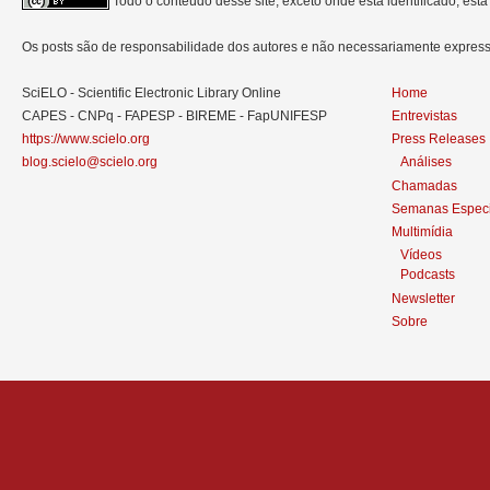
Todo o conteúdo desse site, exceto onde está identificado, est
Os posts são de responsabilidade dos autores e não necessariamente expre
SciELO - Scientific Electronic Library Online
Home
CAPES - CNPq - FAPESP - BIREME - FapUNIFESP
Entrevistas
https://www.scielo.org
Press Releases
blog.scielo@scielo.org
Análises
Chamadas
Semanas Especi
Multimídia
Vídeos
Podcasts
Newsletter
Sobre