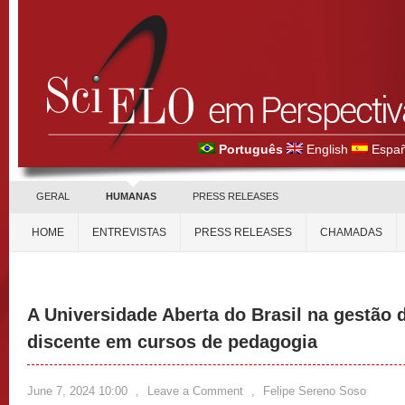
Português
English
Españ
GERAL
HUMANAS
PRESS RELEASES
HOME
ENTREVISTAS
PRESS RELEASES
CHAMADAS
A Universidade Aberta do Brasil na gestão
discente em cursos de pedagogia
June 7, 2024 10:00
,
Leave a Comment
,
Felipe Sereno Soso