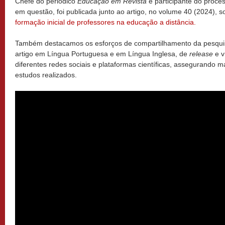
Chefe do periódico
Educação em Revista
e participante do proce
em questão, foi publicada junto ao artigo, no volume 40 (2024), so
formação inicial de professores na educação a distância.
Também destacamos os esforços de compartilhamento da pesquis
artigo em Língua Portuguesa e em Língua Inglesa, de
release
e v
diferentes redes sociais e plataformas científicas, assegurando ma
estudos realizados.