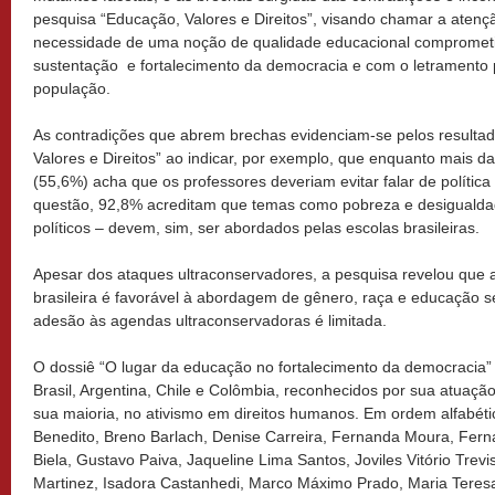
pesquisa “Educação, Valores e Direitos”, visando chamar a atenç
necessidade de uma noção de qualidade educacional compromet
sustentação e fortalecimento da democracia e com o letramento 
população.
As contradições que abrem brechas evidenciam-se pelos resulta
Valores e Direitos” ao indicar, por exemplo, que enquanto mais d
(55,6%) acha que os professores deveriam evitar falar de política
questão, 92,8% acreditam que temas como pobreza e desigualda
políticos – devem, sim, ser abordados pelas escolas brasileiras.
Apesar dos ataques ultraconservadores, a pesquisa revelou que 
brasileira é favorável à abordagem de gênero, raça e educação s
adesão às agendas ultraconservadoras é limitada.
O dossiê “O lugar da educação no fortalecimento da democracia”
Brasil, Argentina, Chile e Colômbia, reconhecidos por sua atuaç
sua maioria, no ativismo em direitos humanos. Em ordem alfabétic
Benedito, Breno Barlach, Denise Carreira, Fernanda Moura, Fern
Biela, Gustavo Paiva, Jaqueline Lima Santos, Joviles Vitório Trev
Martinez, Isadora Castanhedi, Marco Máximo Prado, Maria Teresa