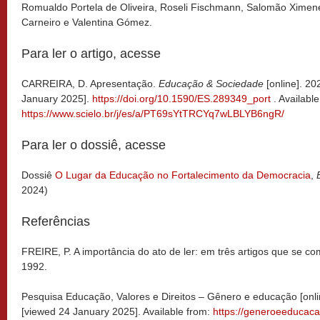
Romualdo Portela de Oliveira, Roseli Fischmann, Salomão Ximene
Carneiro e Valentina Gómez.
Para ler o artigo, acesse
CARREIRA, D. Apresentação.
Educação & Sociedade
[online]. 20
January 2025].
https://doi.org/10.1590/ES.289349_port
. Available
https://www.scielo.br/j/es/a/PT69sYtTRCYq7wLBLYB6ngR/
Para ler o dossiê, acesse
Dossiê
O Lugar da Educação no Fortalecimento da Democracia
,
2024)
Referências
FREIRE, P. A importância do ato de ler: em três artigos que se c
1992.
Pesquisa Educação, Valores e Direitos – Gênero e educação [onl
[viewed 24 January 2025]. Available from:
https://generoeeducac