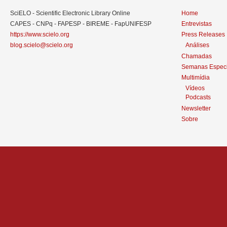
SciELO - Scientific Electronic Library Online
Home
CAPES - CNPq - FAPESP - BIREME - FapUNIFESP
Entrevistas
https://www.scielo.org
Press Releases
blog.scielo@scielo.org
Análises
Chamadas
Semanas Especi
Multimídia
Vídeos
Podcasts
Newsletter
Sobre