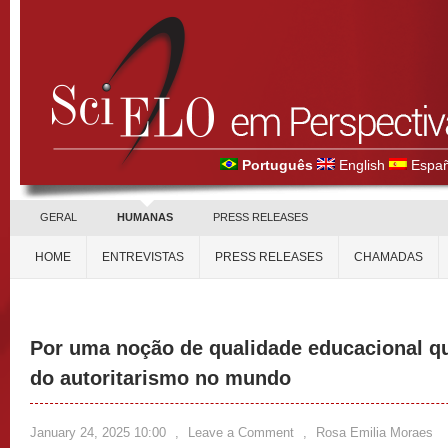
Português
English
Españ
GERAL
HUMANAS
PRESS RELEASES
HOME
ENTREVISTAS
PRESS RELEASES
CHAMADAS
Por uma noção de qualidade educacional qu
do autoritarismo no mundo
January 24, 2025 10:00
,
Leave a Comment
,
Rosa Emilia Moraes