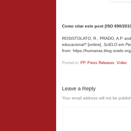
Como citar este post [ISO 690/2010
ROSISTOLATO, R., PRADO, A.P. and 
educacional? [online].
SciELO em Pe
from: https://humanas.blog.scielo.or
Posted in:
PP
,
Press Releases
,
Vídeo
Leave a Reply
Your email address will not be publis