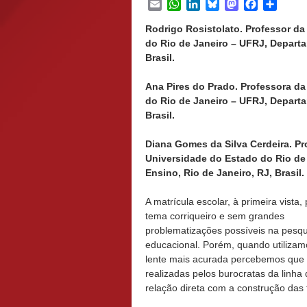
Email
WhatsApp
LinkedIn
Bluesky
Mastodon
Facebook
Share
Rodrigo Rosistolato. Professor d
do Rio de Janeiro – UFRJ, Depart
Brasil.
Ana Pires do Prado. Professora d
do Rio de Janeiro – UFRJ, Depart
Brasil.
Diana Gomes da Silva Cerdeira. P
Universidade do Estado do Rio de
Ensino, Rio de Janeiro, RJ, Brasil.
A matrícula escolar, à primeira vista
tema corriqueiro e sem grandes
problematizações possíveis na pesqu
educacional. Porém, quando utiliza
lente mais acurada percebemos que
realizadas pelos burocratas da linha
relação direta com a construção das 