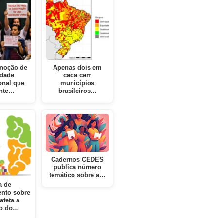
noção de
Apenas dois em
idade
cada cem
onal que
municípios
ente…
brasileiros…
Cadernos CEDES
publica número
temático sobre a…
a de
nto sobre
afeta a
ão do…