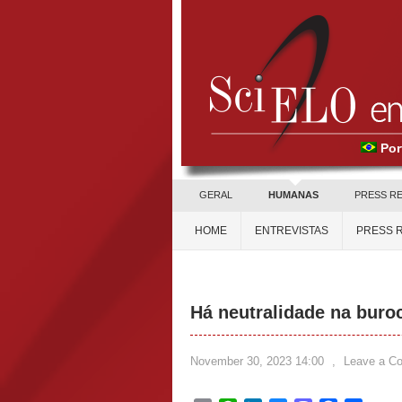
Por
GERAL
HUMANAS
PRESS R
HOME
ENTREVISTAS
PRESS 
Há neutralidade na buro
November 30, 2023 14:00
,
Leave a C