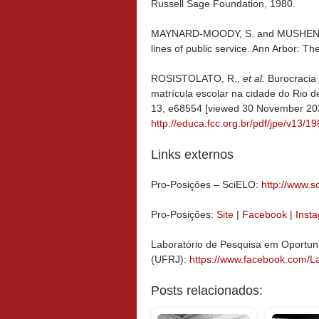
Russell Sage Foundation, 1980.
MAYNARD-MOODY, S. and MUSHENO, M.
lines of public service. Ann Arbor: Th
ROSISTOLATO, R.,
et al.
Burocracia
matrícula escolar na cidade do Rio d
13, e68554 [viewed 30 November 20
http://educa.fcc.org.br/pdf/jpe/v13/
Links externos
Pro-Posições – SciELO:
http://www.sc
Pro-Posições:
Site
|
Facebook
|
Inst
Laboratório de Pesquisa em Oportuni
(UFRJ)
:
https://www.facebook.com/
Posts relacionados: