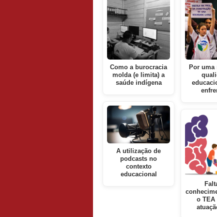
Como a burocracia
Por uma 
molda (e limita) a
qual
saúde indígena
educaci
enfr
A utilização de
podcasts no
contexto
educacional
Falt
conhecime
o TEA 
atuaç