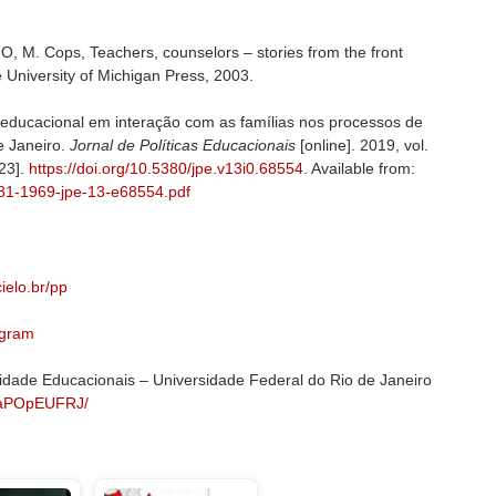
 Cops, Teachers, counselors – stories from the front
e University of Michigan Press, 2003.
 educacional em interação com as famílias nos processos de
e Janeiro.
Jornal de Políticas Educacionais
[online]. 2019, vol.
23].
https://doi.org/10.5380/jpe.v13i0.68554
. Available from:
1981-1969-jpe-13-e68554.pdf
ielo.br/pp
agram
dade Educacionais – Universidade Federal do Rio de Janeiro
LaPOpEUFRJ/