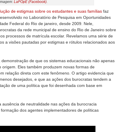
Imagem:
LaPOpE (Facebook)
.
dução de estigmas sobre os estudantes e suas famílias
faz
esenvolvido no Laboratório de Pesquisa em Oportunidades
ade Federal do Rio de janeiro, desde 2009. Nele,
ocratas da rede municipal de ensino do Rio de Janeiro sobre
dos processos de matrícula escolar. Revelamos uma série de
os a visões pautadas por estigmas e rótulos relacionados aos
é a demonstração de que os sistemas educacionais não apenas
de origem. Eles também produzem novas formas de
êm relação direta com este fenômeno. O artigo evidencia que
e menos desejados, e que as ações dos burocratas tendem a
ntação de uma política que foi desenhada com base em
 ausência de neutralidade nas ações da burocracia
a formação dos agentes implementadores de políticas