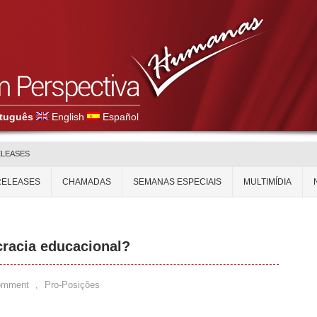
tuguês
English
Español
ELEASES
RELEASES
CHAMADAS
SEMANAS ESPECIAIS
MULTIMÍDIA
cracia educacional?
omment
,
Pro-Posições