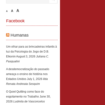
A
A
A
Facebook
Humanas
Um olhar para as brincadeiras infantis à
luz da Psicologia do Jogo de D.B.
Elkonin
August 3, 2026
Juliana C.
Pasqualini
A desdemocratização do passado
ameaça o ensino de história nos
Estados Unidos
July 1, 2026
Ilda
Renata Andreata Sesquim
O Quiet Quitting como face do
esgotamento no Trabalho
June 30,
2026
Ludmila de Vasconcelos