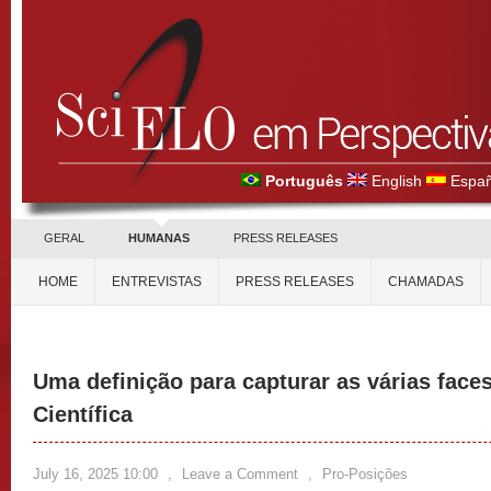
Português
English
Españ
GERAL
HUMANAS
PRESS RELEASES
HOME
ENTREVISTAS
PRESS RELEASES
CHAMADAS
Uma definição para capturar as várias face
Científica
July 16, 2025 10:00
,
Leave a Comment
,
Pro-Posições