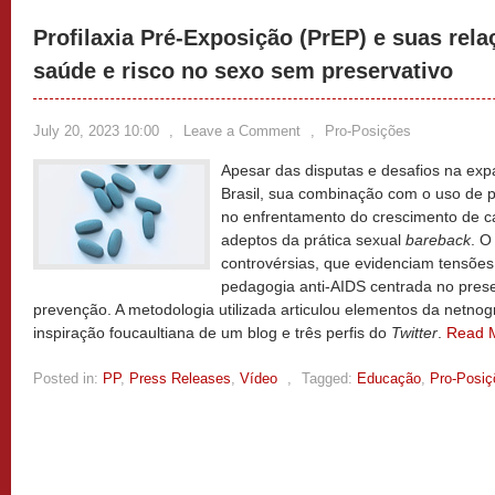
Profilaxia Pré-Exposição (PrEP) e suas rel
saúde e risco no sexo sem preservativo
July 20, 2023 10:00
,
Leave a Comment
,
Pro-Posições
Apesar das disputas e desafios na ex
Brasil, sua combinação com o uso de p
no enfrentamento do crescimento de ca
adeptos da prática sexual
bareback
. O
controvérsias, que evidenciam tensõe
pedagogia anti-AIDS centrada no pres
prevenção. A metodologia utilizada articulou elementos da netnogr
inspiração foucaultiana de um blog e três perfis do
Twitter
.
Read 
Posted in:
PP
,
Press Releases
,
Vídeo
,
Tagged:
Educação
,
Pro-Posiç