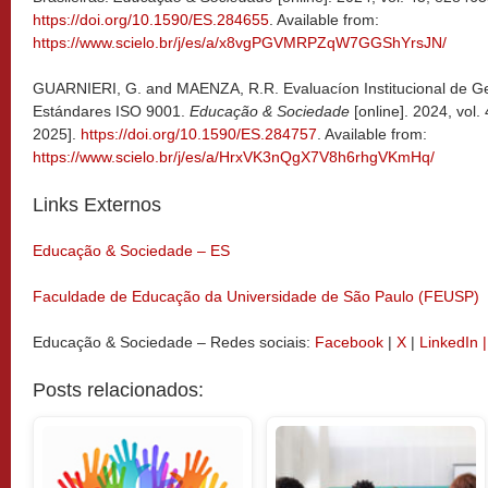
https://doi.org/10.1590/ES.284655
. Available from:
https://www.scielo.br/j/es/a/x8vgPGVMRPZqW7GGShYrsJN/
GUARNIERI, G. and MAENZA, R.R. Evaluacíon Institucional de Ge
Estándares ISO 9001.
Educação & Sociedade
[online]. 2024, vol
2025].
https://doi.org/10.1590/ES.284757
. Available from:
https://www.scielo.br/j/es/a/HrxVK3nQgX7V8h6rhgVKmHq/
Links Externos
Educação & Sociedade – ES
Faculdade de Educação da Universidade de São Paulo (FEUSP)
Educação & Sociedade – Redes sociais:
Facebook
|
X
|
LinkedIn 
Posts relacionados: