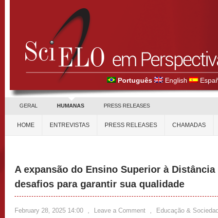
Português
English
Españ
GERAL
HUMANAS
PRESS RELEASES
HOME
ENTREVISTAS
PRESS RELEASES
CHAMADAS
A expansão do Ensino Superior à Distância 
desafios para garantir sua qualidade
February 28, 2025 14:00
,
Leave a Comment
,
Educação & Socieda