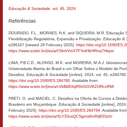
Educação & Sociedade.
vol. 45, 2024
Referências
DOURADO, F.L., MORAES, N.K. and SIQUEIRA, M.R. Educação Supe
Flexibilização Regulatória, Expansão e Privatização.
Educação & 
e286167 [viewed 28 February 2025].
https://doi.org/10.1590/ES.
https://www.scielo.br/j/es/a/CNnhVmX7FVstHbHRnq7Hkps/
LIMA, P.B.C.D., ALONSO, M.K. and MOREIRA, M.A.J. Idiossincras
Universidade Aberta do Brasil e um Olhar Sobre o Modelo de Por
Desafios.
Educação & Sociedade
[online]. 2024, vol. 45, e28478
https://doi.org/10.1590/ES.284780
. Available from:
https://www.scielo.br/j/es/a/cVbBd5XqR5hGGVKZfJRczRM/
PRETI, O. and MACIEL, C. Desafios na Oferta de Cursos a Dist
Brasileiro em Moçambique.
Educação & Sociedade
[online]. 2024
February 2025].
https://doi.org/10.1590/ES.284784
. Available fro
https://www.scielo.br/j/es/a/XLY3SvsQCSgms8mfHj8SSzh/