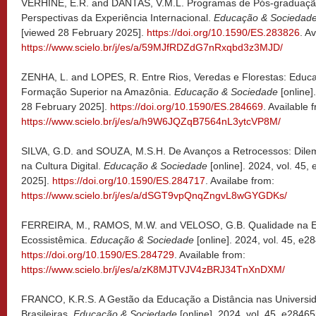
VERHINE, E.R. and DANTAS, V.M.L. Programas de Pós-graduação
Perspectivas da Experiência Internacional.
Educação & Sociedad
[viewed 28 February 2025].
https://doi.org/10.1590/ES.283826
. A
https://www.scielo.br/j/es/a/59MJfRDZdG7nRxqbd3z3MJD/
ZENHA, L. and LOPES, R. Entre Rios, Veredas e Florestas: Educa
Formação Superior na Amazônia.
Educação & Sociedade
[online
28 February 2025].
https://doi.org/10.1590/ES.284669
. Available 
https://www.scielo.br/j/es/a/h9W6JQZqB7564nL3ytcVP8M/
SILVA, G.D. and SOUZA, M.S.H. De Avanços a Retrocessos: Dile
na Cultura Digital.
Educação & Sociedade
[online]. 2024, vol. 45
2025].
https://doi.org/10.1590/ES.284717
. Availabe from:
https://www.scielo.br/j/es/a/dSGT9vpQnqZngvL8wGYGDKs/
FERREIRA, M., RAMOS, M.W. and VELOSO, G.B. Qualidade na E
Ecossistêmica.
Educação & Sociedade
[online]. 2024, vol. 45, e
https://doi.org/10.1590/ES.284729
. Available from:
https://www.scielo.br/j/es/a/zK8MJTVJV4zBRJ34TnXnDXM/
FRANCO, K.R.S. A Gestão da Educação a Distância nas Universid
Brasileiras.
Educação & Sociedade
[online]. 2024, vol. 45, e2846