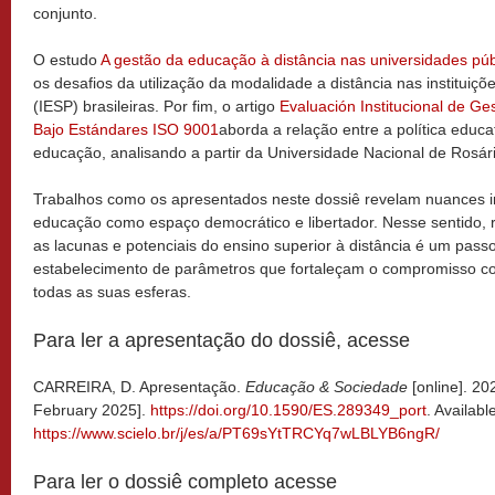
conjunto.
O estudo
A gestão da educação à distância nas universidades públ
os desafios da utilização da modalidade a distância nas instituiçõ
(IESP) brasileiras. Por fim, o artigo
Evaluación Institucional de G
Bajo Estándares ISO 9001
aborda a relação entre a política educ
educação, analisando a partir da Universidade Nacional de Rosári
Trabalhos como os apresentados neste dossiê revelam nuances i
educação como espaço democrático e libertador. Nesse sentido, re
as lacunas e potenciais do ensino superior à distância é um pass
estabelecimento de parâmetros que fortaleçam o compromisso c
todas as suas esferas.
Para ler a apresentação do dossiê, acesse
CARREIRA, D. Apresentação.
Educação & Sociedade
[online]. 20
February 2025].
https://doi.org/10.1590/ES.289349_port
. Availabl
https://www.scielo.br/j/es/a/PT69sYtTRCYq7wLBLYB6ngR/
Para ler o dossiê completo acesse