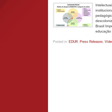
Intelectua
institucion
pedagógico
descoloniz
Brasil Im
educação a
Posted in:
EDUR
,
Press Releases
,
Víde