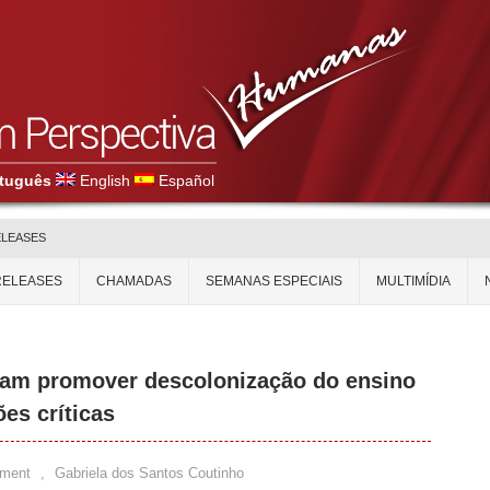
tuguês
English
Español
ELEASES
RELEASES
CHAMADAS
SEMANAS ESPECIAIS
MULTIMÍDIA
scam promover descolonização do ensino
es críticas
ment
,
Gabriela dos Santos Coutinho