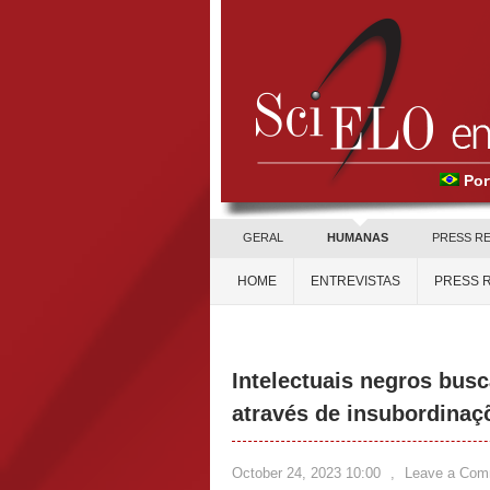
Por
GERAL
HUMANAS
PRESS R
HOME
ENTREVISTAS
PRESS 
Intelectuais negros bu
através de insubordinaçõ
October 24, 2023 10:00
,
Leave a Com