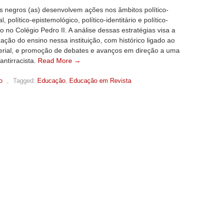
is negros (as) desenvolvem ações nos âmbitos político-
al, político-epistemológico, político-identitário e político-
 no Colégio Pedro II. A análise dessas estratégias visa a
ação do ensino nessa instituição, com histórico ligado ao
perial, e promoção de debates e avanços em direção a uma
ntirracista.
Read More →
o
,
Tagged:
Educação
,
Educação em Revista