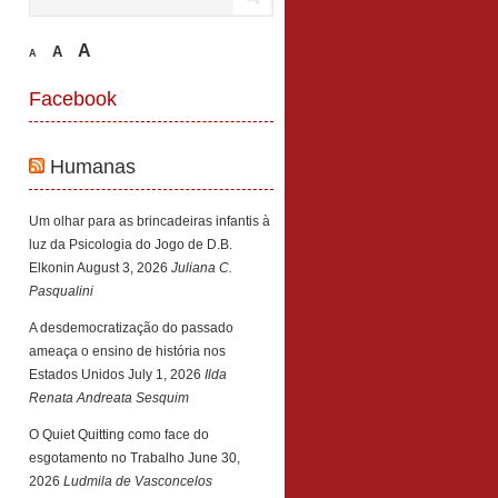
A
A
A
Facebook
Humanas
Um olhar para as brincadeiras infantis à
luz da Psicologia do Jogo de D.B.
Elkonin
August 3, 2026
Juliana C.
Pasqualini
A desdemocratização do passado
ameaça o ensino de história nos
Estados Unidos
July 1, 2026
Ilda
Renata Andreata Sesquim
O Quiet Quitting como face do
esgotamento no Trabalho
June 30,
2026
Ludmila de Vasconcelos