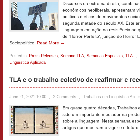
Discursos da extrema direita, combinad
econômicos neoliberais, apresentam vi
políticos e éticos de movimentos sociais
segunda metade do século XX. Este art
linguagem em ação na resistência ao 
de ‘Horror Perfeito’, junção do Horror
Sociopolítico.
Read More →
Posted in:
Press Releases
,
Semana TLA
,
Semanas Especiais
,
TLA
,
Linguística Aplicada
TLA e o trabalho coletivo de reafirmar e ree
June 21, 2021 10:00
,
2 Comments
,
Trabalhos em Linguística Aplic
Em quase quatro décadas, Trabalhos e
sido um importante mediador na produ
sobre a linguagem. Nesta semana espec
artigos que mostram o vigor e o futur