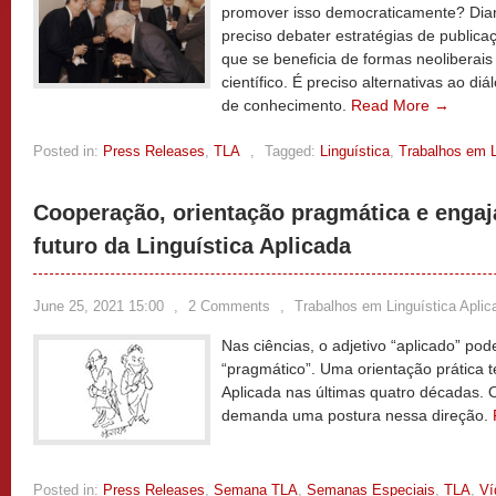
promover isso democraticamente? Diant
preciso debater estratégias de publicaç
que se beneficia de formas neoliberais
científico. É preciso alternativas ao di
de conhecimento.
Read More →
Posted in:
Press Releases
,
TLA
,
Tagged:
Linguística
,
Trabalhos em L
Cooperação, orientação pragmática e engaj
futuro da Linguística Aplicada
June 25, 2021 15:00
,
2 Comments
,
Trabalhos em Linguística Aplic
Nas ciências, o adjetivo “aplicado” po
“pragmático”. Uma orientação prática t
Aplicada nas últimas quatro décadas.
demanda uma postura nessa direção.
Posted in:
Press Releases
,
Semana TLA
,
Semanas Especiais
,
TLA
,
Ví