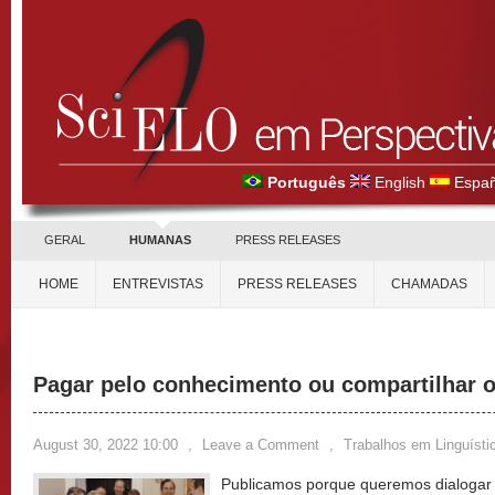
Português
English
Españ
GERAL
HUMANAS
PRESS RELEASES
HOME
ENTREVISTAS
PRESS RELEASES
CHAMADAS
Pagar pelo conhecimento ou compartilhar 
August 30, 2022 10:00
,
Leave a Comment
,
Trabalhos em Linguísti
Publicamos porque queremos dialogar