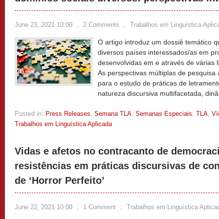
June 23, 2021 10:00
,
2 Comments
,
Trabalhos em Linguística Aplic
O artigo introduz um dossiê temático 
diversos países interessados/as em pr
desenvolvidas em e através de várias l
As perspectivas múltiplas de pesquisa
para o estudo de práticas de letrament
natureza discursiva multifacetada, di
Posted in:
Press Releases
,
Semana TLA
,
Semanas Especiais
,
TLA
,
Ví
Trabalhos em Linguística Aplicada
Vidas e afetos no contracanto de democraci
resistências em práticas discursivas de c
de ‘Horror Perfeito’
June 22, 2021 10:00
,
1 Comment
,
Trabalhos em Linguística Aplica