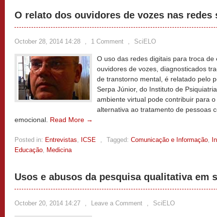
O relato dos ouvidores de vozes nas redes 
October 28, 2014 14:28
,
1 Comment
,
SciELO
O uso das redes digitais para troca de
ouvidores de vozes, diagnosticados tr
de transtorno mental, é relatado pelo
Serpa Júnior, do Instituto de Psiquiatr
ambiente virtual pode contribuir para 
alternativa ao tratamento de pessoas 
emocional.
Read More →
Posted in:
Entrevistas
,
ICSE
,
Tagged:
Comunicação e Informação
,
I
Educação
,
Medicina
Usos e abusos da pesquisa qualitativa em 
October 20, 2014 14:27
,
Leave a Comment
,
SciELO