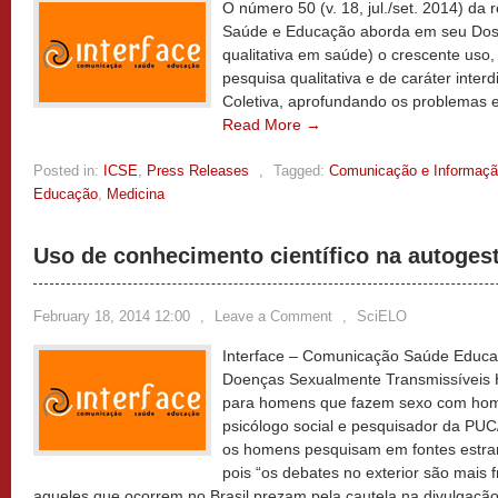
O número 50 (v. 18, jul./set. 2014) da 
Saúde e Educação aborda em seu Doss
qualitativa em saúde) o crescente uso,
pesquisa qualitativa e de caráter inte
Coletiva, aprofundando os problemas 
Read More →
Posted in:
ICSE
,
Press Releases
,
Tagged:
Comunicação e Informaç
Educação
,
Medicina
Uso de conhecimento científico na autoges
February 18, 2014 12:00
,
Leave a Comment
,
SciELO
Interface – Comunicação Saúde Educaç
Doenças Sexualmente Transmissíveis H
para homens que fazem sexo com hom
psicólogo social e pesquisador da PUC
os homens pesquisam em fontes estran
pois “os debates no exterior são mais 
aqueles que ocorrem no Brasil prezam pela cautela na divulgaçã