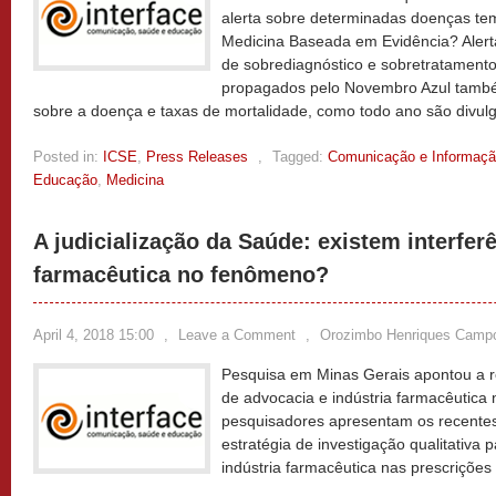
alerta sobre determinadas doenças t
Medicina Baseada em Evidência? Alerta
de sobrediagnóstico e sobretratamento
propagados pelo Novembro Azul també
sobre a doença e taxas de mortalidade, como todo ano são divul
Posted in:
ICSE
,
Press Releases
,
Tagged:
Comunicação e Informaç
Educação
,
Medicina
A judicialização da Saúde: existem interfer
farmacêutica no fenômeno?
April 4, 2018 15:00
,
Leave a Comment
,
Orozimbo Henriques Camp
Pesquisa em Minas Gerais apontou a re
de advocacia e indústria farmacêutica 
pesquisadores apresentam os recentes
estratégia de investigação qualitativa p
indústria farmacêutica nas prescriçõ