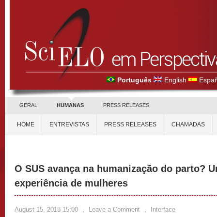
Português
English
Españ
GERAL
HUMANAS
PRESS RELEASES
HOME
ENTREVISTAS
PRESS RELEASES
CHAMADAS
O SUS avança na humanização do parto? Uma
experiência de mulheres
August 15, 2018 15:00
,
Leave a Comment
,
Interface