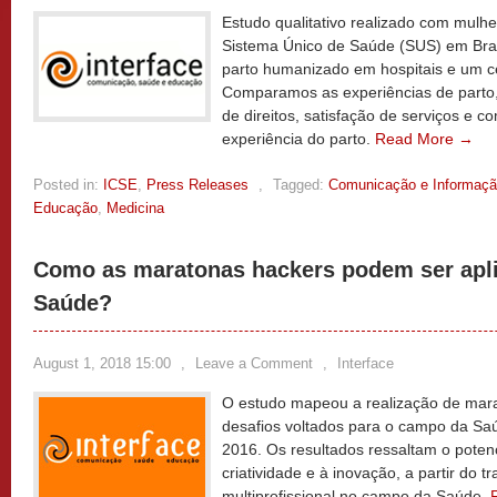
Estudo qualitativo realizado com mulhe
Sistema Único de Saúde (SUS) em Brasí
parto humanizado em hospitais e um ce
Comparamos as experiências de parto
de direitos, satisfação de serviços e
experiência do parto.
Read More →
Posted in:
ICSE
,
Press Releases
,
Tagged:
Comunicação e Informaç
Educação
,
Medicina
Como as maratonas hackers podem ser apl
Saúde?
August 1, 2018 15:00
,
Leave a Comment
,
Interface
O estudo mapeou a realização de mara
desafios voltados para o campo da Sa
2016. Os resultados ressaltam o poten
criatividade e à inovação, a partir do 
multiprofissional no campo da Saúde.