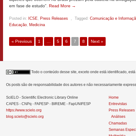
em fase de estudo”.
Read More →
Posted in:
ICSE
,
Press Releases
,
Tagged:
Comunicação e Informaç
Educação
,
Medicina
« Previous
1
…
5
6
7
8
Next »
Todo o conteúdo desse site, exceto onde está identificado, est
Os posts são de responsabilidade dos autores e não necessariamente expre
SciELO - Scientific Electronic Library Online
Home
CAPES - CNPq - FAPESP - BIREME - FapUNIFESP
Entrevistas
https://www.scielo.org
Press Releases
blog.scielo@scielo.org
Análises
Chamadas
Semanas Especi