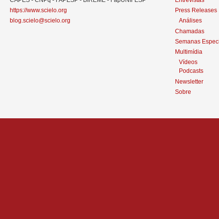
CAPES - CNPq - FAPESP - BIREME - FapUNIFESP
Entrevistas
https://www.scielo.org
Press Releases
blog.scielo@scielo.org
Análises
Chamadas
Semanas Especi
Multimídia
Vídeos
Podcasts
Newsletter
Sobre