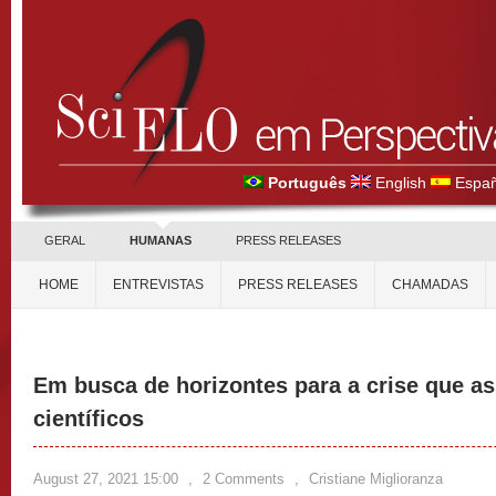
Português
English
Españ
GERAL
HUMANAS
PRESS RELEASES
HOME
ENTREVISTAS
PRESS RELEASES
CHAMADAS
Em busca de horizontes para a crise que as
científicos
August 27, 2021 15:00
,
2 Comments
,
Cristiane Miglioranza