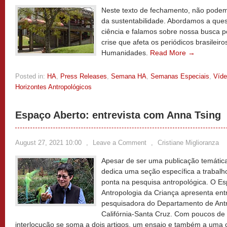
Neste texto de fechamento, não podemo
da sustentabilidade. Abordamos a ques
ciência e falamos sobre nossa busca po
crise que afeta os periódicos brasileir
Humanidades.
Read More →
Posted in:
HA
,
Press Releases
,
Semana HA
,
Semanas Especiais
,
Víd
Horizontes Antropológicos
Espaço Aberto: entrevista com Anna Tsing
August 27, 2021 10:00
,
Leave a Comment
,
Cristiane Miglioranza
Apesar de ser uma publicação temática
dedica uma seção específica a trabalh
ponta na pesquisa antropológica. O E
Antropologia da Criança apresenta ent
pesquisadora do Departamento de Antr
Califórnia-Santa Cruz. Com poucos de 
interlocução se soma a dois artigos, um ensaio e também a uma