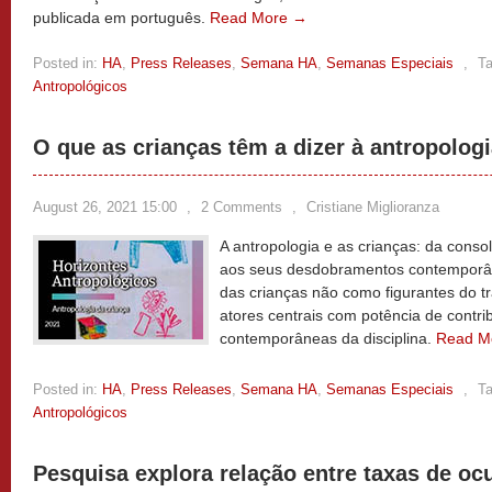
publicada em português.
Read More →
Posted in:
HA
,
Press Releases
,
Semana HA
,
Semanas Especiais
,
T
Antropológicos
O que as crianças têm a dizer à antropolog
August 26, 2021 15:00
,
2 Comments
,
Cristiane Miglioranza
A antropologia e as crianças: da cons
aos seus desdobramentos contemporâ
das crianças não como figurantes do t
atores centrais com potência de contri
contemporâneas da disciplina.
Read M
Posted in:
HA
,
Press Releases
,
Semana HA
,
Semanas Especiais
,
T
Antropológicos
Pesquisa explora relação entre taxas de oc