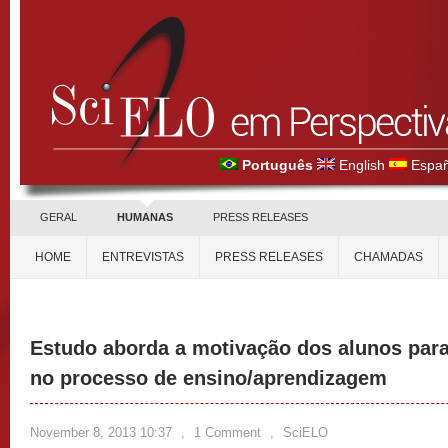
Português
English
Españ
GERAL
HUMANAS
PRESS RELEASES
HOME
ENTREVISTAS
PRESS RELEASES
CHAMADAS
Estudo aborda a motivação dos alunos para 
no processo de ensino/aprendizagem
November 8, 2013 10:37
,
1 Comment
,
SciELO