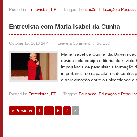
Posted in:
Entrevistas
,
EP
,
Tagged:
Educação
,
Educação e Pesquis
Entrevista com Maria Isabel da Cunha
October 15, 2013 14:44
,
Leave a Comment
,
SciELO
Maria Isabel da Cunha, da Universidade
ouvida pela equipe editorial da revist
importância de pesquisar a formação de
importância de capacitar os docentes
a aproximação entre a universidade e 
Posted in:
Entrevistas
,
EP
,
Tagged:
Educação
,
Educação e Pesquis
« Previous
1
…
6
7
8