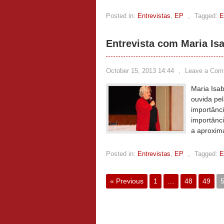
Posted in:
Entrevistas
,
EP
,
Tagged:
E
Entrevista com Maria Is
October 15, 2013 14:44
,
Leave a Com
Maria Isab
ouvida pel
importânci
importânc
a aproxim
Posted in:
Entrevistas
,
EP
,
Tagged:
E
« Previous
1
…
48
49