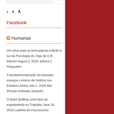
A
A
A
Facebook
Humanas
Um olhar para as brincadeiras infantis à
luz da Psicologia do Jogo de D.B.
Elkonin
August 3, 2026
Juliana C.
Pasqualini
A desdemocratização do passado
ameaça o ensino de história nos
Estados Unidos
July 1, 2026
Ilda
Renata Andreata Sesquim
O Quiet Quitting como face do
esgotamento no Trabalho
June 30,
2026
Ludmila de Vasconcelos