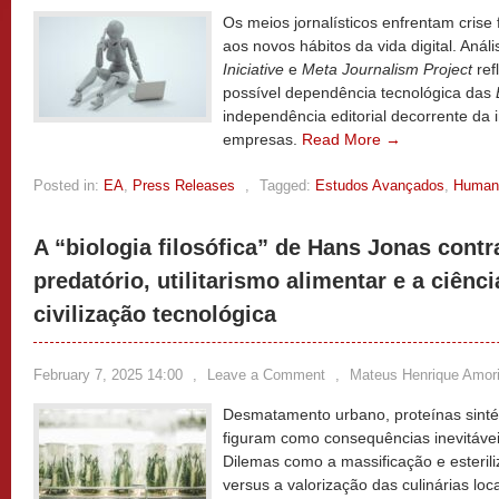
Os meios jornalísticos enfrentam crise f
aos novos hábitos da vida digital. Análi
Iniciative
e
Meta Journalism Project
ref
possível dependência tecnológica das
independência editorial decorrente da i
empresas.
Read More →
Posted in:
EA
,
Press Releases
,
Tagged:
Estudos Avançados
,
Human
A “biologia filosófica” de Hans Jonas cont
predatório, utilitarismo alimentar e a ciênci
civilização tecnológica
February 7, 2025 14:00
,
Leave a Comment
,
Mateus Henrique Amor
Desmatamento urbano, proteínas sintétic
figuram como consequências inevitáve
Dilemas como a massificação e esteril
versus a valorização das culinárias lo