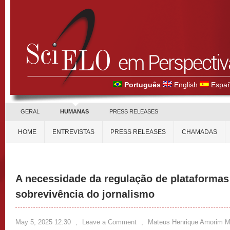
Português
English
Españ
GERAL
HUMANAS
PRESS RELEASES
HOME
ENTREVISTAS
PRESS RELEASES
CHAMADAS
A necessidade da regulação de plataformas 
sobrevivência do jornalismo
May 5, 2025 12:30
,
Leave a Comment
,
Mateus Henrique Amorim 