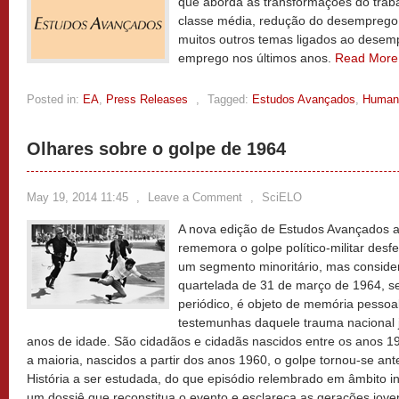
que aborda as transformações do traba
classe média, redução do desemprego, 
muitos outros temas ligados ao desemp
emprego nos últimos anos.
Read Mor
Posted in:
EA
,
Press Releases
,
Tagged:
Estudos Avançados
,
Human
Olhares sobre o golpe de 1964
May 19, 2014 11:45
,
Leave a Comment
,
SciELO
A nova edição de Estudos Avançados 
rememora o golpe político-militar des
um segmento minoritário, mas considerá
quartelada de 31 de março de 1964, se
periódico, é objeto de memória pessoal
testemunhas daquele trauma nacional
anos de idade. São cidadãos e cidadãs nascidos entre os anos 1
a maioria, nascidos a partir dos anos 1960, o golpe tornou-se an
História a ser estudada, do que episódio relembrado em âmbito in
um dossiê que reconstitua o evento e esclareça as gerações jove