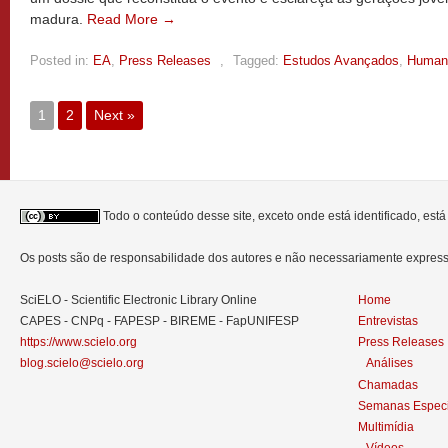
madura.
Read More →
Posted in:
EA
,
Press Releases
,
Tagged:
Estudos Avançados
,
Human
1
2
Next »
Todo o conteúdo desse site, exceto onde está identificado, est
Os posts são de responsabilidade dos autores e não necessariamente expre
SciELO - Scientific Electronic Library Online
Home
CAPES - CNPq - FAPESP - BIREME - FapUNIFESP
Entrevistas
https://www.scielo.org
Press Releases
blog.scielo@scielo.org
Análises
Chamadas
Semanas Especi
Multimídia
Vídeos