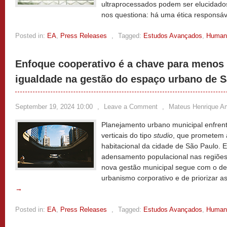
ultraprocessados podem ser elucidad
nos questiona: há uma ética responsáv
Posted in:
EA
,
Press Releases
,
Tagged:
Estudos Avançados
,
Human
Enfoque cooperativo é a chave para menos
igualdade na gestão do espaço urbano de 
September 19, 2024 10:00
,
Leave a Comment
,
Mateus Henrique A
Planejamento urbano municipal enfre
verticais do tipo
studio
, que prometem 
habitacional da cidade de São Paulo. 
adensamento populacional nas regiões 
nova gestão municipal segue com o de
urbanismo corporativo e de priorizar 
→
Posted in:
EA
,
Press Releases
,
Tagged:
Estudos Avançados
,
Human