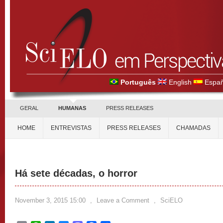
Português
English
Españ
GERAL
HUMANAS
PRESS RELEASES
HOME
ENTREVISTAS
PRESS RELEASES
CHAMADAS
Há sete décadas, o horror
November 3, 2015 15:00
,
Leave a Comment
,
SciELO