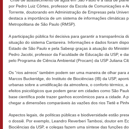
“Crise de abastecimento de água em São Paulo e a falta de plane
por Pedro Luiz Côrtes, professor da Escola de Comunicações e A
Torrente, doutorando em Administração de Empresas pela Univer
destaca a importância de um sistema de informações climáticas 
Metropolitana de São Paulo (RMSP).
A participação pública foi decisiva para garantir a transparência 
situação do sistema Cantareira. Informações e dados foram dispo
Estado de São Paulo e pela Sabesp graças à atuação do Ministéri
Pedro Jacobi, professor da Faculdade de Educação da USP, e da
pelo Programa de Ciência Ambiental (Procam) da USP Juliana Ci
Os “rios aéreos” também podem ser uma maneira de olhar para a
Marcos Buckeridge, do Instituto de Biociências (IB) da USP, apont
urbanas sobre a umidificação da atmosfera, o conforto térmico, a 
efeitos psicológicos que podem gerar em cidades como São Paul
base científica pode trazer ganhos econômicos para a cidade. A
chegar a dimensões comparáveis às vazões dos rios Tietê e Pinhe
Aspectos legais, de políticas públicas e biodiversidade estão pr
o dossiê. Por exemplo, Leandro Reverberi Tambosi, doutor em Ecol
Biociências da USP, e colegas fazem uma síntese das funções dos