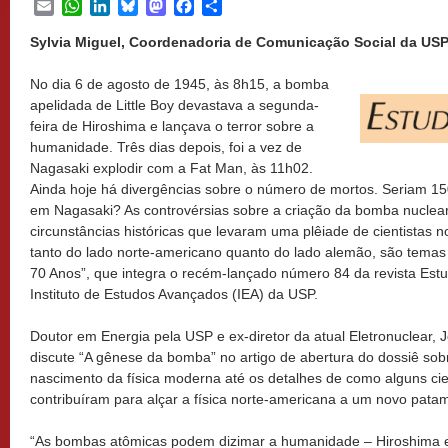
Email
WhatsApp
LinkedIn
Bluesky
Mastodon
Facebook
Share
Sylvia Miguel, Coordenadoria de Comunicação Social da USP, 
No dia 6 de agosto de 1945, às 8h15, a bomba
apelidada de Little Boy devastava a segunda-
feira de Hiroshima e lançava o terror sobre a
humanidade. Três dias depois, foi a vez de
Nagasaki explodir com a Fat Man, às 11h02.
Ainda hoje há divergências sobre o número de mortos. Seriam 15
em Nagasaki? As controvérsias sobre a criação da bomba nuclear,
circunstâncias históricas que levaram uma plêiade de cientistas no
tanto do lado norte-americano quanto do lado alemão, são temas 
70 Anos”, que integra o recém-lançado número 84 da revista Est
Instituto de Estudos Avançados (IEA) da USP.
Doutor em Energia pela USP e ex-diretor da atual Eletronuclear,
discute “A gênese da bomba” no artigo de abertura do dossiê so
nascimento da física moderna até os detalhes de como alguns cie
contribuíram para alçar a física norte-americana a um novo patam
“As bombas atômicas podem dizimar a humanidade – Hiroshima e 