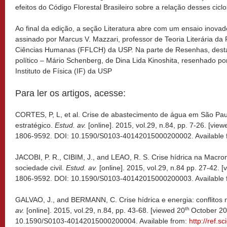
efeitos do Código Florestal Brasileiro sobre a relação desses cicl
Ao final da edição, a seção Literatura abre com um ensaio inova
assinado por Marcus V. Mazzari, professor de Teoria Literária da 
Ciências Humanas (FFLCH) da USP. Na parte de Resenhas, destaqu
político – Mário Schenberg, de Dina Lida Kinoshita, resenhado por 
Instituto de Física (IF) da USP
Para ler os artigos, acesse:
CORTES, P, L, et al. Crise de abastecimento de água em São Pau
estratégico.
Estud. av.
[online]. 2015, vol.29, n.84, pp. 7-26. [vie
1806-9592. DOI: 10.1590/S0103-40142015000200002. Available 
JACOBI, P. R., CIBIM, J., and LEAO, R. S. Crise hídrica na Macro
sociedade civil.
Estud. av.
[online]. 2015, vol.29, n.84 pp. 27-42. 
1806-9592. DOI: 10.1590/S0103-40142015000200003. Available 
GALVAO, J., and BERMANN, C. Crise hídrica e energia: conflitos 
th
av.
[online]. 2015, vol.29, n.84, pp. 43-68. [viewed 20
October 20
10.1590/S0103-40142015000200004. Available from:
http://ref.s