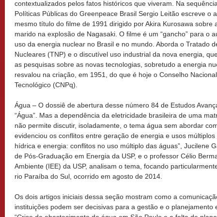
contextualizados pelos fatos históricos que viveram. Na sequênci
Políticas Públicas do Greenpeace Brasil Sergio Leitão escreve o 
mesmo título do filme de 1991 dirigido por Akira Kurosawa sobre
marido na explosão de Nagasaki. O filme é um “gancho” para o au
uso da energia nuclear no Brasil e no mundo. Aborda o Tratado d
Nucleares (TNP) e o discutível uso industrial da nova energia, qu
as pesquisas sobre as novas tecnologias, sobretudo a energia nucl
resvalou na criação, em 1951, do que é hoje o Conselho Nacional
Tecnológico (CNPq).
Água – O dossiê de abertura desse número 84 de Estudos Avan
“Água”. Mas a dependência da eletricidade brasileira de uma mat
não permite discutir, isoladamente, o tema água sem abordar como
evidenciou os conflitos entre geração de energia e usos múltiplos
hídrica e energia: conflitos no uso múltiplo das águas”, Jucilen
de Pós-Graduação em Energia da USP, e o professor Célio Berman
Ambiente (IEE) da USP, analisam o tema, focando particularmente
rio Paraíba do Sul, ocorrido em agosto de 2014.
Os dois artigos iniciais dessa seção mostram como a comunicaçã
instituições podem ser decisivas para a gestão e o planejamento 