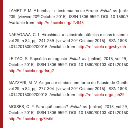
LAMET, P. M. A bomba – o testemunho de Arrupe.
Estud. av.
[onli
th
239. [viewed 20
October 2015]. ISSN 1806-9592. DOI: 10.159
Available from:
http://ref.scielo.org/t2z645
NAKAGAWA, C. I. Hiroshima: a catástrofe atômica e suas testem
th
vol.29, n.84, pp. 241-259. [viewed 20
October 2015]. ISSN 1806
40142015000200016. Available from:
http://ref.scielo.org/wbykph
LEITAO, S. Rapsódia em agosto.
Estud. av.
[online]. 2015, vol.29
October 2015]. ISSN 1806-9592. DOI: 10.1590/S0103-4014201500
http://ref.scielo.org/rfsrg2
MAZZARI, M. V. Alegoria e símbolo em torno do Fausto de Goeth
th
vol.29, n.84, pp. 277-304. [viewed 20
October 2015]. ISSN 1806
40142015000200018. Available from:
http://ref.scielo.org/njhh29
MOISES, C. F. Para quê poetas?.
Estud. av.
[online]. 2015, vol.29
October 2015]. ISSN 1806-9592. DOI: 10.1590/S0103-4014201500
http://ref.scielo.org/6rvtkf