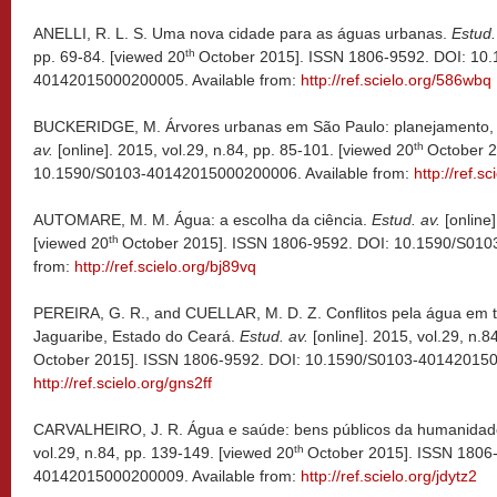
ANELLI, R. L. S. Uma nova cidade para as águas urbanas.
Estud.
th
pp. 69-84. [viewed 20
October 2015]. ISSN 1806-9592. DOI: 10
40142015000200005. Available from:
http://ref.scielo.org/586wbq
BUCKERIDGE, M. Árvores urbanas em São Paulo: planejamento,
th
av.
[online]. 2015, vol.29, n.84, pp. 85-101. [viewed 20
October 2
10.1590/S0103-40142015000200006. Available from:
http://ref.s
AUTOMARE, M. M. Água: a escolha da ciência.
Estud. av.
[online]
th
[viewed 20
October 2015]. ISSN 1806-9592. DOI: 10.1590/S010
from:
http://ref.scielo.org/bj89vq
PEREIRA, G. R., and CUELLAR, M. D. Z. Conflitos pela água em 
Jaguaribe, Estado do Ceará.
Estud. av.
[online]. 2015, vol.29, n.8
October 2015]. ISSN 1806-9592. DOI: 10.1590/S0103-4014201500
http://ref.scielo.org/gns2ff
CARVALHEIRO, J. R. Água e saúde: bens públicos da humanidad
th
vol.29, n.84, pp. 139-149. [viewed 20
October 2015]. ISSN 1806
40142015000200009. Available from:
http://ref.scielo.org/jdytz2