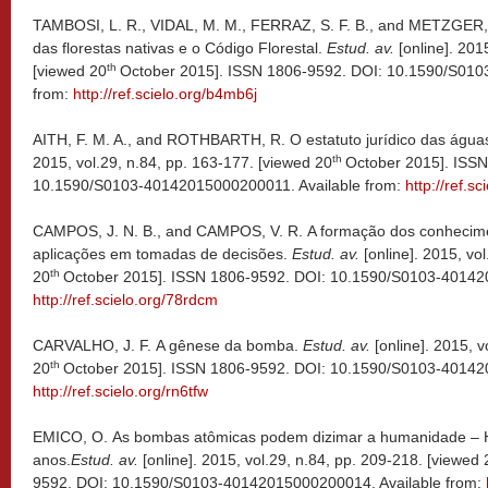
TAMBOSI, L. R., VIDAL, M. M., FERRAZ, S. F. B., and METZGER, 
das florestas nativas e o Código Florestal.
Estud. av.
[online]. 201
th
[viewed 20
October 2015]. ISSN 1806-9592. DOI: 10.1590/S010
from:
http://ref.scielo.org/b4mb6j
AITH, F. M. A., and ROTHBARTH, R. O estatuto jurídico das águas
th
2015, vol.29, n.84, pp. 163-177. [viewed 20
October 2015]. ISSN
10.1590/S0103-40142015000200011. Available from:
http://ref.s
CAMPOS, J. N. B., and CAMPOS, V. R. A formação dos conhecime
aplicações em tomadas de decisões.
Estud. av
.
[online]. 2015, vo
th
20
October 2015]. ISSN 1806-9592. DOI: 10.1590/S0103-401420
http://ref.scielo.org/78rdcm
CARVALHO, J. F. A gênese da bomba.
Estud. av.
[online]. 2015, v
th
20
October 2015]. ISSN 1806-9592. DOI: 10.1590/S0103-401420
http://ref.scielo.org/rn6tfw
EMICO, O. As bombas atômicas podem dizimar a humanidade – H
anos.
Estud. av.
[online]. 2015, vol.29, n.84, pp. 209-218. [viewed 
9592. DOI: 10.1590/S0103-40142015000200014. Available from: