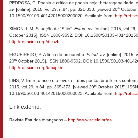
PEDROSA, C. Poesia e crítica de poesia hoje: heterogeneidade, c
th
av.
[online]. 2015, vol.29, n.84, pp. 321-333. [viewed 20
October
10.1590/S0103-40142015000200020. Available from:
http://ref.s
SIMON, I. M. Situação de “Sítio”.
Estud. av.
[online]. 2015, vol.29,
October 2015]. ISSN 1806-9592. DOI: 10.1590/S0103-4014201500
http://ref.scielo.org/dtcszb
FIGUEIREDO, P. A lírica do pelourinho.
Estud. av.
[online]. 2015, 
th
20
October 2015]. ISSN 1806-9592. DOI: 10.1590/S0103-401420
http://ref.scielo.org/bmxpk5
LINS, V. Entre o risco e a leveza – dois poetas brasileiros conte
th
2015, vol.29, n.84, pp. 365-373. [viewed 20
October 2015]. ISSN
10.1590/S0103-40142015000200023. Available from:
http://ref.sc
Link externo:
Revista Estudos Avançados –
http://www.scielo.br/ea