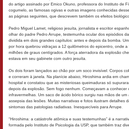
do artigo assinado por Emico Okuno, professora do Instituto de F
cogumelo, as famosas ogivas e outras imagens conhecidas desse
as páginas seguintes, que descrevem também os efeitos biológi
Pedro Miguel Lamet, religioso jesuíta, jornalista e escritor espa
olhar do padre Pedro Arrupe, testemunha ocular dos episódios da
dividida em dois grandes capítulos: antes e depois da bomba. Um
por hora quebrou vidraças a 12 quilômetros do epicentro, onde 
milhões de graus centígrados. A força aterradora da explosão ch
estava em seu gabinete com outro jesuíta.
Os dois foram lançados ao chão por um soco invisível. Corpos cob
e correram à janela. Na planície abaixo, Hiroshima ardia em cha
hospital e constatou que as misteriosas queimaduras só supurara
depois da explosão. Sem fogo nenhum. Começavam a conhecer os
infravermelhas. Um saco de ácido bórico surgiu nas mãos de um
assepsia das lesões. Muitas narrativas e fotos ilustram detalhes
sintomas das patologias radiativas. Inesquecíveis para Arrupe.
“Hiroshima: a catástrofe atômica e suas testemunhas” é a narrati
formada pelo Instituto de Psicologia da USP, que também traz div