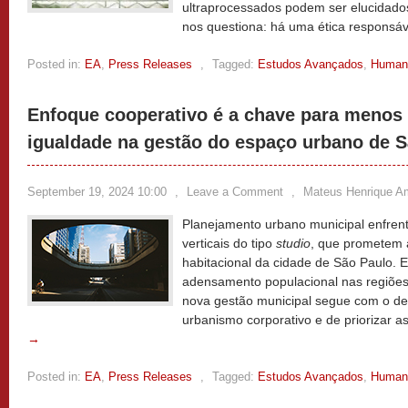
ultraprocessados podem ser elucidad
nos questiona: há uma ética responsáv
Posted in:
EA
,
Press Releases
,
Tagged:
Estudos Avançados
,
Human
Enfoque cooperativo é a chave para menos
igualdade na gestão do espaço urbano de 
September 19, 2024 10:00
,
Leave a Comment
,
Mateus Henrique A
Planejamento urbano municipal enfre
verticais do tipo
studio
, que prometem 
habitacional da cidade de São Paulo. 
adensamento populacional nas regiões 
nova gestão municipal segue com o de
urbanismo corporativo e de priorizar 
→
Posted in:
EA
,
Press Releases
,
Tagged:
Estudos Avançados
,
Human