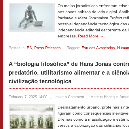
Os meios jornalísticos enfrentam crise f
aos novos hábitos da vida digital. Análi
Iniciative
e
Meta Journalism Project
ref
possível dependência tecnológica das
independência editorial decorrente da i
empresas.
Read More →
Posted in:
EA
,
Press Releases
,
Tagged:
Estudos Avançados
,
Human
A “biologia filosófica” de Hans Jonas cont
predatório, utilitarismo alimentar e a ciênci
civilização tecnológica
February 7, 2025 14:00
,
Leave a Comment
,
Mateus Henrique Amor
Desmatamento urbano, proteínas sintétic
figuram como consequências inevitáve
Dilemas como a massificação e esteril
versus a valorização das culinárias lo