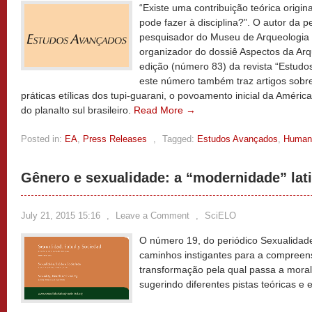
“Existe uma contribuição teórica origina
pode fazer à disciplina?”. O autor da
pesquisador do Museu de Arqueologia 
organizador do dossiê Aspectos da Arqu
edição (número 83) da revista “Estudo
este número também traz artigos sobre
práticas etílicas dos tupi-guarani, o povoamento inicial da Améric
do planalto sul brasileiro.
Read More →
Posted in:
EA
,
Press Releases
,
Tagged:
Estudos Avançados
,
Human
Gênero e sexualidade: a “modernidade” la
July 21, 2015 15:16
,
Leave a Comment
,
SciELO
O número 19, do periódico Sexualidad
caminhos instigantes para a compreen
transformação pela qual passa a mora
sugerindo diferentes pistas teóricas e 