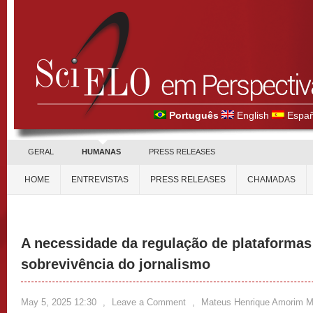
Português
English
Españ
GERAL
HUMANAS
PRESS RELEASES
HOME
ENTREVISTAS
PRESS RELEASES
CHAMADAS
A necessidade da regulação de plataformas 
sobrevivência do jornalismo
May 5, 2025 12:30
,
Leave a Comment
,
Mateus Henrique Amorim 