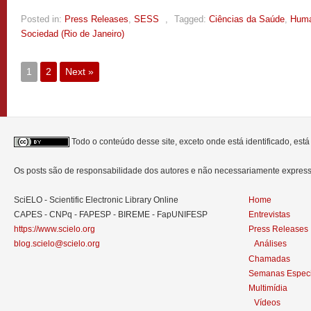
Posted in:
Press Releases
,
SESS
,
Tagged:
Ciências da Saúde
,
Huma
Sociedad (Rio de Janeiro)
1
2
Next »
Todo o conteúdo desse site, exceto onde está identificado, est
Os posts são de responsabilidade dos autores e não necessariamente expre
SciELO - Scientific Electronic Library Online
Home
CAPES - CNPq - FAPESP - BIREME - FapUNIFESP
Entrevistas
https://www.scielo.org
Press Releases
blog.scielo@scielo.org
Análises
Chamadas
Semanas Especi
Multimídia
Vídeos