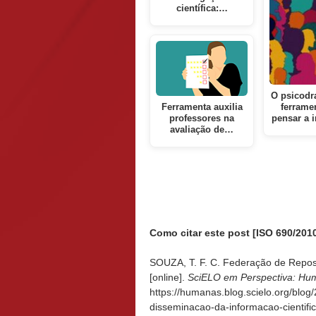
científica:…
O psicod
Ferramenta auxilia
ferrame
professores na
pensar a 
avaliação de…
Como citar este post [ISO 690/2010
SOUZA, T. F. C. Federação de Reposi
[online].
SciELO em Perspectiva: Hu
https://humanas.blog.scielo.org/blog
disseminacao-da-informacao-cientific