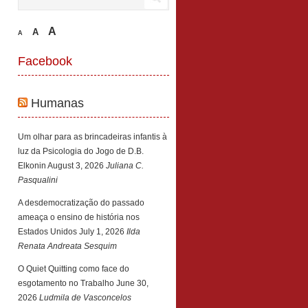
A
A
A
Facebook
Humanas
Um olhar para as brincadeiras infantis à
luz da Psicologia do Jogo de D.B.
Elkonin
August 3, 2026
Juliana C.
Pasqualini
A desdemocratização do passado
ameaça o ensino de história nos
Estados Unidos
July 1, 2026
Ilda
Renata Andreata Sesquim
O Quiet Quitting como face do
esgotamento no Trabalho
June 30,
2026
Ludmila de Vasconcelos