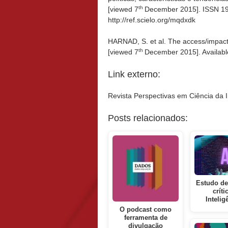
th
[viewed 7
December 2015]. ISSN 19
http://ref.scielo.org/mqdxdk
HARNAD, S. et al. The access/impact
th
[viewed 7
December 2015]. Available
Link externo:
Revista Perspectivas em Ciência da
Posts relacionados:
Estudo de
críti
Inteli
O podcast como
ferramenta de
divulgação