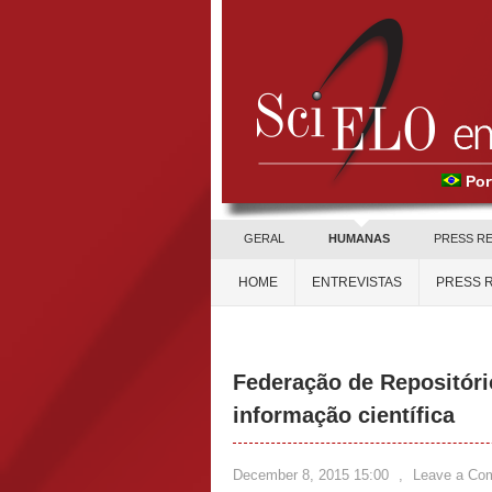
Por
GERAL
HUMANAS
PRESS R
HOME
ENTREVISTAS
PRESS 
Federação de Repositóri
informação científica
December 8, 2015 15:00
,
Leave a Co