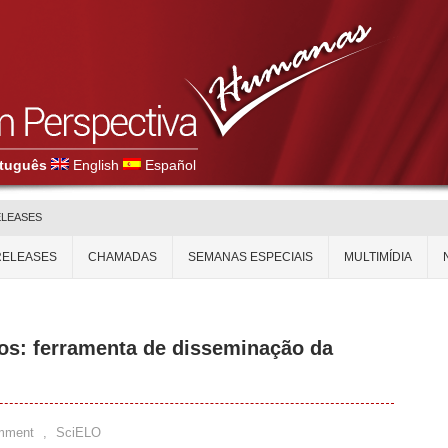
tuguês
English
Español
ELEASES
RELEASES
CHAMADAS
SEMANAS ESPECIAIS
MULTIMÍDIA
os: ferramenta de disseminação da
mment
,
SciELO