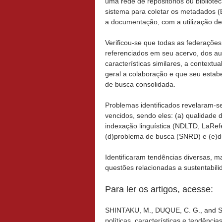
uma rede de repositórios ou bibliote
sistema para coletar os metadados 
a documentação, com a utilização d
Verificou-se que todas as federações
referenciados em seu acervo, dos aut
características similares, a contextu
geral a colaboração e que seu estabe
de busca consolidada.
Problemas identificados revelaram-s
vencidos, sendo eles: (a) qualidade
indexação linguística (NDLTD, LaRe
(d)problema de busca (SNRD) e (e)dup
Identificaram tendências diversas, m
questões relacionadas a sustentabil
Para ler os artigos, acesse:
SHINTAKU, M., DUQUE, C. G., and SU
políticas, características e tendências