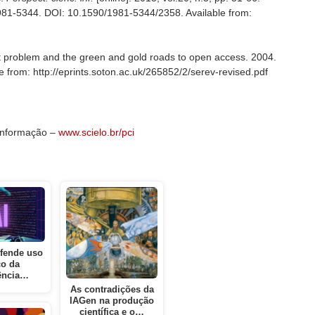
81-5344. DOI: 10.1590/1981-5344/2358. Available from:
 problem and the green and gold roads to open access. 2004.
 from: http://eprints.soton.ac.uk/265852/2/serev-revised.pdf
 Informação –
www.scielo.br/pci
fende uso
co da
gência…
As contradições da
IAGen na produção
científica e o…