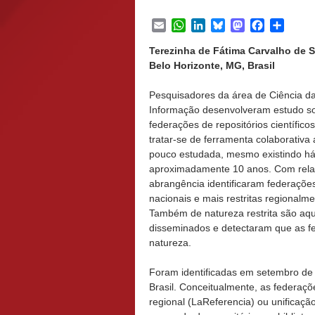
Email
WhatsApp
LinkedIn
Bluesky
Mastodon
Facebook
Share
Terezinha de Fátima Carvalho de S
Belo Horizonte, MG, Brasil
Pesquisadores da área de Ciência d
Informação desenvolveram estudo s
federações de repositórios científico
tratar-se de ferramenta colaborativa
pouco estudada, mesmo existindo h
aproximadamente 10 anos. Com rela
abrangência identificaram federações
nacionais e mais restritas regionalme
Também de natureza restrita são aqu
disseminados e detectaram que as fe
natureza.
Foram identificadas em setembro de 
Brasil. Conceitualmente, as federaç
regional (LaReferencia) ou unificaçã