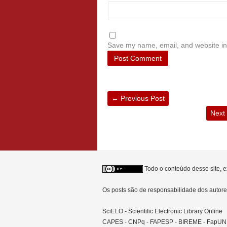
Save my name, email, and website in 
←
Previous Post
Next
Todo o conteúdo desse site, e
Os posts são de responsabilidade dos auto
SciELO - Scientific Electronic Library Online
CAPES - CNPq - FAPESP - BIREME - FapU