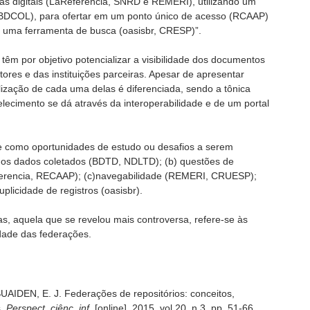
cas digitais (LaReferencia, SNRD e REMERI), utilizando um
(BDCOL), para ofertar em um ponto único de acesso (RCAAP)
e uma ferramenta de busca (oasisbr, CRESP)”.
 têm por objetivo potencializar a visibilidade dos documentos
ores e das instituições parceiras. Apesar de apresentar
alização de cada uma delas é diferenciada, sendo a tônica
lecimento se dá através da interoperabilidade e de um portal
e como oportunidades de estudo ou desafios a serem
 dos dados coletados (BDTD, NDLTD); (b) questões de
ferencia, RECAAP); (c)navegabilidade (REMERI, CRUESP);
licidade de registros (oasisbr).
as, aquela que se revelou mais controversa, refere-se às
idade das federações.
AIDEN, E. J. Federações de repositórios: conceitos,
.
Perspect. ciênc. inf.
[online]. 2015, vol.20, n.3, pp. 51-66.