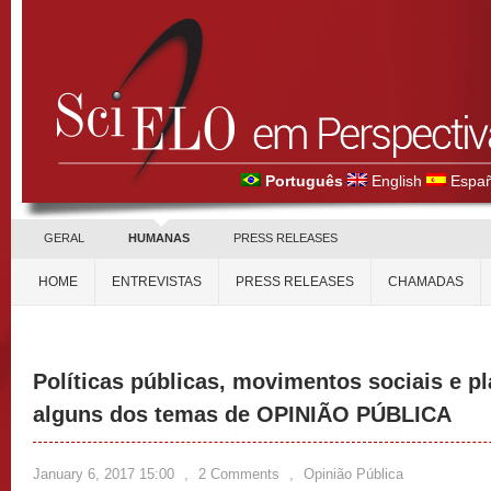
Português
English
Españ
GERAL
HUMANAS
PRESS RELEASES
HOME
ENTREVISTAS
PRESS RELEASES
CHAMADAS
Políticas públicas, movimentos sociais e p
alguns dos temas de OPINIÃO PÚBLICA
January 6, 2017 15:00
,
2 Comments
,
Opinião Pública