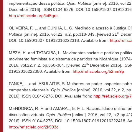
implementação dessa política.
Opin. Publica
[online]. 2016, vol.2
December 2016]. ISSN 0104-6276. DOI: 10.1590/1807-019120162
http://ref.scielo.org/kd5grc
OLIVEIRA, F. L. and CUNHA, L. G. Medindo o acesso à Justiça Cív
th
Publica
[online]. 2016, vol.22, n.2, pp.318-349. [viewed 21
Decem
DOI: 10.1590/1807-01912016222318. Available from:
http://ref.s
MEZA, H. and TATAGIBA, L. Movimentos sociais e partidos político
movimento feminista e o sistema de partidos na Nicarágua (1974
th
2016, vol.22, n.2, pp.350-384. [viewed 21
December 2016]. ISSN
01912016222350. Available from:
http://ref.scielo.org/b2nm9p
PANKE, L. and IASULAITIS, S. Mulheres no poder: aspectos sobre
campanhas eleitorais.
Opin. Publica
[online]. 2016, vol.22, n.2, p
2016]. ISSN 0104-6276. DOI: Available from:
http://ref.scielo.org
MENDONCA, R. F. and AMARAL, E. F. L. Racionalidade online: p
discussões virtuais.
Opin. Publica
[online]. 2016, vol.22, n.2 pp.4
2016]. ISSN 0104-6276. DOI: 10.1590/1807-01912016222418. Ava
http://ref.scielo.org/2k593d