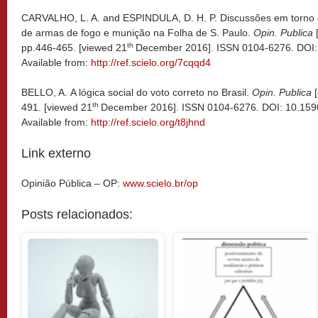
CARVALHO, L. A. and ESPINDULA, D. H. P. Discussões em torno 
de armas de fogo e munição na Folha de S. Paulo.
Opin. Publica
[
th
pp.446-465. [viewed 21
December 2016]. ISSN 0104-6276. DOI
Available from:
http://ref.scielo.org/7cqqd4
BELLO, A. A lógica social do voto correto no Brasil.
Opin. Publica
[
th
491. [viewed 21
December 2016]. ISSN 0104-6276. DOI: 10.15
Available from:
http://ref.scielo.org/t8jhnd
Link externo
Opinião Pública – OP:
www.scielo.br/op
Posts relacionados: