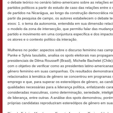
o debate teórico no cenário latino-americano sobre as relações e
partidos políticos a partir do estudo de caso das relações entre 
de partidos na Nicarágua, ao longo da construção democrática ni
partir da pesquisa de campo, os autores estabelecem o debate t
eixos: 1. o tema da autonomia, entendida em sua dimensão relacion
o modelo da zona de intersecção, que permitiu falar das mudanças
partido e movimento em uma conjuntura específica e dos impact
os atores e o contexto político da interação.
Mulheres no poder: aspectos sobre o discurso feminino nas campa
Panke e Sylvia Iasulaitis, analisa os spots eleitorais nas propag
presidenciais de Dilma Rousseff (Brasil), Michelle Bachelet (Chile)
com o objetivo de verificar como as presidentes latino-american
gênero feminino em suas campanhas. Os resultados demonstrar
relacionados à temática de gênero se concentrou em programas 
emprego e que, para superar os estereótipos de gênero, as can
qualidades necessárias para a liderança política, enfatizando cara
consideradas masculinas, como determinação, seriedade, intelig
de liderança, entre outras. A análise dos spots demonstrou, por
próprias candidatas reproduziram estereótipos de gênero em su