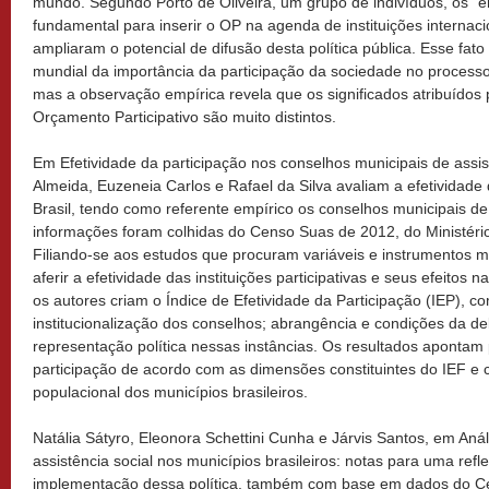
mundo. Segundo Porto de Oliveira, um grupo de indivíduos, os “em
fundamental para inserir o OP na agenda de instituições internaci
ampliaram o potencial de difusão desta política pública. Esse fa
mundial da importância da participação da sociedade no processo 
mas a observação empírica revela que os significados atribuídos 
Orçamento Participativo são muito distintos.
Em Efetividade da participação nos conselhos municipais de assist
Almeida, Euzeneia Carlos e Rafael da Silva avaliam a efetividade d
Brasil, tendo como referente empírico os conselhos municipais de 
informações foram colhidas do Censo Suas de 2012, do Ministéri
Filiando-se aos estudos que procuram variáveis e instrumentos m
aferir a efetividade das instituições participativas e seus efeitos n
os autores criam o Índice de Efetividade da Participação (IEP), c
institucionalização dos conselhos; abrangência e condições da de
representação política nessas instâncias. Os resultados apontam
participação de acordo com as dimensões constituintes do IEF e 
populacional dos municípios brasileiros.
Natália Sátyro, Eleonora Schettini Cunha e Járvis Santos, em Anál
assistência social nos municípios brasileiros: notas para uma ref
implementação dessa política, também com base em dados do C