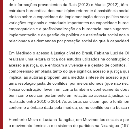
de informações provenientes da Rais (2013) e Munic (2012), têm
estrutura burocrática dos municípios referente à assistência social
efeitos sobre a capacidade de implementação dessa política soc
variações regionais e estaduais importantes na capacidade buroc
empregatícios e à profissionalização da burocracia, mas sugere
implementação e da gestão da política de assistência social nos 
relacionada às demandas por proteção social do que à capacidade
Em Medindo o acesso à justiça cível no Brasil, Fabiana Luci de O
realizam uma leitura crítica dos estudos utilizados na construção 
acesso à justiça, que enfocam a vivência e a gestão de conflito
compreensão ampliada tanto do que significa acesso à justiça qu
implica, as autoras propõem uma medida síntese de acesso à jus
uma resolução justa de conflitos, por meios idôneos (que não nece
Nessa construção, levam em conta também o conhecimento dos at
bem como seu comportamento em relação ao acesso à justiça, cap
realizado entre 2010 e 2014. As autoras concluem que o fenôme
conforme a ênfase dada pela medida, se no conflito ou na busca d
Humberto Meza e Luciana Tatagiba, em Movimentos sociais e parti
o movimento feminista e o sistema de partidos na Nicarágua (19