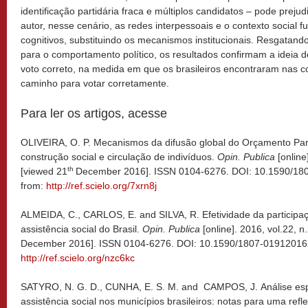
identificação partidária fraca e múltiplos candidatos – pode preju
autor, nesse cenário, as redes interpessoais e o contexto social 
cognitivos, substituindo os mecanismos institucionais. Resgatando
para o comportamento político, os resultados confirmam a ideia d
voto correto, na medida em que os brasileiros encontraram nas 
caminho para votar corretamente.
Para ler os artigos, acesse
OLIVEIRA, O. P. Mecanismos da difusão global do Orçamento Parti
construção social e circulação de indivíduos.
Opin. Publica
[online
th
[viewed 21
December 2016]. ISSN 0104-6276. DOI: 10.1590/18
from:
http://ref.scielo.org/7xrn8j
ALMEIDA, C., CARLOS, E. and SILVA, R. Efetividade da participa
assistência social do Brasil.
Opin. Publica
[online]. 2016, vol.22, 
December 2016]. ISSN 0104-6276. DOI: 10.1590/1807-019120162
http://ref.scielo.org/nzc6kc
SATYRO, N. G. D., CUNHA, E. S. M. and CAMPOS, J. Análise esp
assistência social nos municípios brasileiros: notas para uma ref