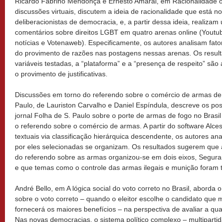
Ricardo Fabrino Mendonça e Ernesto Amaral, em Racionalidade o
discussões virtuais, discutem a ideia de racionalidade que está 
deliberacionistas de democracia, e, a partir dessa ideia, realizam
comentários sobre direitos LGBT em quatro arenas online (Youtu
notícias e Votenaweb). Especificamente, os autores analisam fato
do provimento de razões nas postagens nessas arenas. Os result
variáveis testadas, a “plataforma” e a “presença de respeito” são
o provimento de justificativas.
Discussões em torno do referendo sobre o comércio de armas de
Paulo, de Lauriston Carvalho e Daniel Espíndula, descreve os po
jornal Folha de S. Paulo sobre o porte de armas de fogo no Bras
o referendo sobre o comércio de armas. A partir do software Alces
textuais via classificação hierárquica descendente, os autores a
por eles selecionadas se organizam. Os resultados sugerem que 
do referendo sobre as armas organizou-se em dois eixos, Segura
e que temas como o controle das armas ilegais e munição foram 
André Bello, em A lógica social do voto correto no Brasil, aborda 
sobre o voto correto – quando o eleitor escolhe o candidato que 
fornecerá os maiores benefícios – na perspectiva de avaliar a qu
Nas novas democracias, o sistema político complexo – multipartid