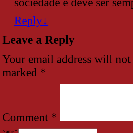
sociedade e deve ser semp
Reply
↓
Leave a Reply
Your email address will not
marked
*
Comment
*
Name
*