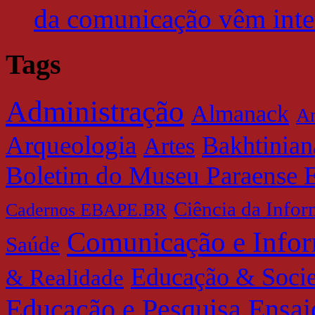
da comunicação vêm inter
Tags
Administração
Almanack
Am
Arqueologia
Bakhtinian
Artes
Boletim do Museu Paraense 
Ciência da Info
Cadernos EBAPE.BR
Comunicação e Info
Saúde
Educação & Soci
& Realidade
Educação e Pesquisa
Ensai