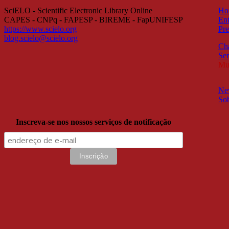
SciELO - Scientific Electronic Library Online
Ho
CAPES - CNPq - FAPESP - BIREME - FapUNIFESP
Ent
https://www.scielo.org
Pre
blog.scielo@scielo.org
Ch
Sem
Mul
New
So
Inscreva-se nos nossos serviços de notificação