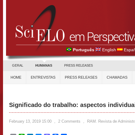
Português
English
Españ
GERAL
HUMANAS
PRESS RELEASES
HOME
ENTREVISTAS
PRESS RELEASES
CHAMADAS
Significado do trabalho: aspectos individua
February 13, 2019 15:00
,
2 Comments
,
RAM. Revista de Administ