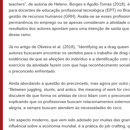
teachers”, de autoria de Heleno, Borges e Agulló-Tomás (2018), é
para docentes de educação profissional tecnológica (EPT) no Brasi
gestão de recursos humanos (GRH). Avalia-se se esses profissio
permanência no emprego ou se apenas consideram a atividade c
resultados dos autores apontam para uma intenção de saída que p
desse ramo.
Já no artigo de Oliveira et al. (2018), “Identifying as a drag quee
autores buscaram encontrar os sentidos para o trabalho de drag
evidências de que as afeições do indivíduo e a identificação com
exercício da atividade fazem com que haja reconhecimento social 
o preconceito enfrentado.
Ainda abordando a questão do preconceito, mas agora por outro pon
“Between juggling, stunts, and antics: the meaning of work for circu
discutem de que forma os artistas de circo lidam com o preconcei
explicando que os profissionais buscam relacionamentos externos
alegria, e sempre buscam atendem às necessidades do circo.
Um aspecto moderno, que vem sido adotado por muitas das gra
influência sobre a economia mundial, é a prática do job crafting,