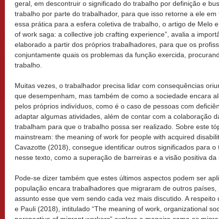
geral, em descontruir o significado do trabalho por definição e b
trabalho por parte do trabalhador, para que isso retorne a ele em 
essa prática para a esfera coletiva de trabalho, o artigo de Mel
of work saga: a collective job crafting experience”, avalia a impor
elaborado a partir dos próprios trabalhadores, para que os profis
conjuntamente quais os problemas da função exercida, procurand
trabalho.
Muitas vezes, o trabalhador precisa lidar com consequências ori
que desempenham, mas também de como a sociedade encara al
pelos próprios indivíduos, como é o caso de pessoas com deficiê
adaptar algumas atividades, além de contar com a colaboração 
trabalham para que o trabalho possa ser realizado. Sobre este tópi
mainstream: the meaning of work for people with acquired disabili
Cavazotte (2018), consegue identificar outros significados para o 
nesse texto, como a superação de barreiras e a visão positiva da
Pode-se dizer também que estes últimos aspectos podem ser ap
população encara trabalhadores que migraram de outros países, 
assunto esse que vem sendo cada vez mais discutido. A respeito 
e Pauli (2018), intitulado “The meaning of work, organizational soc