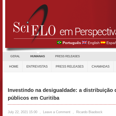
Português
English
Españ
GERAL
HUMANAS
PRESS RELEASES
HOME
ENTREVISTAS
PRESS RELEASES
CHAMADAS
Investindo na desigualdade: a distribuição
públicos em Curitiba
July 22, 2021 15:00
,
Leave a Comment
,
Ricardo Biaobock