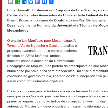
Email
WhatsApp
LinkedIn
Bluesky
Mastodon
Facebook
Share
Luca Bussotti, Professor no Programa de Pós-Graduação em
Centro de Estudos Avançados da Universidade Federal de Pe
Brasil; Docente no curso de Doutorado em Paz, Democracia,
Desenvolvimento Humano da Universidade Técnica de Moça
Moçambique.
O ensaio
Um Manifesto para Moçambique: A
Terceira Via de Ngoenha e Castiano
analisa a
proposta avançada por dois entre os maiores
filósofos da África lusófona, ambos
moçambicanos e docentes da Universidade
Pedagógica de Maputo. Eles partem do pressuposto de que Moça
numa crise política e ética sem precedentes. Tal crise é testemu
contrárias ao governo do dia, liderado desde a independência p
assim como por elementos objetivos.
Classificado como país autoritário apesar de ter uma Constituiçã
uma guerra no Norte do país com base em clivagens étnicas, econ
primeiros lugares quanto ao índice de corrupção a nível mundia
autores do
Manifesto –
deve encontrar um caminho diferente do a