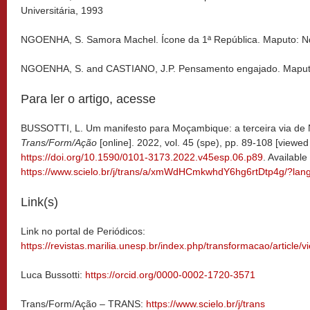
Universitária, 1993
NGOENHA, S. Samora Machel. Ícone da 1ª República. Maputo: Nd
NGOENHA, S. and CASTIANO, J.P. Pensamento engajado. Maputo
Para ler o artigo, acesse
BUSSOTTI, L. Um manifesto para Moçambique: a terceira via de
Trans/Form/Ação
[online]. 2022, vol. 45 (spe), pp. 89-108 [viewe
https://doi.org/10.1590/0101-3173.2022.v45esp.06.p89
. Available
https://www.scielo.br/j/trans/a/xmWdHCmkwhdY6hg6rtDtp4g/?lan
Link(s)
Link no portal de Periódicos:
https://revistas.marilia.unesp.br/index.php/transformacao/article/
Luca Bussotti:
https://orcid.org/0000-0002-1720-3571
Trans/Form/Ação – TRANS:
https://www.scielo.br/j/trans