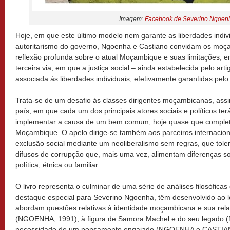
Imagem:
Facebook de Severino Ngoen
Hoje, em que este último modelo nem garante as liberdades indiv
autoritarismo do governo, Ngoenha e Castiano convidam os moç
reflexão profunda sobre o atual Moçambique e suas limitações,
terceira via, em que a justiça social – ainda estabelecida pelo art
associada às liberdades individuais, efetivamente garantidas pelo
Trata-se de um desafio às classes dirigentes moçambicanas, assi
país, em que cada um dos principais atores sociais e políticos te
implementar a causa de um bem comum, hoje quase que comple
Moçambique. O apelo dirige-se também aos parceiros internacion
exclusão social mediante um neoliberalismo sem regras, que tol
difusos de corrupção que, mais uma vez, alimentam diferenças s
política, étnica ou familiar.
O livro representa o culminar de uma série de análises filosófica
destaque especial para Severino Ngoenha, têm desenvolvido ao l
abordam questões relativas à identidade moçambicana e sua rela
(NGOENHA, 1991), à figura de Samora Machel e do seu legado 
necessidade de um pensamento engajado (NGOENHA e CASTIANO,