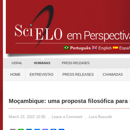
Português
English
Españ
GERAL
HUMANAS
PRESS RELEASES
HOME
ENTREVISTAS
PRESS RELEASES
CHAMADAS
Moçambique: uma proposta filosófica para s
March 23, 2022 10:00
,
Leave a Comment
,
Luca Bussotti