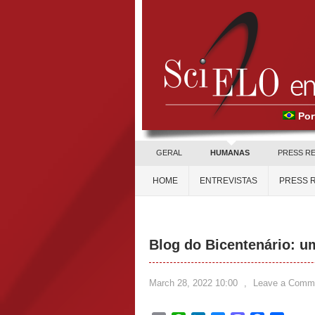
Por
GERAL
HUMANAS
PRESS R
HOME
ENTREVISTAS
PRESS 
Blog do Bicentenário: 
March 28, 2022 10:00
,
Leave a Comm