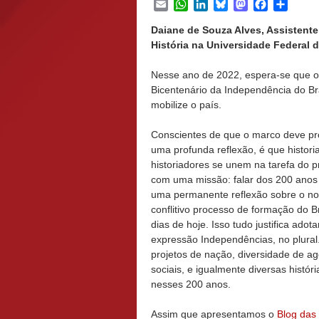
Email
WhatsApp
LinkedIn
Bluesky
Mastodon
Facebook
Share
Daiane de Souza Alves, Assisten
História na Universidade Federal d
Nesse ano de 2022, espera-se que 
Bicentenário da Independência do Br
mobilize o país.
Conscientes de que o marco deve p
uma profunda reflexão, é que histori
historiadores se unem na tarefa do p
com uma missão: falar dos 200 anos 
uma permanente reflexão sobre o n
conflitivo processo de formação do Br
dias de hoje. Isso tudo justifica adot
expressão Independências, no plural
projetos de nação, diversidade de a
sociais, e igualmente diversas histó
nesses 200 anos.
Assim que apresentamos o
Blog das