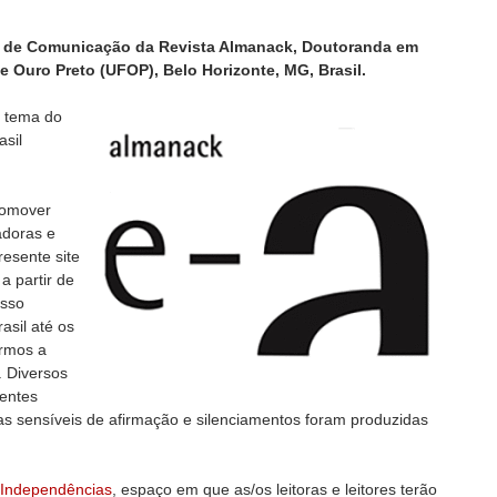
te de Comunicação da Revista Almanack, Doutoranda em
e Ouro Preto (UFOP), Belo Horizonte, MG, Brasil.
o tema do
asil
romover
adoras e
resente site
a partir de
osso
asil até os
armos a
. Diversos
gentes
rias sensíveis de afirmação e silenciamentos foram produzidas
 Independências
, espaço em que as/os leitoras e leitores terão