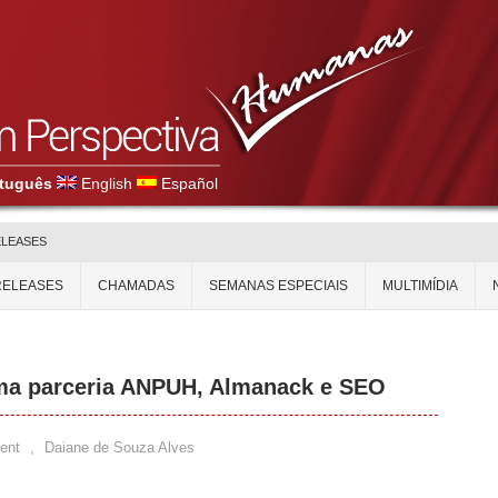
tuguês
English
Español
ELEASES
RELEASES
CHAMADAS
SEMANAS ESPECIAIS
MULTIMÍDIA
uma parceria ANPUH, Almanack e SEO
ent
,
Daiane de Souza Alves