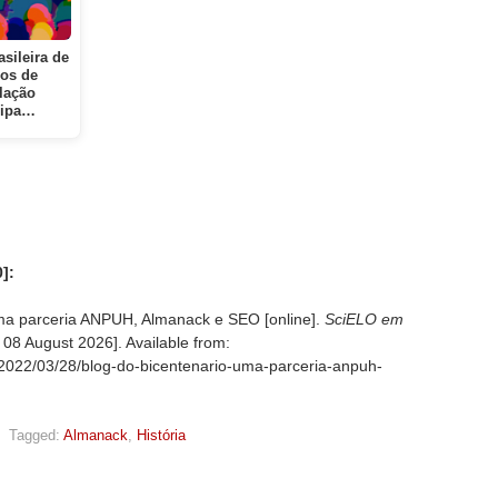
asileira de
os de
lação
cipa…
]:
uma parceria ANPUH, Almanack e SEO [online].
SciELO em
d
08 August 2026]. Available from:
g/2022/03/28/blog-do-bicentenario-uma-parceria-anpuh-
,
Tagged:
Almanack
,
História