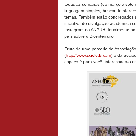
todas as semanas (de março a setemb
linguagem simples, buscando oferece
temas. Também estão congregados a
iniciativa de divulgação acadêmica 
Instagram da ANPUH. Igualmente not
país sobre o Bicentenário.
Fruto de uma parceria da Associaçã
(
http://www.scielo.br/alm
) e da Socie
espaço é para você, interessada/o em