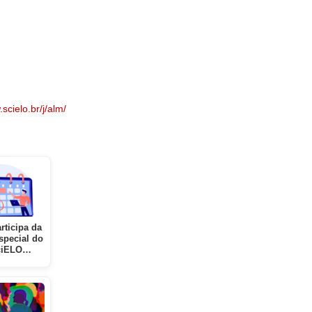
scielo.br/j/alm/
rticipa da
pecial do
ciELO…