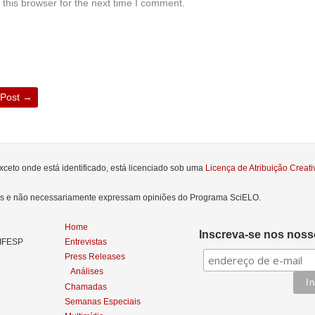
this browser for the next time I comment.
 Post
→
xceto onde está identificado, está licenciado sob uma
Licença de Atribuição Crea
res e não necessariamente expressam opiniões do Programa SciELO.
Home
Inscreva-se nos nosso
NIFESP
Entrevistas
Press Releases
Análises
Chamadas
Semanas Especiais