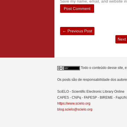
Save my name, email, and website in 
←
Previous Post
Next
Todo o conteúdo desse site, e
Os posts são de responsabilidade dos auto
SciELO - Scientific Electronic Library Online
CAPES - CNPq - FAPESP - BIREME - FapU
https://www.scielo.org
blog.scielo@scielo.org