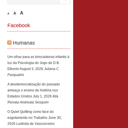
A
A
A
Facebook
Humanas
Um olhar para as brincadeiras infantis à
luz da Psicologia do Jogo de D.B.
Elkonin
August 3, 2026
Juliana C.
Pasqualini
A desdemocratização do passado
ameaça o ensino de história nos
Estados Unidos
July 1, 2026
Ilda
Renata Andreata Sesquim
O Quiet Quitting como face do
esgotamento no Trabalho
June 30,
2026
Ludmila de Vasconcelos