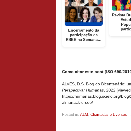
Revista Br
Estud
Popu
parti
Encerramento da
participação da
RBEE na Semana…
Como citar este post [ISO 690/2010
ALVES, D.S. Blog do Bicentenário: 
Perspectiva: Humanas
, 2022 [viewe
https://humanas.blog.scielo.org/blo
almanack-e-seo/
Posted in:
ALM
,
Chamadas e Eventos