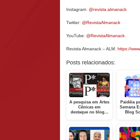
Instagram:
@revista.almanack
Twitter:
@RevistaAlmanack
YouTube:
@RevistaAlmanack
Revista Almanack – ALM:
https://www.
Posts relacionados:
A pesquisa em Artes
Paidéia pa
Cênicas em
Semana Es
destaque no blog…
Blog S