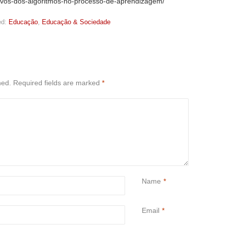
vos-dos-algoritmos-no-processo-de-aprendizagem/
d:
Educação
,
Educação & Sociedade
hed.
Required fields are marked
*
Name
*
Email
*