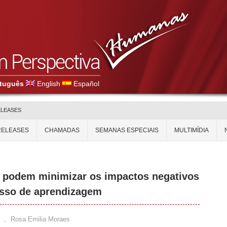
tuguês
English
Español
ELEASES
RELEASES
CHAMADAS
SEMANAS ESPECIAIS
MULTIMÍDIA
s podem minimizar os impactos negativos
esso de aprendizagem
,
Rosa Emilia Moraes