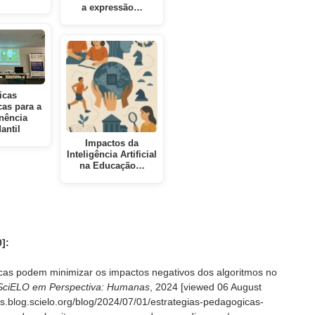
a expressão…
icas
as para a
nência
antil
Impactos da
Inteligência Artificial
na Educação…
]:
as podem minimizar os impactos negativos dos algoritmos no
SciELO em Perspectiva: Humanas
, 2024 [viewed
06 August
as.blog.scielo.org/blog/2024/07/01/estrategias-pedagogicas-