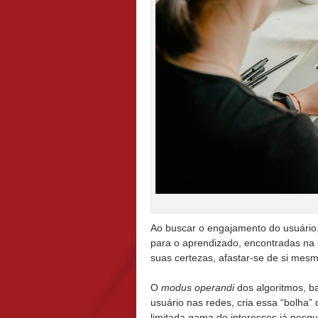
Ao buscar o engajamento do usuário, 
para o aprendizado, encontradas na 
suas certezas, afastar-se de si mes
O
modus operandi
dos algoritmos, 
usuário nas redes, cria essa “bolha”
limitada gama de interesses já pesqui