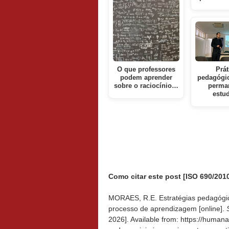
O que professores
Prát
podem aprender
pedagógic
sobre o raciocínio…
perma
estud
Como citar este post [ISO 690/2010
MORAES, R.E. Estratégias pedagógic
processo de aprendizagem [online].
2026]. Available from: https://human