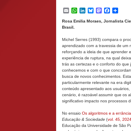
Email
WhatsApp
LinkedIn
Bluesky
Mastodon
Facebook
Share
Rosa Emilia Moraes, Jornalista Cie
Brasil.
Michel Serres (1993) compara o pro
aprendizado com a travessia de um r
reforçando a ideia de que aprender 
experiência de ruptura, na qual dei
trás as certezas e o conforto do que 
conhecemos e com o que concorda
busca de novos conhecimentos. Esta
particularmente relevante na era digi
conteúdo apresentado aos usuários,
cenário, é razoável assumir que os 
significativo impacto nos processos
No ensaio
Os algoritmos e a errânci
Educação & Sociedade
(
vol. 45, 202
Educação da Universidade de São Pa