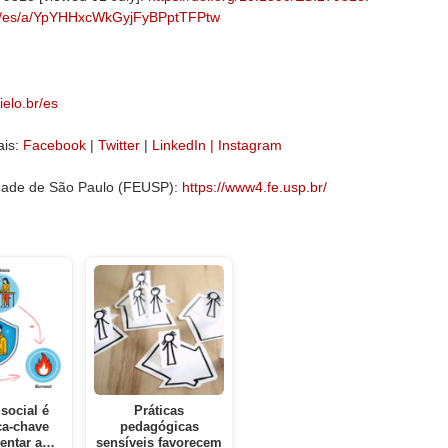
r/j/es/a/YpYHHxcWkGyjFyBPptTFPtw
elo.br/es
ais:
Facebook
|
Twitter
|
LinkedIn |
Instagram
dade de São Paulo (FEUSP):
https://www4.fe.usp.br/
social é
Práticas
a-chave
pedagógicas
entar a…
sensíveis favorecem