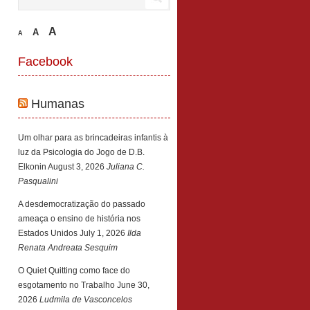
A
A
A
Facebook
Humanas
Um olhar para as brincadeiras infantis à
luz da Psicologia do Jogo de D.B.
Elkonin
August 3, 2026
Juliana C.
Pasqualini
A desdemocratização do passado
ameaça o ensino de história nos
Estados Unidos
July 1, 2026
Ilda
Renata Andreata Sesquim
O Quiet Quitting como face do
esgotamento no Trabalho
June 30,
2026
Ludmila de Vasconcelos