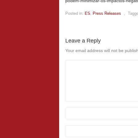
podem-minimizar-os-impactos-negati
Posted in:
ES
,
Press Releases
,
Tagge
Leave a Reply
Your email address will not be publis