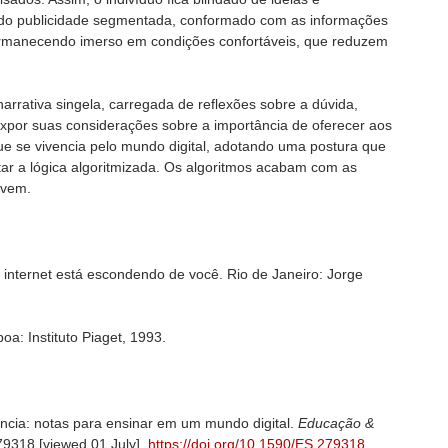
do publicidade segmentada, conformado com as informações
ermanecendo imerso em condições confortáveis, que reduzem
narrativa singela, carregada de reflexões sobre a dúvida,
expor suas considerações sobre a importância de oferecer aos
ue se vivencia pelo mundo digital, adotando uma postura que
tar a lógica algoritmizada. Os algoritmos acabam com as
ovem.
 a internet está escondendo de você. Rio de Janeiro: Jorge
oa: Instituto Piaget, 1993.
ância: notas para ensinar em um mundo digital.
Educação &
279318 [viewed 01 July].
https://doi.org/10.1590/ES.279318
.