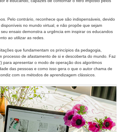
or e educando, capazes de contornar o filtro imposto pelos
os. Pelo contrário, reconhece que são indispensáveis, devido
disponíveis no mundo virtual, e não propõe que sejam
 seu ensaio demonstra a urgência em inspirar os educandos
to ao utilizar as redes.
 citações que fundamentam os princípios da pedagogia,
 processo de afastamento de si e descoberta do mundo. Faz
12) para apresentar o modo de operação dos algoritmos
ividade das pessoas e como isso gera o que o autor chama de
 condiz com os métodos de aprendizagem clássicos.