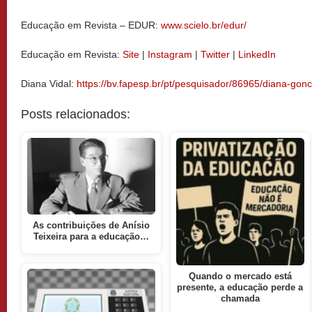
Educação em Revista – EDUR:
www.scielo.br/edur/
Educação em Revista:
Site
|
Instagram
|
Twitter
|
LinkedIn
Diana Vidal:
https://bv.fapesp.br/pt/pesquisador/86965/diana-gonc
Posts relacionados:
As contribuições de Anísio
Teixeira para a educação…
Quando o mercado está
presente, a educação perde a
chamada