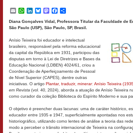
Email
WhatsApp
LinkedIn
Bluesky
Mastodon
Facebook
Share
Diana Gonçalves Vidal, Professora Titular da Faculdade de 
São Paulo (USP), São Paulo, SP, Brasil.
Anísio Teixeira foi educador e intelectual
brasileiro, responsável pela reforma educacional
da capital da República em 1931, participou das
disputas em torno à Lei de Diretrizes e Bases da
Educação Nacional (LDBEN) 4024/61, criou a
Coordenação de Aperfeiçoamento de Pessoal
de Nível Superior (CAPES), dentre outras
iniciativas. O artigo
Plantar, traduzir, minerar: Anísio Teixeira (19
em Revista
(vol. 40, 2024), aborda a atuação de Anísio Teixeira 
como curador da coleção Biblioteca do Espírito Moderno e sua 
O objetivo é preencher duas lacunas: uma de caráter histórico, e
educador entre 1935 e 1947, superficialmente apontadas nos estu
historiográfico, utilizando como lentes de análise a teoria das rede
modo a perceber o trânsito internacional de Teixeira na configu