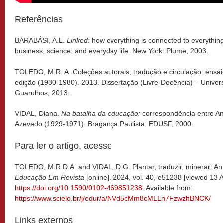
Referências
BARABÁSI, A.L.
Linked:
how everything is connected to everything
business, science, and everyday life
.
New York: Plume, 2003.
TOLEDO, M.R. A. Coleções autorais, tradução e circulação: ensaio
edição (1930-1980). 2013. Dissertação (Livre-Docência) – Univer
Guarulhos, 2013.
VIDAL, Diana.
Na batalha da educação:
correspondência entre An
Azevedo (1929-1971). Bragança Paulista: EDUSF, 2000.
Para ler o artigo, acesse
TOLEDO, M.R.D.A. and VIDAL, D.G. Plantar, traduzir, minerar: Aní
Educação Em Revista
[online]. 2024, vol. 40, e51238 [viewed 13 
https://doi.org/10.1590/0102-469851238
. Available from:
https://www.scielo.br/j/edur/a/NVd5cMm8cMLLn7FzwzhBNCK/
Links externos