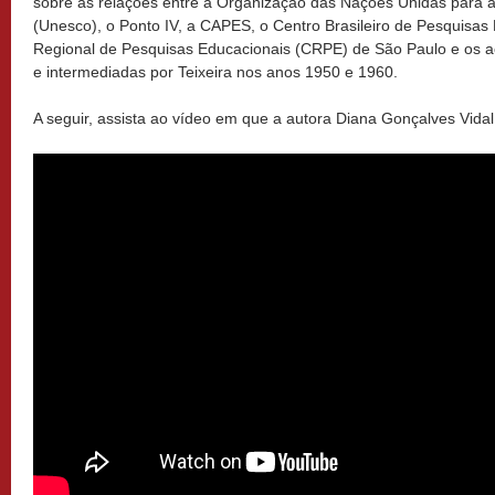
sobre as relações entre a Organização das Nações Unidas para a
(Unesco), o Ponto IV, a CAPES, o Centro Brasileiro de Pesquisas
Regional de Pesquisas Educacionais (CRPE) de São Paulo e os
e intermediadas por Teixeira nos anos 1950 e 1960.
A seguir, assista ao vídeo em que a autora Diana Gonçalves Vidal 