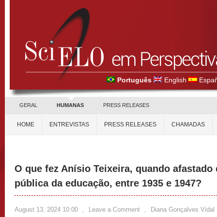
Português
English
Españ
GERAL
HUMANAS
PRESS RELEASES
HOME
ENTREVISTAS
PRESS RELEASES
CHAMADAS
O que fez Anísio Teixeira, quando afastado
pública da educação, entre 1935 e 1947?
August 13, 2024 10:00
,
Leave a Comment
,
Diana Gonçalves Vidal