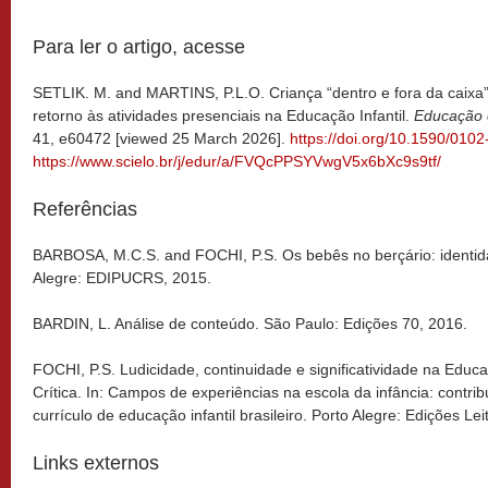
Para ler o artigo, acesse
SETLIK. M. and MARTINS, P.L.O. Criança “dentro e fora da caixa”
retorno às atividades presenciais na Educação Infantil.
Educação 
41, e60472 [viewed 25 March 2026].
https://doi.org/10.1590/010
https://www.scielo.br/j/edur/a/FVQcPPSYVwgV5x6bXc9s9tf/
Referências
BARBOSA, M.C.S. and FOCHI, P.S. Os bebês no berçário: identid
Alegre: EDIPUCRS, 2015.
BARDIN, L. Análise de conteúdo. São Paulo: Edições 70, 2016.
FOCHI, P.S. Ludicidade, continuidade e significatividade na Educaç
Crítica. In: Campos de experiências na escola da infância: contrib
currículo de educação infantil brasileiro. Porto Alegre: Edições Le
Links externos