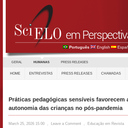
Português
English
Españ
GERAL
HUMANAS
PRESS RELEASES
HOME
ENTREVISTAS
PRESS RELEASES
CHAMADAS
Práticas pedagógicas sensíveis favorecem 
autonomia das crianças no pós-pandemia
March 25, 2026 15:00
,
Leave a Comment
,
Educação em Revista