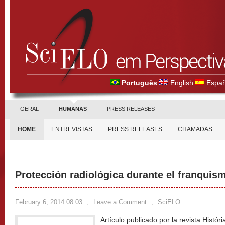
Português
English
Españ
GERAL
HUMANAS
PRESS RELEASES
HOME
ENTREVISTAS
PRESS RELEASES
CHAMADAS
Protección radiológica durante el franquis
February 6, 2014 08:03
,
Leave a Comment
,
SciELO
Artículo publicado por la revista Histó