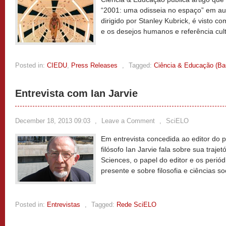
“2001: uma odisseia no espaço” em aula
dirigido por Stanley Kubrick, é visto c
e os desejos humanos e referência cul
Posted in:
CIEDU
,
Press Releases
,
Tagged:
Ciência & Educação (Ba
Entrevista com Ian Jarvie
December 18, 2013 09:03
,
Leave a Comment
,
SciELO
Em entrevista concedida ao editor do p
filósofo Ian Jarvie fala sobre sua trajet
Sciences, o papel do editor e os periód
presente e sobre filosofia e ciências so
Posted in:
Entrevistas
,
Tagged:
Rede SciELO