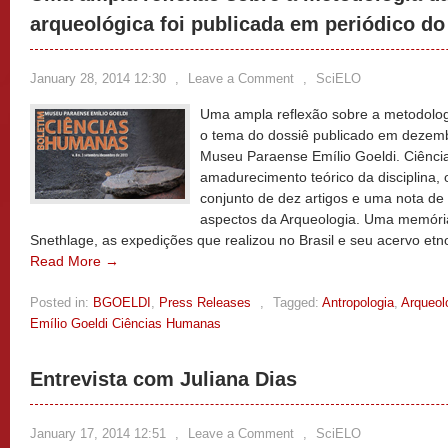
arqueológica foi publicada em periódico d
January 28, 2014 12:30
,
Leave a Comment
,
SciELO
Uma ampla reflexão sobre a metodolog
o tema do dossiê publicado em dezemb
Museu Paraense Emílio Goeldi. Ciênc
amadurecimento teórico da disciplina
conjunto de dez artigos e uma nota de
aspectos da Arqueologia. Uma memória 
Snethlage, as expedições que realizou no Brasil e seu acervo et
Read More →
Posted in:
BGOELDI
,
Press Releases
,
Tagged:
Antropologia
,
Arqueol
Emílio Goeldi Ciências Humanas
Entrevista com Juliana Dias
January 17, 2014 12:51
,
Leave a Comment
,
SciELO