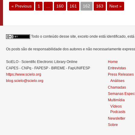
« Previous
1
…
160
161
162
163
Next »
Todo o conteúdo desse site, exceto onde está identificado, est
Os posts são de responsabilidade dos autores e não necessariamente expre
SciELO - Scientific Electronic Library Online
Home
CAPES - CNPq - FAPESP - BIREME - FapUNIFESP
Entrevistas
https://www.scielo.org
Press Releases
blog.scielo@scielo.org
Análises
Chamadas
Semanas Especi
Multimídia
Vídeos
Podcasts
Newsletter
Sobre