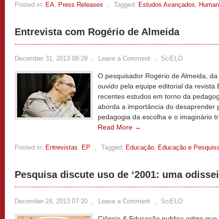
Posted in:
EA
,
Press Releases
,
Tagged:
Estudos Avançados
,
Human
Entrevista com Rogério de Almeida
December 31, 2013 08:29
,
Leave a Comment
,
SciELO
O pesquisador Rogério de Almeida, da 
ouvido pela equipe editorial da revist
recentes estudos em torno da pedagog
aborda a importância do desaprender p
pedagogia da escolha e o imaginário t
Read More →
Posted in:
Entrevistas
,
EP
,
Tagged:
Educação
,
Educação e Pesquis
Pesquisa discute uso de ‘2001: uma odisse
December 24, 2013 07:20
,
Leave a Comment
,
SciELO
Ciência & Educação publica artigo que a