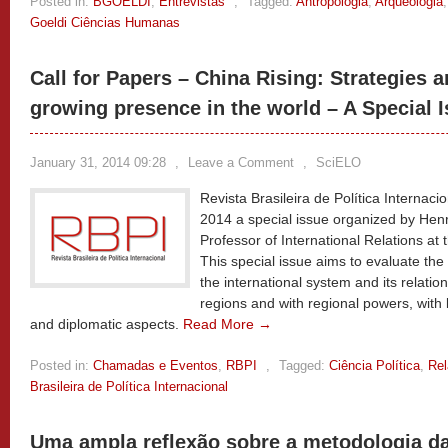
Posted in:
BGOELDI
,
Entrevistas
,
Tagged:
Antropologia
,
Arqueologia
Goeldi Ciências Humanas
Call for Papers – China Rising: Strategies a
growing presence in the world – A Special 
January 31, 2014 09:28
,
Leave a Comment
,
SciELO
Revista Brasileira de Política Internaci
2014 a special issue organized by Henr
Professor of International Relations at 
This special issue aims to evaluate the
the international system and its relatio
regions and with regional powers, with l
and diplomatic aspects.
Read More →
Posted in:
Chamadas e Eventos
,
RBPI
,
Tagged:
Ciência Política
,
Rel
Brasileira de Política Internacional
Uma ampla reflexão sobre a metodologia d