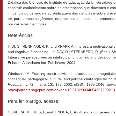
Didática das Ciências do Instituto de Educação da Universidade 
construir conhecimento sobre os estereótipos que docentes e e
influência do gênero na aprendizagem das ciências e sobre o ev
ter, para ambos os gêneros, no processo de ensino, no process
por carreiras científicas.
Referências
HIDI, S., RENNINGER, K. and KRAPP, A. Interest, a motivational va
and cognitive functioning. In: DAY, D.; STERNBERG, R. (Eds.).
Mo
Integrative perspectives on intellectual functioning and develop
Erlbaum Associates Inc. Publishers, 2004.
Windschitl, M. Framing constructivism in practice as the negotiati
conceptual, pedagogical, cultural, and political challenges facing 
Research,
v. 72, n. 2, p. 131-175, 2002. eISSN: 1935-1046 [viewe
http://journals.sagepub.com/doi/abs/10.3102/0034654307200213
Para ler o artigo, acesse
OLIVEIRA, M., REIS, P, and TINOCA, L. A influência do género na