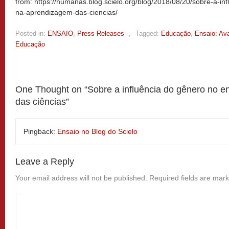
from: https://humanas.blog.scielo.org/blog/2018/08/20/sobre-a-in
na-aprendizagem-das-ciencias/
Posted in:
ENSAIO
,
Press Releases
,
Tagged:
Educação
,
Ensaio: Ava
Educação
One Thought on “
Sobre a influência do gênero no 
das ciências
”
Pingback:
Ensaio no Blog do Scielo
Leave a Reply
Your email address will not be published.
Required fields are mar