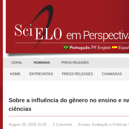
Português
English
Españ
GERAL
HUMANAS
PRESS RELEASES
HOME
ENTREVISTAS
PRESS RELEASES
CHAMADAS
Sobre a influência do gênero no ensino e 
ciências
August 20, 2018 15:00
,
1 Comment
,
Ensaio: Avaliação e Política