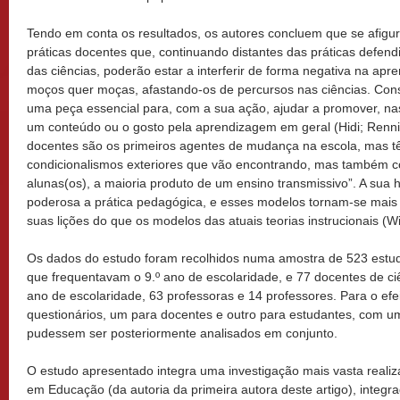
Tendo em conta os resultados, os autores concluem que se afigur
práticas docentes que, continuando distantes das práticas defend
das ciências, poderão estar a interferir de forma negativa na ap
moços quer moças, afastando-os de percursos nas ciências. Con
uma peça essencial para, com a sua ação, ajudar a promover, nas
um conteúdo ou o gosto pela aprendizagem em geral (Hidi; Renni
docentes são os primeiros agentes de mudança na escola, mas t
condicionalismos exteriores que vão encontrando, mas também co
alunas(os), a maioria produto de um ensino transmissivo”. A sua h
poderosa a prática pedagógica, e esses modelos tornam-se mais si
suas lições do que os modelos das atuais teorias instrucionais (Wi
Os dados do estudo foram recolhidos numa amostra de 523 estud
que frequentavam o 9.º ano de escolaridade, e 77 docentes de 
ano de escolaridade, 63 professoras e 14 professores. Para o efe
questionários, um para docentes e outro para estudantes, com um
pudessem ser posteriormente analisados em conjunto.
O estudo apresentado integra uma investigação mais vasta real
em Educação (da autoria da primeira autora deste artigo), integ