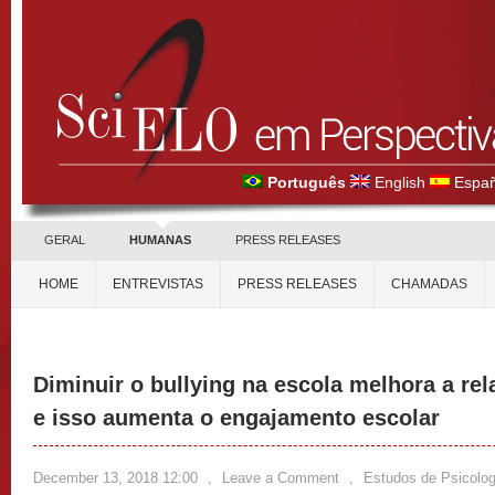
Português
English
Españ
GERAL
HUMANAS
PRESS RELEASES
HOME
ENTREVISTAS
PRESS RELEASES
CHAMADAS
Diminuir o bullying na escola melhora a re
e isso aumenta o engajamento escolar
December 13, 2018 12:00
,
Leave a Comment
,
Estudos de Psicolog