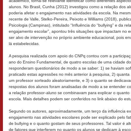
acadêmico, torna-se relevante identificar como diferentes aspect
alunos. No Brasil, Cunha (2012) investigou como a relação dos a
poderia afetar o engajamento nas atividades da escola. Na mesm
recente de Valle, Stelko-Pereira, Peixoto e Williams (2018), publi
Psicologia (Campinas), intitulado “Influência do “bullying” e da re
engajamento escolar”, apontou três situações que impactam no 
ser alvo de intervenção no próprio ambiente educacional, pois en
lá estabelecidas.
A pesquisa realizada com apoio do CNPq contou com a participaç
ano do Ensino Fundamental, de quatro escolas de uma cidade do 
responderam questionários de modo a se saber: 1) se haviam sof
praticado estas agressões no mês anterior à pesquisa, 2) quanta 
um professor sorteado aleatoriamente, e 3) o quanto se dedicava
respostas dos alunos foram analisadas de modo a se entender co
a relação professor-aluno se combinavam para explicar o quanto
escola. Mais detalhes podem ser conferidos no link abaixo do estu
Segundo os autores, aproximadamente, um terço da influência ex
engajamento nas atividades escolares pode ser explicado pelo fa
de bullying e o quanto gostam de seus professores. Tal valor é a
de fatores que interferem no quanto os alunos se dedicam à esco