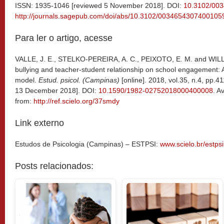
ISSN: 1935-1046 [reviewed 5 November 2018]. DOI:
10.3102/00
http://journals.sagepub.com/doi/abs/10.3102/0034654307400105
Para ler o artigo, acesse
VALLE, J. E., STELKO-PEREIRA, A. C., PEIXOTO, E. M. and WILL
bullying and teacher-student relationship on school engagement: 
model.
Estud. psicol. (Campinas)
[online]. 2018, vol.35, n.4, pp.
13 December 2018]. DOI:
10.1590/1982-02752018000400008
. A
from:
http://ref.scielo.org/37smdy
Link externo
Estudos de Psicologia (Campinas) – ESTPSI:
www.scielo.br/estpsi
Posts relacionados: