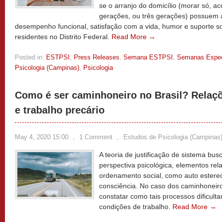
se o arranjo do domicílio (morar só,
gerações, ou três gerações) possuem 
desempenho funcional, satisfação com a vida, humor e suporte s
residentes no Distrito Federal.
Read More →
Posted in:
ESTPSI
,
Press Releases
,
Semana ESTPSI
,
Semanas Espec
Psicologia (Campinas)
,
Psicologia
Como é ser caminhoneiro no Brasil? Relaç
e trabalho precário
May 4, 2020 15:00
,
1 Comment
,
Estudos de Psicologia (Campinas
A teoria de justificação de sistema bu
perspectiva psicológica, elementos re
ordenamento social, como auto estereót
consciência. No caso dos caminhoneiros 
constatar como tais processos dificul
condições de trabalho.
Read More →