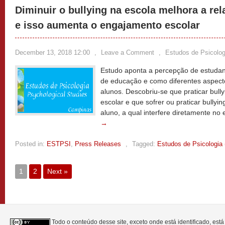
Diminuir o bullying na escola melhora a re
e isso aumenta o engajamento escolar
December 13, 2018 12:00
,
Leave a Comment
,
Estudos de Psicolog
Estudo aponta a percepção de estudant
de educação e como diferentes aspect
alunos. Descobriu-se que praticar bull
escolar e que sofrer ou praticar bullyin
aluno, a qual interfere diretamente no
→
Posted in:
ESTPSI
,
Press Releases
,
Tagged:
Estudos de Psicologia
1
2
Next »
Todo o conteúdo desse site, exceto onde está identificado, est