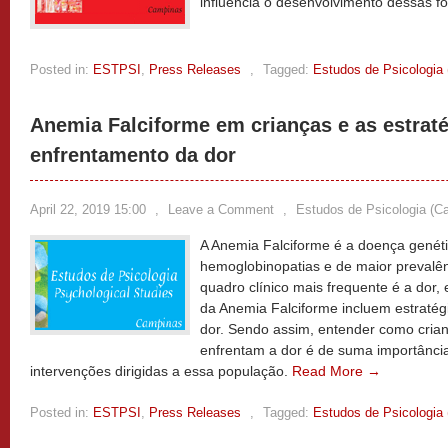
influencia o desenvolvimento dessas fo
Posted in:
ESTPSI
,
Press Releases
,
Tagged:
Estudos de Psicologia
Anemia Falciforme em crianças e as estrat
enfrentamento da dor
April 22, 2019 15:00
,
Leave a Comment
,
Estudos de Psicologia (C
A Anemia Falciforme é a doença genét
hemoglobinopatias e de maior prevalên
quadro clínico mais frequente é a dor,
da Anemia Falciforme incluem estratég
dor. Sendo assim, entender como cria
enfrentam a dor é de suma importânci
intervenções dirigidas a essa população.
Read More →
Posted in:
ESTPSI
,
Press Releases
,
Tagged:
Estudos de Psicologia