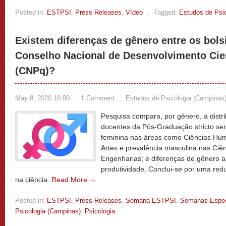
Posted in:
ESTPSI
,
Press Releases
,
Vídeo
,
Tagged:
Estudos de Psi
Existem diferenças de gênero entre os bols
Conselho Nacional de Desenvolvimento Cien
(CNPq)?
May 8, 2020 10:00
,
1 Comment
,
Estudos de Psicologia (Campinas
Pesquisa compara, por gênero, a distri
docentes da Pós-Graduação stricto sen
feminina nas áreas como Ciências Huma
Artes e prevalência masculina nas Ciên
Engenharias; e diferenças de gênero 
produtividade. Conclui-se por uma red
na ciência.
Read More →
Posted in:
ESTPSI
,
Press Releases
,
Semana ESTPSI
,
Semanas Espec
Psicologia (Campinas)
,
Psicologia