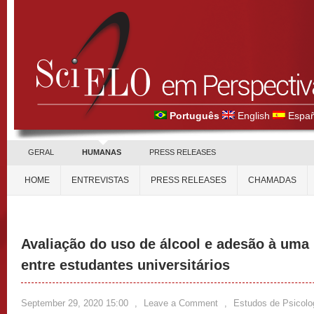
Português
English
Españ
GERAL
HUMANAS
PRESS RELEASES
HOME
ENTREVISTAS
PRESS RELEASES
CHAMADAS
Avaliação do uso de álcool e adesão à uma 
entre estudantes universitários
September 29, 2020 15:00
,
Leave a Comment
,
Estudos de Psicolo