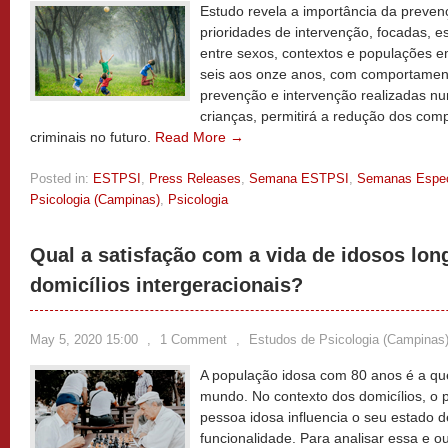
Estudo revela a importância da prevenç
prioridades de intervenção, focadas, e
entre sexos, contextos e populações e
seis aos onze anos, com comportamento
prevenção e intervenção realizadas n
crianças, permitirá a redução dos com
criminais no futuro.
Read More →
Posted in:
ESTPSI
,
Press Releases
,
Semana ESTPSI
,
Semanas Espec
Psicologia (Campinas)
,
Psicologia
Qual a satisfação com a vida de idosos lo
domicílios intergeracionais?
May 5, 2020 15:00
,
1 Comment
,
Estudos de Psicologia (Campinas
A população idosa com 80 anos é a que
mundo. No contexto dos domicílios, o p
pessoa idosa influencia o seu estado 
funcionalidade. Para analisar essa e o