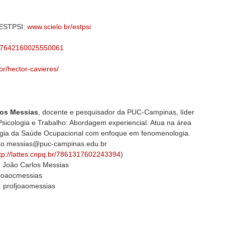
 ESTPSI:
www.scielo.br/estpsi
po/7642160025550061
dor/hector-cavieres/
los Messias
, docente e pesquisador da PUC-Campinas, líder
sicologia e Trabalho: Abordagem experiencial. Atua na área
ogia da Saúde Ocupacional com enfoque em fenomenologia.
oao.messias@puc-campinas.edu.br
tp://lattes.cnpq.br/7861317602243394
)
 João Carlos Messias
@joaocmessias
: profjoaomessias