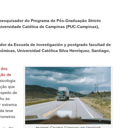
e pesquisador do Programa de Pós-Graduação
Stricto
Universidade Católica de Campinas (PUC-Campinas),
dor da Escuela de investigación y postgrado facultad de
nómicas, Universidad Católica Silva Henríquez, Santiago,
 dos
ação de
sicologia
pção que
espeito de
lho às
or extrema
 da tese
honeiros