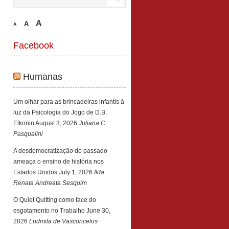
A
A
A
Facebook
Humanas
Um olhar para as brincadeiras infantis à
luz da Psicologia do Jogo de D.B.
Elkonin
August 3, 2026
Juliana C.
Pasqualini
A desdemocratização do passado
ameaça o ensino de história nos
Estados Unidos
July 1, 2026
Ilda
Renata Andreata Sesquim
O Quiet Quitting como face do
esgotamento no Trabalho
June 30,
2026
Ludmila de Vasconcelos