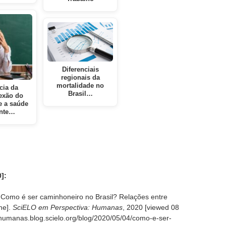
Diferenciais
regionais da
mortalidade no
cia da
Brasil…
exão do
e a saúde
nte…
]:
Como é ser caminhoneiro no Brasil? Relações entre
ne].
SciELO em Perspectiva: Humanas
, 2020 [viewed
08
//humanas.blog.scielo.org/blog/2020/05/04/como-e-ser-