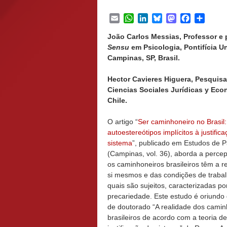
Email
WhatsApp
LinkedIn
Bluesky
Mastodon
Facebook
Share
João Carlos Messias, Professor 
Sensu
em Psicologia, Pontifícia 
Campinas, SP, Brasil.
Hector Cavieres Higuera, Pesquisa
Ciencias Sociales Jurídicas y Eco
Chile.
O artigo “
Ser caminhoneiro no Brasil:
autoestereótipos implícitos à justific
sistema
”, publicado em Estudos de P
(Campinas, vol. 36), aborda a perce
os caminhoneiros brasileiros têm a r
si mesmos e das condições de traba
quais são sujeitos, caracterizadas p
precariedade. Este estudo é oriundo
de doutorado “A realidade dos camin
brasileiros de acordo com a teoria de