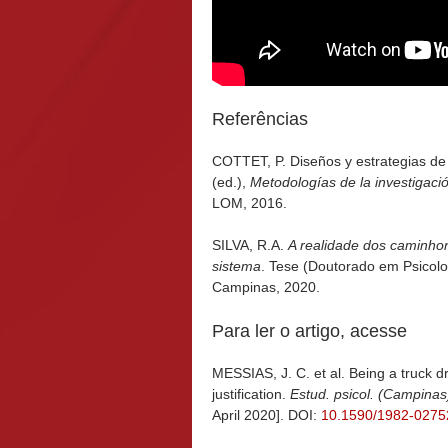
Referências
COTTET, P. Diseños y estrategias de 
(ed.),
Metodologías de la investigació
LOM, 2016.
SILVA, R.A.
A realidade dos caminhone
sistema
. Tese (Doutorado em Psicolo
Campinas, 2020.
Para ler o artigo, acesse
MESSIAS, J. C. et al. Being a truck dr
justification.
Estud. psicol. (Campinas
April 2020]. DOI:
10.1590/1982-027