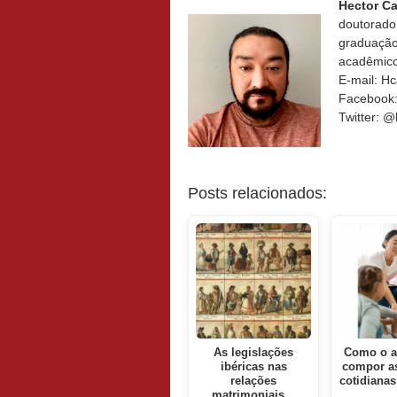
Hector Ca
doutorado 
graduação 
acadêmico 
E-mail: H
Facebook:
Twitter: @
Posts relacionados:
As legislações
Como o a
ibéricas nas
compor as
relações
cotidianas
matrimoniais…