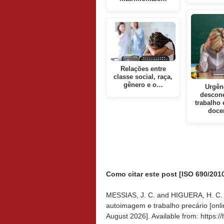
Relações entre
classe social, raça,
gênero e o…
Urgên
descon
trabalho 
doce
Como citar este post [ISO 690/2010
MESSIAS, J. C. and HIGUERA, H. C. 
autoimagem e trabalho precário [onli
August 2026]. Available from: https: