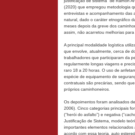
justificação de sistema” de Ramon Ar
(2020) que empregou metodologia qua
entrevistas e acompanhamento das at
natural, dado o caráter etnográfico
meses depois da greve dos caminhone
assim, não acarretou melhorias para 
A principal modalidade logística utili
que envolve, atualmente, cerca de d
trabalhadores que participaram da 
regularmente longas viagens e preci
raro 18 a 20 horas. O uso de anfet
espécie de equipamento de segurança,
contratuais são precárias, sendo qu
próprios caminhoneiros.
Os depoimentos foram analisados de
2006). Cinco categorias principais 
(“herói do asfalto”) e negativa (“cach
Justificação de Sistema, modelo teór
importantes elementos relacionados
acordo com essa teoria, auto estereó