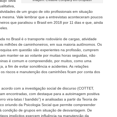
Imagem: Creative Company em Unsplash
aújo Silva
litativa,
ividades de um grupo de oito profissionais em situação
 da mesma. Vale lembrar que a entrevistas aconteceram poucos
iros que paralisou o Brasil em 2018 por 11 dias e que, ainda
eles.
zada no Brasil é o transporte rodoviário de cargas, atividade
ois milhões de caminhoneiros, em sua maioria autônomos. Os
pesquisa em questão são experientes na profissão, cumprem
sam manter-se ao volante por muitas horas seguidas, não
aminas é comum e compreendido, por muitos, como uma
 a fim de evitar sonolência e acidentes. As relações
e os riscos e manutenção dos caminhões ficam por conta dos
 acordo com a investigação social de discurso (COTTET,
foram encontradas, com destaque para a autoimagem positiva
orro vira-latas / bandido”) e analisadas a partir da Teoria de
ico oriundo da Psicologia Social que permite compreender
 à condição de grupos em situação de desvantagem. De
tipos implícitos exercem influência na manutenção da