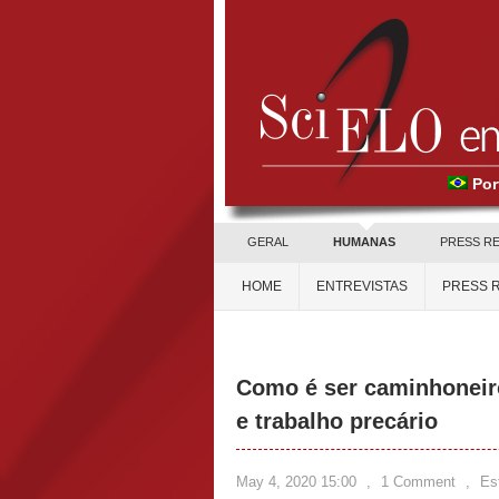
Por
GERAL
HUMANAS
PRESS R
HOME
ENTREVISTAS
PRESS 
Como é ser caminhoneir
e trabalho precário
May 4, 2020 15:00
,
1 Comment
,
Es