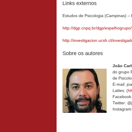
Links externos
Estudos de Psicologia (Campinas) –
http://dgp.cnpq.br/dgp/espelhogru
http://investigacion.ucsh.cl/investiga
Sobre os autores
João Car
do grupo P
de Psicol
E-mail: j
Lattes: (
ht
Facebook:
Twitter: 
Instagram