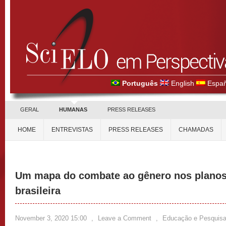
Português
English
Españ
GERAL
HUMANAS
PRESS RELEASES
HOME
ENTREVISTAS
PRESS RELEASES
CHAMADAS
Um mapa do combate ao gênero nos planos
brasileira
November 3, 2020 15:00
,
Leave a Comment
,
Educação e Pesquis