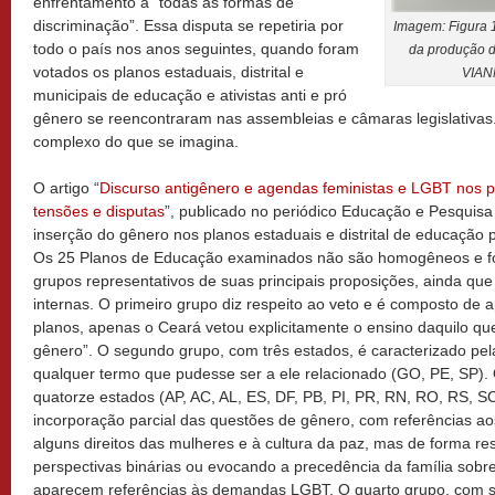
enfrentamento a “todas as formas de
discriminação”. Essa disputa se repetiria por
Imagem: Figura 
todo o país nos anos seguintes, quando foram
da produção d
votados os planos estaduais, distrital e
VIAN
municipais de educação e ativistas anti e pró
gênero se reencontraram nas assembleias e câmaras legislativas. 
complexo do que se imagina.
O artigo “
Discurso antigênero e agendas feministas e LGBT nos p
tensões e disputas
”, publicado no periódico Educação e Pesquisa
inserção do gênero nos planos estaduais e distrital de educação
Os 25 Planos de Educação examinados não são homogêneos e f
grupos representativos de suas principais proposições, ainda qu
internas. O primeiro grupo diz respeito ao veto e é composto de
planos, apenas o Ceará vetou explicitamente o ensino daquilo qu
gênero”. O segundo grupo, com três estados, é caracterizado pe
qualquer termo que pudesse ser a ele relacionado (GO, PE, SP).
quatorze estados (AP, AC, AL, ES, DF, PB, PI, PR, RN, RO, RS, S
incorporação parcial das questões de gênero, com referências ao
alguns direitos das mulheres e à cultura da paz, mas de forma res
perspectivas binárias ou evocando a precedência da família sob
aparecem referências às demandas LGBT. O quarto grupo, com s