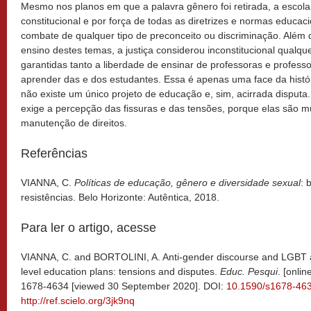
Mesmo nos planos em que a palavra gênero foi retirada, a escola
constitucional e por força de todas as diretrizes e normas educaci
combate de qualquer tipo de preconceito ou discriminação. Além d
ensino destes temas, a justiça considerou inconstitucional qualq
garantidas tanto a liberdade de ensinar de professoras e profess
aprender das e dos estudantes. Essa é apenas uma face da histó
não existe um único projeto de educação e, sim, acirrada disputa
exige a percepção das fissuras e das tensões, porque elas são mu
manutenção de direitos.
Referências
VIANNA, C.
Políticas de educação, gênero e diversidade sexual
: 
resistências. Belo Horizonte: Autêntica, 2018.
Para ler o artigo, acesse
VIANNA, C. and BORTOLINI, A. Anti-gender discourse and LGBT a
level education plans: tensions and disputes.
Educ. Pesqui
. [onli
1678-4634 [viewed 30 September 2020]. DOI:
10.1590/s1678-46
http://ref.scielo.org/3jk9nq