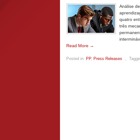
Análise de
aprendizag
quatro en
três meca
permanent
interminá
Read More →
Posted in:
PP
,
Press Releases
,
Tagge