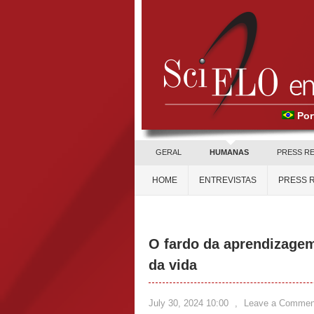
Por
GERAL
HUMANAS
PRESS R
HOME
ENTREVISTAS
PRESS 
O fardo da aprendizagem
da vida
July 30, 2024 10:00
,
Leave a Commen