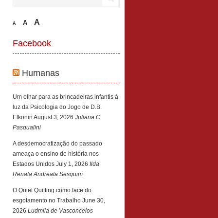
A
A
A
Facebook
Humanas
Um olhar para as brincadeiras infantis à
luz da Psicologia do Jogo de D.B.
Elkonin
August 3, 2026
Juliana C.
Pasqualini
A desdemocratização do passado
ameaça o ensino de história nos
Estados Unidos
July 1, 2026
Ilda
Renata Andreata Sesquim
O Quiet Quitting como face do
esgotamento no Trabalho
June 30,
2026
Ludmila de Vasconcelos