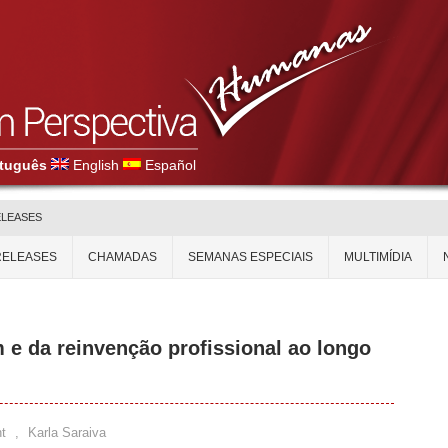
tuguês
English
Español
ELEASES
RELEASES
CHAMADAS
SEMANAS ESPECIAIS
MULTIMÍDIA
 e da reinvenção profissional ao longo
t
,
Karla Saraiva