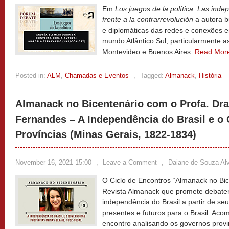
Em
Los juegos de la política. Las in
frente a la contrarrevolución
a autora b
e diplomáticas das redes e conexões e
mundo Atlântico Sul, particularmente a
Montevideo e Buenos Aires.
Read Mor
Posted in:
ALM
,
Chamadas e Eventos
,
Tagged:
Almanack
,
História
Almanack no Bicentenário com o Profa. Dra
Fernandes – A Independência do Brasil e o
Províncias (Minas Gerais, 1822-1834)
November 16, 2021 15:00
,
Leave a Comment
,
Daiane de Souza Al
O Ciclo de Encontros “Almanack no Bice
Revista Almanack que promete debater
independência do Brasil a partir de seus
presentes e futuros para o Brasil. Ac
encontro analisando os governos provi