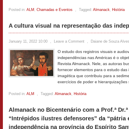
Posted in:
ALM
,
Chamadas e Eventos
,
Tagged:
Almanack
,
História
A cultura visual na representação das inde
January 11, 2022 10:00
,
Leave a Comment
,
Daiane de Souza Alve
O estudo dos registros visuais e audio
independências nas Américas é o objet
Revista Almanack. Nele, as autoras bus
fornecer elementos para o estudo das
imagética que contribuiu para a sedime
exercícios de poder e hierarquizações 
Posted in:
ALM
,
Tagged:
Almanack
,
História
Almanack no Bicentenário com a Prof.ª Dr.
“Intrépidos ilustres defensores” da “pátria 
independência na província do Espírito San