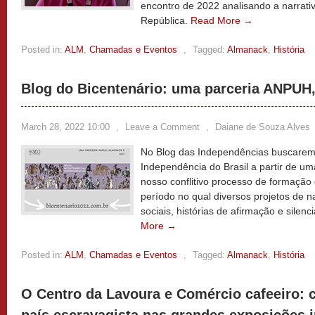
encontro de 2022 analisando a narrati
República.
Read More →
Posted in:
ALM
,
Chamadas e Eventos
,
Tagged:
Almanack
,
História
Blog do Bicentenário: uma parceria ANPUH
March 28, 2022 10:00
,
Leave a Comment
,
Daiane de Souza Alves
No Blog das Independências buscaremo
Independência do Brasil a partir de u
nosso conflitivo processo de formação d
período no qual diversos projetos de 
sociais, histórias de afirmação e sile
More →
Posted in:
ALM
,
Chamadas e Eventos
,
Tagged:
Almanack
,
História
O Centro da Lavoura e Comércio cafeeiro: 