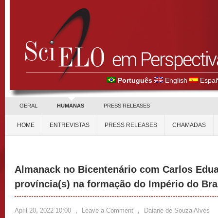
Português
English
Españ
GERAL
HUMANAS
PRESS RELEASES
HOME
ENTREVISTAS
PRESS RELEASES
CHAMADAS
Almanack no Bicentenário com Carlos Eduar
província(s) na formação do Império do Bra
April 20, 2022 10:00
,
Leave a Comment
,
Daiane de Souza Alves