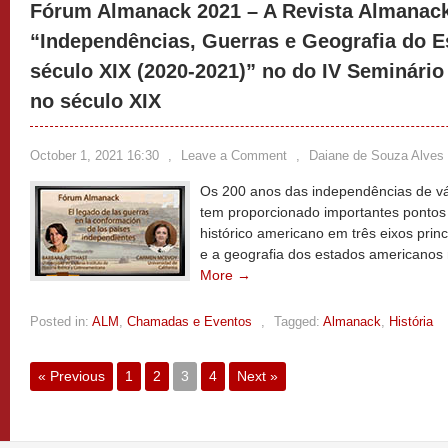
Fórum Almanack 2021 – A Revista Almanac
“Independências, Guerras e Geografia do E
século XIX (2020-2021)” no do IV Seminário 
no século XIX
October 1, 2021 16:30
,
Leave a Comment
,
Daiane de Souza Alves
Os 200 anos das independências de vá
tem proporcionado importantes pontos
histórico americano em três eixos princi
e a geografia dos estados americanos 
More →
Posted in:
ALM
,
Chamadas e Eventos
,
Tagged:
Almanack
,
História
« Previous
1
2
3
4
Next »