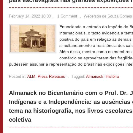
país escravagista nas grandes exposições i
February 14, 2022 10:00
,
1 Comment
,
Wederson de Souza Gomes
Enunciando a entrada do Império do Br
internacionais, o texto evidencia a te
positiva do país em relação às demai
simultaneamente a resistência dos cafe
Além disso, mostra como os membros d
comércio se aproveitaram das fragilid
pudessem assumir a representação do Brasil nas exposições inte
Posted in:
ALM
,
Press Releases
,
Tagged:
Almanack
,
História
Almanack no Bicentenário com o Prof. Dr. 
Indígenas e a Independência: as ausências 
tema na historiografia, nos livros escolare
coletiva