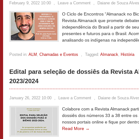
February 9, 2022 10:00
,
Leave a Comment
,
Daiane de Souza Alve
O Ciclo de Encontros “Almanack no Bice
Revista Almanack que promete debater
independência do Brasil a partir de seus
presentes e futuros para o Brasil. Ac
analisando os indígenas na independê
Posted in:
ALM
,
Chamadas e Eventos
,
Tagged:
Almanack
,
História
Edital para seleção de dossiês da Revista 
2023/2024
January 26, 2022 10:00
,
Leave a Comment
,
Daiane de Souza Alve
Colabore com a Revista Almanack par
dossiês dos números 33 a 38 entre os
nossos portais online e fique por dentr
Read More →